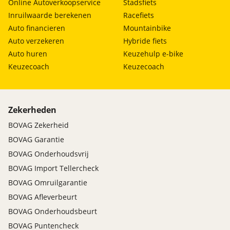
Online Autoverkoopservice
Stadsfiets
MOTORcity Amsterdam heeft motorrijden in hart
Inruilwaarde berekenen
Racefiets
en nieren en onze kennis en ervaring delen wij
Auto financieren
Mountainbike
graag met u. Ons team bestaat dan ook uit
Auto verzekeren
Hybride fiets
exclusief motorrijders.
Auto huren
Keuzehulp e-bike
Keuzecoach
Keuzecoach
Naast alle nieuwe motoren heeft MOTORcity
Amsterdam ook altijd meer dan 300 nieuwe en
gebruikte motoren op voorraad.
Zekerheden
MOTORcity Amsterdam is officieel dealer van:
BOVAG Zekerheid
Kawasaki, Suzuki, Yamaha, Royal Enfield en Can-Am
BOVAG Garantie
BOVAG Onderhoudsvrij
BOVAG Import Tellercheck
BOVAG Omruilgarantie
BOVAG Afleverbeurt
BOVAG Onderhoudsbeurt
BOVAG Puntencheck