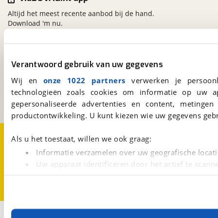
Altijd het meest recente aanbod bij de hand.
Download 'm nu.
viaBOVAG.nl
Verantwoord gebruik van uw gegevens
Kosterijland
15
Wij en
onze 1022 partners
verwerken je persoonl
3981 AJ
Bunnik
technologieën zoals cookies om informatie op uw a
Een initiatief van
BOVAG
gepersonaliseerde advertenties en content, metingen
productontwikkeling. U kunt kiezen wie uw gegevens gebr
Over viaBOVAG.nl
Disclaimer- en Privacyverklaring
Als u het toestaat, willen we ook graag:
Cookievoorkeuren
Vacatures
Informatie verzamelen over uw geografische locati
Uw apparaat identificeren door het actief te scann
Lees meer over hoe uw persoonlijke gegevens worden ve
U kunt uw toestemming op elk moment wijzigen of intrekk
Met cookies en vergelijkbare technieken zorgen we voor 