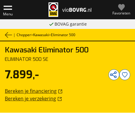
Favorieten
Menu
BOVAG garantie
|
Chopper
>
Kawasaki
>
Eliminator 500
Kawasaki
Eliminator 500
1
/
1
ELIMINATOR 500 SE
7.899,-
Bereken je financiering
Bereken je verzekering