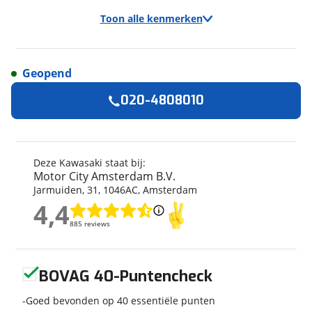
Toon alle kenmerken
Geopend
Algemeen
020-4808010
Merk
Kawasaki
Model
Eliminator 500
Bouwjaar
2026
Deze Kawasaki staat bij:
Motor City Amsterdam B.V.
Modeljaar
2026
Jarmuiden
,
31
,
1046AC
,
Amsterdam
Categorie
Chopper
4,4
4,4
Geschikt voor
A2 rijbewijs
885 reviews
885 reviews
Soort voertuig
Motor
Nieuw of occasion
Nieuw
Geen reviews gevonden
BOVAG 40-Puntencheck
Goed bevonden op 40 essentiële punten