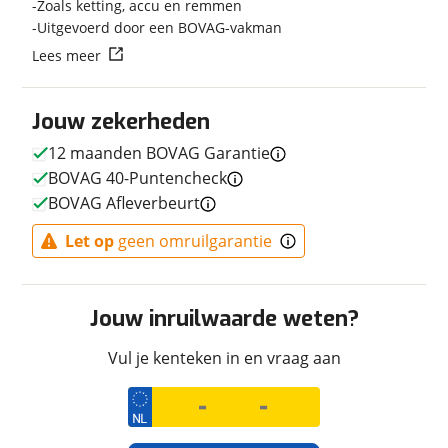
Zoals ketting, accu en remmen
Techniek
Uitgevoerd door een BOVAG-vakman
Transmissie
Handgeschakeld
Lees meer
Vermogen
45pk (33kW)
Jouw zekerheden
12 maanden BOVAG Garantie
Afmetingen en gewicht
BOVAG 40-Puntencheck
BOVAG Afleverbeurt
Maximaal toelaatbaar
176 kg
gewicht
Let op
geen omruilgarantie
Jouw inruilwaarde weten?
Uiterlijk
Kleur
Zwart
Vul je kenteken in en vraag aan
Fabriekskleur
Metallic Matte