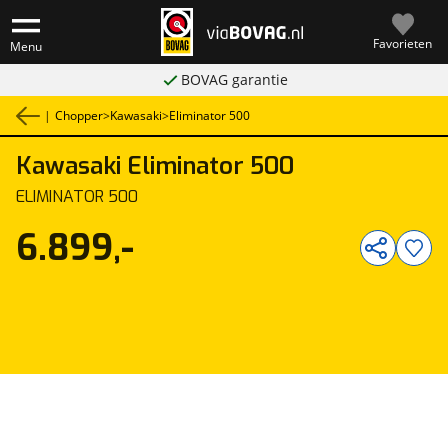
Favorieten
Menu
BOVAG garantie
|
Chopper
>
Kawasaki
>
Eliminator 500
Kawasaki
Eliminator 500
1
/
7
ELIMINATOR 500
6.899,-