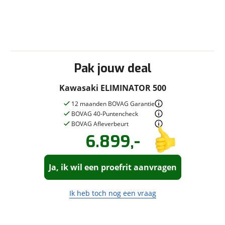
viaBOVAG.nl verwerkt je persoonsgegevens om je aanvraag zo
goed mogelijk bij de aanbieder te brengen. Lees hier meer
over in onze
privacyverklaring
.
Pak jouw deal
Kawasaki ELIMINATOR 500
12 maanden BOVAG Garantie
BOVAG 40-Puntencheck
BOVAG Afleverbeurt
6.899,-
Vraag een
Stel een
vraag
proefrit
!
aan!
Ja, ik wil een proefrit aanvragen
Moto Rotterdam
neemt snel
Moto Rotterdam
contact met je op om je vraag te
neemt snel
beantwoorden.
contact met je op om een proefrit in
Ik heb toch nog een vraag
te plannen.
Jouw vraag