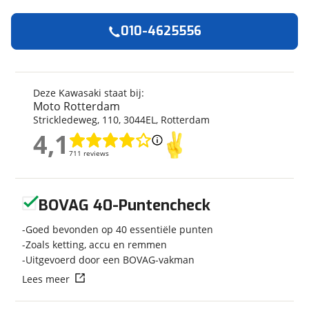
010-4625556
Algemeen
Merk
Kawasaki
Model
Eliminator 500
Deze Kawasaki staat bij:
Moto Rotterdam
Kenteken
A25816
Strickledeweg
,
110
,
3044EL
,
Rotterdam
Bouwjaar
2026
4,1
Modeljaar
2026
4,1
711 reviews
711 reviews
Categorie
Chopper
Geschikt voor
A2 rijbewijs
Geen reviews gevonden
Soort voertuig
Motor
BOVAG 40-Puntencheck
Nieuw of occasion
Nieuw
Goed bevonden op 40 essentiële punten
Zoals ketting, accu en remmen
Uitgevoerd door een BOVAG-vakman
Lees meer
Techniek
Transmissie
Handgeschakeld