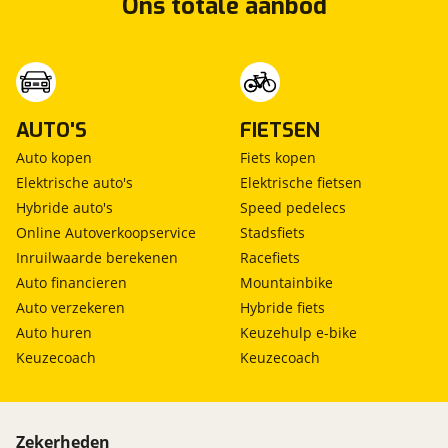
Ons totale aanbod
viaBOVAG.nl verwerkt je persoonsgegevens
om je aanvraag zo goed mogelijk bij de
aanbieder te brengen. Lees hier meer over in
Stuur mijn bevinding door
onze
privacyverklaring
.
AUTO'S
FIETSEN
Auto kopen
Fiets kopen
Elektrische auto's
Elektrische fietsen
Hybride auto's
Speed pedelecs
Online Autoverkoopservice
Stadsfiets
Inruilwaarde berekenen
Racefiets
Auto financieren
Mountainbike
Auto verzekeren
Hybride fiets
Auto huren
Keuzehulp e-bike
Keuzecoach
Keuzecoach
Zekerheden