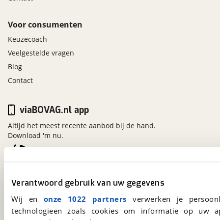
Voor consumenten
Keuzecoach
Veelgestelde vragen
Blog
Contact
viaBOVAG.nl app
Altijd het meest recente aanbod bij de hand.
Download 'm nu.
viaBOVAG.nl
Verantwoord gebruik van uw gegevens
Kosterijland
15
3981 AJ
Bunnik
Wij en
onze 1022 partners
verwerken je persoonl
Een initiatief van
technologieën zoals cookies om informatie op uw a
BOVAG