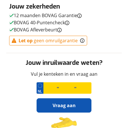
Jouw zekerheden
Vermogen
45pk (33kW)
12 maanden BOVAG Garantie
BOVAG 40-Puntencheck
BOVAG Afleverbeurt
Afmetingen en gewicht
Let op
geen omruilgarantie
Maximaal toelaatbaar
177 kg
gewicht
Jouw inruilwaarde weten?
Vul je kenteken in en vraag aan
Uiterlijk
Kleur
Zwart
Fabriekskleur
Zwart BK1
Vraag aan
Financieel
Ontvang gratis jouw