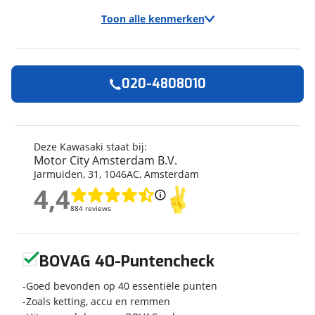
Toon alle kenmerken
020-4808010
Algemeen
Merk
Kawasaki
Model
Eliminator 500
Deze Kawasaki staat bij:
Motor City Amsterdam B.V.
Bouwjaar
2026
Jarmuiden
,
31
,
1046AC
,
Amsterdam
Modeljaar
2026
4,4
Categorie
Chopper
4,4
884 reviews
884 reviews
Geschikt voor
A2 rijbewijs
Soort voertuig
Motor
Geen reviews gevonden
Nieuw of occasion
Nieuw
BOVAG 40-Puntencheck
Goed bevonden op 40 essentiële punten
Zoals ketting, accu en remmen