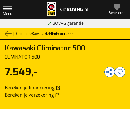
Favorieten
Menu
BOVAG garantie
|
Chopper
>
Kawasaki
>
Eliminator 500
Kawasaki
Eliminator 500
1
/
1
ELIMINATOR 500
7.549,-
Bereken je financiering
Bereken je verzekering