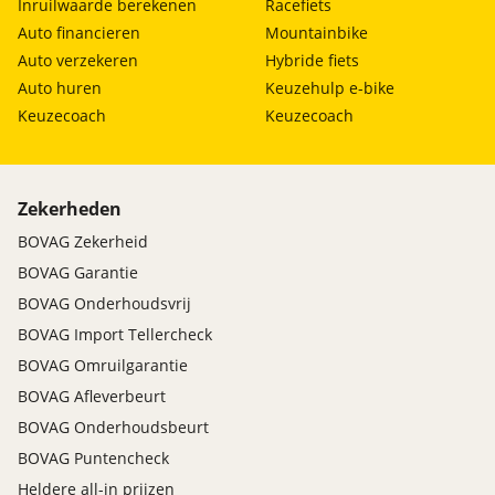
Inruilwaarde berekenen
Racefiets
en nieren en onze kennis en ervaring delen wij
Auto financieren
Mountainbike
graag met u. Ons team bestaat dan ook uit
Auto verzekeren
Hybride fiets
exclusief motorrijders.
Auto huren
Keuzehulp e-bike
Keuzecoach
Keuzecoach
Naast alle nieuwe motoren heeft MOTORcity
Amsterdam ook altijd meer dan 300 nieuwe en
gebruikte motoren op voorraad.
Zekerheden
MOTORcity Amsterdam is officieel dealer van:
BOVAG Zekerheid
Kawasaki, Suzuki, Yamaha, Royal Enfield en Can-Am
BOVAG Garantie
BOVAG Onderhoudsvrij
BOVAG Import Tellercheck
BOVAG Omruilgarantie
BOVAG Afleverbeurt
BOVAG Onderhoudsbeurt
BOVAG Puntencheck
Heldere all-in prijzen