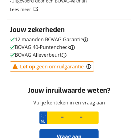
Uitgevoerd door een BOVAG-vakman
Techniek
Lees meer
Transmissie
Handgeschakeld
Vermogen
45pk (33kW)
Jouw zekerheden
12 maanden BOVAG Garantie
BOVAG 40-Puntencheck
Afmetingen en gewicht
BOVAG Afleverbeurt
Maximaal toelaatbaar
176 kg
Let op
geen omruilgarantie
gewicht
Jouw inruilwaarde weten?
Uiterlijk
Vul je kenteken in en vraag aan
Kleur
Zwart
Fabriekskleur
Metallic Imperi
Vraag aan