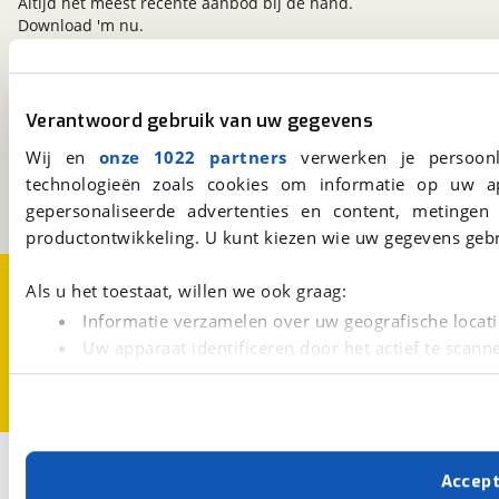
Altijd het meest recente aanbod bij de hand.
Download 'm nu.
viaBOVAG.nl
Verantwoord gebruik van uw gegevens
Kosterijland
15
Wij en
onze 1022 partners
verwerken je persoonl
3981 AJ
Bunnik
technologieën zoals cookies om informatie op uw a
Een initiatief van
BOVAG
gepersonaliseerde advertenties en content, metingen
productontwikkeling. U kunt kiezen wie uw gegevens gebr
Over viaBOVAG.nl
Disclaimer- en Privacyverklaring
Als u het toestaat, willen we ook graag:
Cookievoorkeuren
Vacatures
Informatie verzamelen over uw geografische locati
Uw apparaat identificeren door het actief te scann
Lees meer over hoe uw persoonlijke gegevens worden ve
U kunt uw toestemming op elk moment wijzigen of intrekk
Met cookies en vergelijkbare technieken zorgen we voor 
Accep
cookies zorgen ervoor dat de website goed werkt. Ook g