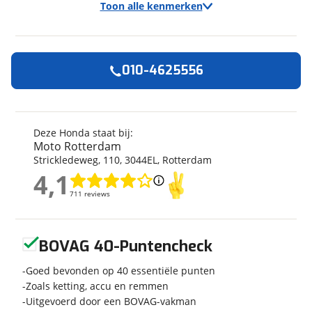
Toon alle kenmerken
010-4625556
Algemeen
Merk
Honda
Model
CMX 1100 REBEL DCT
Deze Honda staat bij:
Moto Rotterdam
Bouwjaar
2026
Strickledeweg
,
110
,
3044EL
,
Rotterdam
Modeljaar
2026
4,1
Categorie
Chopper
4,1
711 reviews
711 reviews
Geschikt voor
A rijbewijs
Soort voertuig
Motor
Geen reviews gevonden
Nieuw of occasion
Nieuw
BOVAG 40-Puntencheck
Goed bevonden op 40 essentiële punten
Zoals ketting, accu en remmen
Uitgevoerd door een BOVAG-vakman
Techniek