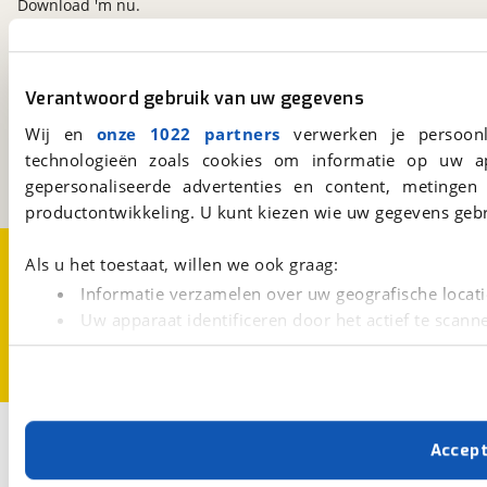
Download 'm nu.
viaBOVAG.nl
Verantwoord gebruik van uw gegevens
Kosterijland
15
Wij en
onze 1022 partners
verwerken je persoonl
3981 AJ
Bunnik
technologieën zoals cookies om informatie op uw a
Een initiatief van
BOVAG
gepersonaliseerde advertenties en content, metingen
productontwikkeling. U kunt kiezen wie uw gegevens gebr
Over viaBOVAG.nl
Disclaimer- en Privacyverklaring
Als u het toestaat, willen we ook graag:
Cookievoorkeuren
Vacatures
Informatie verzamelen over uw geografische locati
Uw apparaat identificeren door het actief te scann
Lees meer over hoe uw persoonlijke gegevens worden ve
U kunt uw toestemming op elk moment wijzigen of intrekk
Met cookies en vergelijkbare technieken zorgen we voor 
Accep
cookies zorgen ervoor dat de website goed werkt. Ook g
verbeteren. We tonen je graag relevante advertenties e