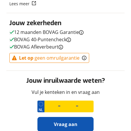
Lees meer
Transmissie
Handgeschakeld
Vermogen
88pk (65kW)
Jouw zekerheden
12 maanden BOVAG Garantie
BOVAG 40-Puntencheck
Afmetingen en gewicht
BOVAG Afleverbeurt
Maximaal toelaatbaar
223 kg
Let op
geen omruilgarantie
gewicht
Jouw inruilwaarde weten?
Uiterlijk
Vul je kenteken in en vraag aan
Kleur
Blauw
Fabriekskleur
Blauw
Vraag aan