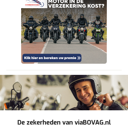
aanbieder te brengen. Lees hier meer over in
onze
privacyverklaring
.
Verstuur mijn vraag
viaBOVAG.nl verwerkt je persoonsgegevens
om je aanvraag zo goed mogelijk bij de
aanbieder te brengen. Lees hier meer over in
Stuur mijn bevinding door
onze
privacyverklaring
.
De zekerheden van viaBOVAG.nl