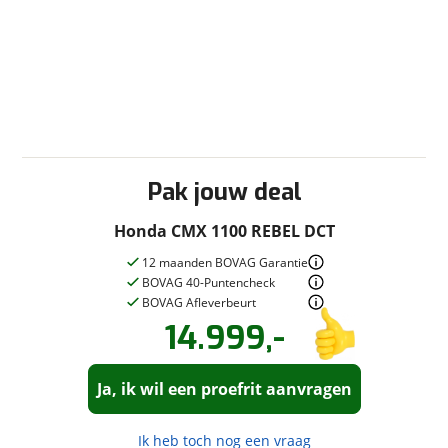
Vraag mijn inruilwaarde aan
viaBOVAG.nl verwerkt je persoonsgegevens om je aanvraag zo
goed mogelijk bij de aanbieder te brengen. Lees hier meer
over in onze
privacyverklaring
.
Pak jouw deal
Honda CMX 1100 REBEL DCT
12 maanden BOVAG Garantie
BOVAG 40-Puntencheck
BOVAG Afleverbeurt
14.999,-
Vraag een
Stel een
vraag
proefrit
!
aan!
Ja, ik wil een proefrit aanvragen
Moto Rotterdam
neemt snel
Moto Rotterdam
contact met je op om je vraag te
neemt snel
beantwoorden.
contact met je op om een proefrit in
Ik heb toch nog een vraag