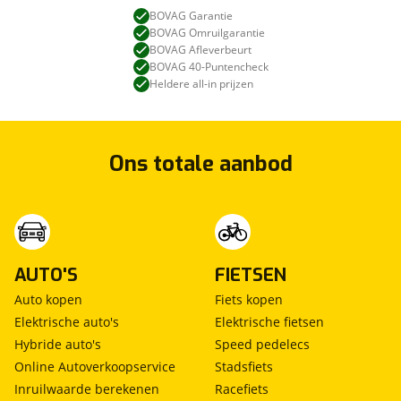
BOVAG Garantie
BOVAG Omruilgarantie
BOVAG Afleverbeurt
BOVAG 40-Puntencheck
Heldere all-in prijzen
Ons totale aanbod
AUTO'S
FIETSEN
Auto kopen
Fiets kopen
Elektrische auto's
Elektrische fietsen
Hybride auto's
Speed pedelecs
Online Autoverkoopservice
Stadsfiets
Inruilwaarde berekenen
Racefiets