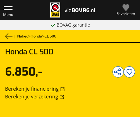
Favorieten
Menu
BOVAG garantie
|
Naked
>
Honda
>
CL 500
Honda
CL 500
1
/
18
6.850,-
Bereken je financiering
Bereken je verzekering