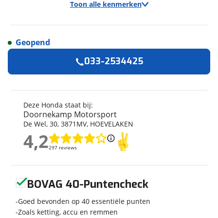
Toon alle kenmerken
Geopend
Algemeen
033-2534425
Merk
Honda
Model
CL 500
Kenteken
HO0668
Deze Honda staat bij:
Doornekamp Motorsport
Kilometerstand
10.000 km
De Wel
,
30
,
3871MV
,
HOEVELAKEN
Bouwjaar
4-2023
4,2
4,2
Leeftijd
3 jaar en 4 maanden
297 reviews
297 reviews
Categorie
Naked
Geschikt voor
A2 rijbewijs
Geen reviews gevonden
Soort voertuig
Motor
BOVAG 40-Puntencheck
Nieuw of occasion
Occasion
Goed bevonden op 40 essentiële punten
Zoals ketting, accu en remmen