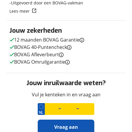
Uitgevoerd door een BOVAG-vakman
Lees meer
Techniek
Transmissie
Handgeschakeld
Jouw zekerheden
Vermogen
46pk (34kW)
12 maanden BOVAG Garantie
BOVAG 40-Puntencheck
BOVAG Afleverbeurt
Uiterlijk
BOVAG Omruilgarantie
Kleur
Blauw
Fabriekskleur
Blauw
Jouw inruilwaarde weten?
Vul je kenteken in en vraag aan
Verbruik en milieu
Brandstof
Benzine
CO2 uitstoot
0,0 gram per kilometer
Vraag aan