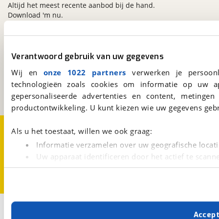
Altijd het meest recente aanbod bij de hand.
Download 'm nu.
viaBOVAG.nl
Verantwoord gebruik van uw gegevens
Kosterijland
15
Wij en
onze 1022 partners
verwerken je persoonl
3981 AJ
Bunnik
technologieën zoals cookies om informatie op uw a
Een initiatief van
BOVAG
gepersonaliseerde advertenties en content, metingen
productontwikkeling. U kunt kiezen wie uw gegevens gebr
Over viaBOVAG.nl
Disclaimer- en Privacyverklaring
Als u het toestaat, willen we ook graag:
Cookievoorkeuren
Vacatures
Informatie verzamelen over uw geografische locati
Uw apparaat identificeren door het actief te scann
Lees meer over hoe uw persoonlijke gegevens worden ve
U kunt uw toestemming op elk moment wijzigen of intrekk
Met cookies en vergelijkbare technieken zorgen we voor 
Accep
cookies zorgen ervoor dat de website goed werkt. Ook g