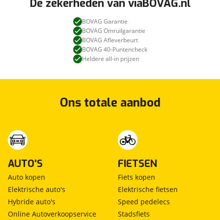
De zekerheden van viaBOVAG.nl
BOVAG Garantie
BOVAG Omruilgarantie
BOVAG Afleverbeurt
BOVAG 40-Puntencheck
Heldere all-in prijzen
Ons totale aanbod
AUTO'S
FIETSEN
Auto kopen
Fiets kopen
Elektrische auto's
Elektrische fietsen
Hybride auto's
Speed pedelecs
Online Autoverkoopservice
Stadsfiets