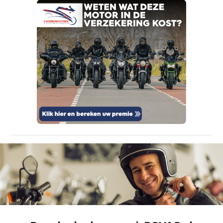
om je aanvraag zo goed mogelijk bij de
aanbieder te brengen. Lees hier meer over in
onze
privacyverklaring
.
Verstuur mijn vraag
viaBOVAG.nl verwerkt je persoonsgegevens
om je aanvraag zo goed mogelijk bij de
aanbieder te brengen. Lees hier meer over in
Stuur mijn bevinding door
onze
privacyverklaring
.