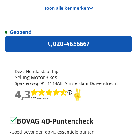
Toon alle kenmerken
Geopend
Algemeen
020-4656667
Merk
Honda
Model
CB 750
Kenteken
32MSXD
Deze Honda staat bij:
Selling MotorBikes
Kilometerstand
7.301 km
Spaklerweg
,
91
,
1114AE
,
Amsterdam-Duivendrecht
Bouwjaar
2023
4,3
4,3
Modeljaar
2023
357 reviews
357 reviews
Categorie
Naked
Soort voertuig
Motor
Geen reviews gevonden
Nieuw of occasion
Occasion
BOVAG 40-Puntencheck
Goed bevonden op 40 essentiële punten