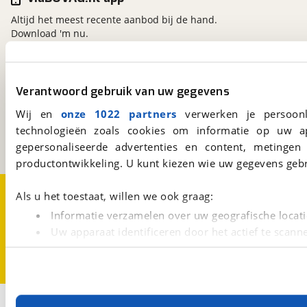
Altijd het meest recente aanbod bij de hand.
Download 'm nu.
viaBOVAG.nl
Verantwoord gebruik van uw gegevens
Kosterijland
15
Wij en
onze 1022 partners
verwerken je persoonl
3981 AJ
Bunnik
technologieën zoals cookies om informatie op uw a
Een initiatief van
BOVAG
gepersonaliseerde advertenties en content, metingen
productontwikkeling. U kunt kiezen wie uw gegevens gebr
Over viaBOVAG.nl
Disclaimer- en Privacyverklaring
Als u het toestaat, willen we ook graag:
Cookievoorkeuren
Vacatures
Informatie verzamelen over uw geografische locati
Uw apparaat identificeren door het actief te scann
Lees meer over hoe uw persoonlijke gegevens worden ve
U kunt uw toestemming op elk moment wijzigen of intrekk
Met cookies en vergelijkbare technieken zorgen we voor 