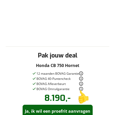
Vraag mijn inruilwaarde aan
viaBOVAG.nl verwerkt je persoonsgegevens om je aanvraag zo
goed mogelijk bij de aanbieder te brengen. Lees hier meer
over in onze
privacyverklaring
.
Pak jouw deal
Honda CB 750 Hornet
12 maanden BOVAG Garantie
BOVAG 40-Puntencheck
BOVAG Afleverbeurt
BOVAG Omruilgarantie
8.190,-
Vraag een
Stel een
vraag
proefrit
!
aan!
Ja, ik wil een proefrit aanvragen
Selling MotorBikes
neemt snel