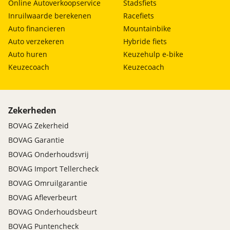
Online Autoverkoopservice
Stadsfiets
Inruilwaarde berekenen
Racefiets
Auto financieren
Mountainbike
Auto verzekeren
Hybride fiets
Auto huren
Keuzehulp e-bike
Keuzecoach
Keuzecoach
Zekerheden
BOVAG Zekerheid
BOVAG Garantie
BOVAG Onderhoudsvrij
BOVAG Import Tellercheck
BOVAG Omruilgarantie
BOVAG Afleverbeurt
BOVAG Onderhoudsbeurt
BOVAG Puntencheck