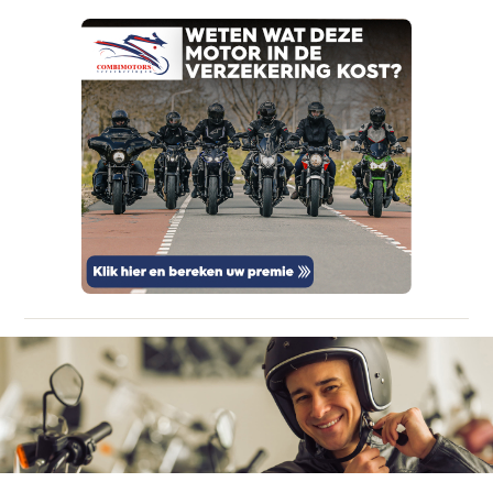
Kan je ons nog meer vertellen? (optioneel)
viaBOVAG.nl verwerkt je persoonsgegevens
om je aanvraag zo goed mogelijk bij de
aanbieder te brengen. Lees hier meer over in
onze
privacyverklaring
.
Verstuur mijn vraag
viaBOVAG.nl verwerkt je persoonsgegevens
om je aanvraag zo goed mogelijk bij de
aanbieder te brengen. Lees hier meer over in
Stuur mijn bevinding door
onze
privacyverklaring
.