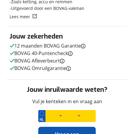
Zoals ketting, accu en remmen
Uitgevoerd door een BOVAG-vakman
Techniek
Lees meer
Transmissie
Handgeschakeld
Jouw zekerheden
12 maanden BOVAG Garantie
Uiterlijk
BOVAG 40-Puntencheck
BOVAG Afleverbeurt
Kleur
Zwart
BOVAG Omruilgarantie
Fabriekskleur
NHC64
Jouw inruilwaarde weten?
Financieel
Vul je kenteken in en vraag aan
Prijs
€ 8.190,-
Inclusief BPM
Ja
Wegenbelasting
€ 13,-
(gemiddeld p/m)