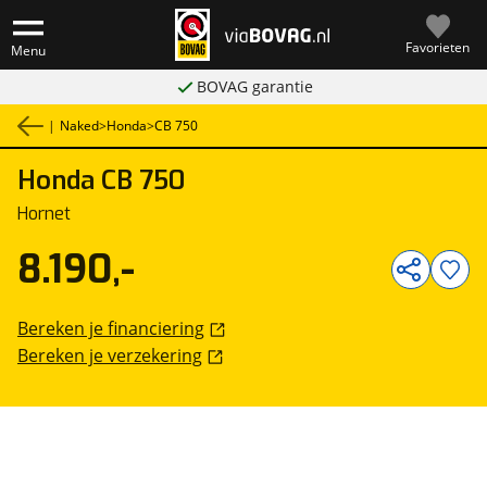
Favorieten
Menu
BOVAG garantie
|
Naked
>
Honda
>
CB 750
Honda
CB 750
1
/
7
Hornet
8.190,-
Bereken je financiering
Bereken je verzekering