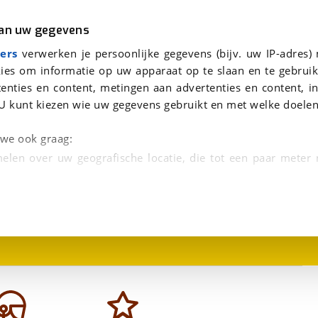
r
Kampeer
van uw gegevens
viaBOVAG.nl verwerkt je persoonsgegevens om je aanvraag zo goed mogelijk bij de aanbieder te brengen. Lees hi
ers
verwerken je persoonlijke gegevens (bijv. uw IP-adres)
ies om informatie op uw apparaat op te slaan en te gebruik
enties en content, metingen aan advertenties en content, in
U kunt kiezen wie uw gegevens gebruikt en met welke doelen
n we ook graag:
elen over uw geografische locatie, die tot een paar meter
1
/
8
entificeren door het actief te scannen op specifieke
 persoonlijke gegevens worden verwerkt en stel uw voo
unt uw toestemming op elk moment wijzigen of in
kbare technieken zorgen we voor een betere en meer persoon
en ervoor dat de website goed werkt. Ook gebruiken we anal