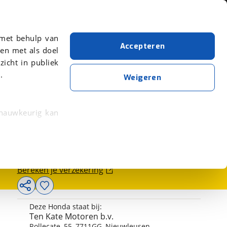
Over viaBOVAG.nl
er meer over in onze
 met behulp van
Accepteren
en met als doel
zicht in publiek
.
Weigeren
3.699,-
 nauwkeurig kan
 eigenschappen
Bereken je financiering
rkeuren in het
Bereken je verzekering
trekken in de
Deze Honda staat bij:
lijke ervaring.
Ten Kate Motoren b.v.
ytische cookies
Rollecate
,
55
,
7711GG
,
Nieuwleusen