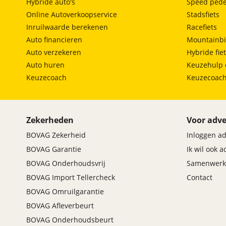
Hybride auto's
Speed pede
Online Autoverkoopservice
Stadsfiets
Inruilwaarde berekenen
Racefiets
Auto financieren
Mountainbi
Auto verzekeren
Hybride fie
Auto huren
Keuzehulp 
Keuzecoach
Keuzecoac
Zekerheden
Voor adve
BOVAG Zekerheid
Inloggen a
BOVAG Garantie
Ik wil ook 
BOVAG Onderhoudsvrij
Samenwerk
BOVAG Import Tellercheck
Contact
BOVAG Omruilgarantie
BOVAG Afleverbeurt
BOVAG Onderhoudsbeurt