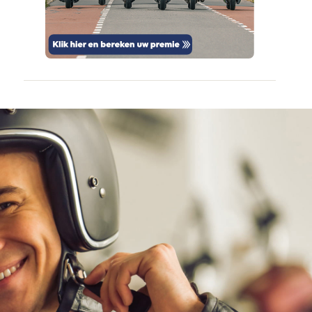
veilig en
door
vertrouwd