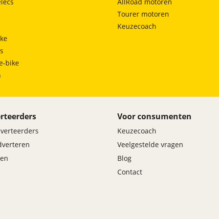
lecs
AllRoad motoren
Tourer motoren
Keuzecoach
ke
ts
e-bike
h
rteerders
Voor consumenten
dverteerders
Keuzecoach
adverteren
Veelgestelde vragen
en
Blog
Contact