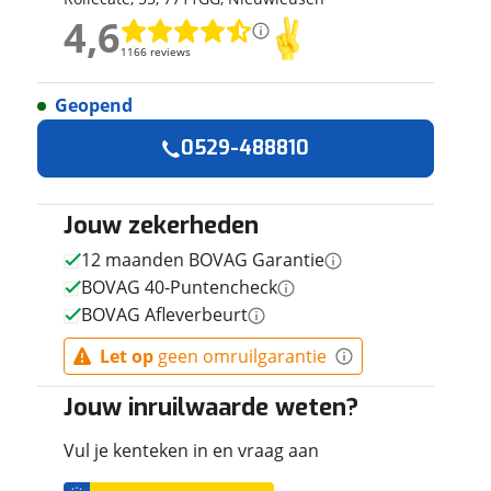
ruiken daarvoor
4,6
4,6
eme basis. Meer
1166 reviews
1166 reviews
lleen functionele
passen via de
Geopend
Geen reviews gevonden
0529-488810
Jouw zekerheden
12 maanden BOVAG Garantie
BOVAG 40-Puntencheck
BOVAG Afleverbeurt
Let op
geen omruilgarantie
Jouw inruilwaarde weten?
Vul je kenteken in en vraag aan
 contactgegevens
w vraag