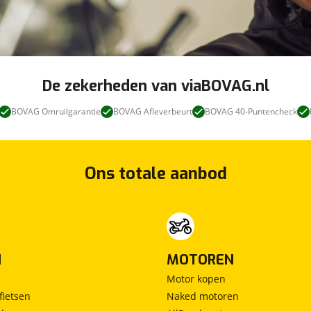
De zekerheden van viaBOVAG.nl
BOVAG Omruilgarantie
BOVAG Afleverbeurt
BOVAG 40-Puntencheck
Ons totale aanbod
N
MOTOREN
Motor kopen
fietsen
Naked motoren