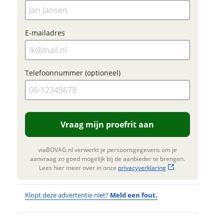
privacyverklaring
jouw inruilwaarde te
.
Foto's
bepalen.
viaBOVAG.nl verwerkt je
Klik hi
nsgegevens om je aanvraag zo
E-mailadres
te upl
 mogelijk bij de aanbieder te
(option
n. Lees hier meer over in onze
JPG, PN
privacyverklaring
.
foto's)
Telefoonnummer (optioneel)
Jouw contac
Naam
Vraag mijn proefrit aan
E-mailadres
viaBOVAG.nl verwerkt je persoonsgegevens om je
aanvraag zo goed mogelijk bij de aanbieder te brengen.
Lees hier meer over in onze
privacyverklaring
.
Telefoonnum
Klopt deze advertentie niet?
Meld een fout.
(optioneel)