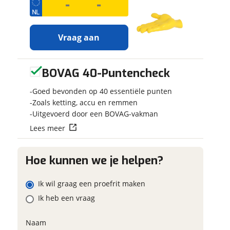
Vraag aan
adres
BOVAG 40-Puntencheck
Ontvang
Jouw motor
gratis jouw
Kenteken
m
Goed bevonden op 40 essentiële punten
inruilwaarde
!
onnummer (optioneel)
Zoals ketting, accu en remmen
Uitgevoerd door een BOVAG-vakman
Jouw
inruilwaarde
Lees meer
ladres
Schatting kilo
wordt bepaald in
combinatie met
deze motor:
raag mijn proefrit
Hoe kunnen we je helpen?
Honda CB 125 F
aan
oonnummer (optioneel)
Eventuele bij
Ik wil graag een proefrit maken
(optioneel)
viaBOVAG.nl verwerkt je
Ik heb een vraag
Ten Kate Motoren
nsgegevens om je aanvraag zo
b.v.
neemt snel
mogelijk bij de aanbieder te
contact met je op om
. Lees hier meer over in onze
Naam
erstuur mijn vraag