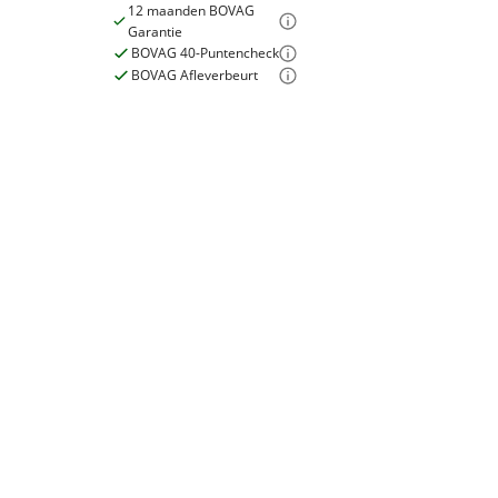
12 maanden BOVAG
Garantie
Officieel dealer van Ducati, Honda, Kawasaki en Roy
BOVAG 40-Puntencheck
BOVAG Afleverbeurt
Voor meer motoren zie onze website www.motoro
Uiterlijk
Kleur
Zwart
Fabriekskleur
Zwart
Garanties
BOVAG Garantie
12 maanden
Fabrieksgarantie
Ja