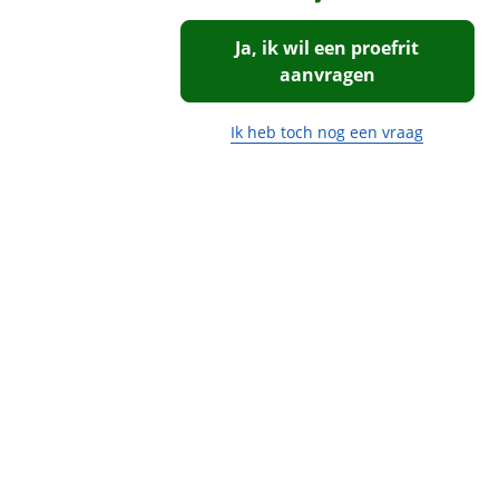
een
vraag
!
Vraag
proefrit
Naam
Ja, ik wil een proefrit
al Enfield.
aan!
aanvragen
Ik heb
interesse
tterdam.nl
Financieel
in:
Ik heb
Ik heb toch nog een vraag
E-mail
interesse
Prijs
€ 8.299,-
Honda
in:
ADV 350
Inclusief BPM
Ja
Naa
Honda
Wegenbelasting
€ 13,-
Telefo
ADV 350
Moto
(gemiddeld p/m)
Rotterdam
BTW/marge
BTW
neemt snel
Moto
E-mai
Bijtellingspercentage
0 %
contact met je
Rotterdam
op om je vraag
neemt snel
te
V
contact met je
beantwoorden.
op om een
Telef
proefrit in te
plannen.
persoo
viaBOVAG -
goed 
veilig en
brengen
V