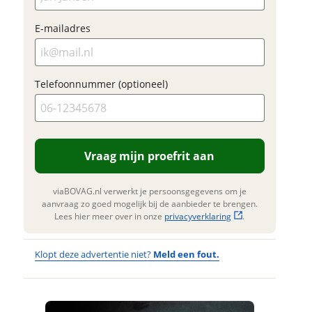
privacyverklaring
.
Klik hi
E-mailadres
viaBOVAG.nl verwerkt je
te upl
nsgegevens om je aanvraag zo
(option
 mogelijk bij de aanbieder te
JPG, PN
n. Lees hier meer over in onze
foto's)
privacyverklaring
.
Telefoonnummer (optioneel)
Jouw contac
Naam
Vraag mijn proefrit aan
E-mailadres
viaBOVAG.nl verwerkt je persoonsgegevens om je
aanvraag zo goed mogelijk bij de aanbieder te brengen.
Lees hier meer over in onze
privacyverklaring
.
Telefoonnum
Klopt deze advertentie niet?
Meld een fout.
(optioneel)
Wat
Wat is jou