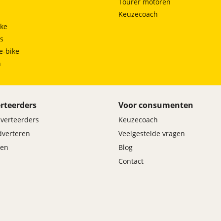
Tourer motoren
Keuzecoach
ke
ts
e-bike
h
rteerders
Voor consumenten
dverteerders
Keuzecoach
adverteren
Veelgestelde vragen
en
Blog
Contact