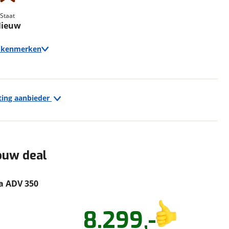
erbeteren. We tonen je graag relevante advertenties en geb
Staat
ag op en buiten onze website volgt – uiteraard op anoni
ieuw
laimer en privacyverklaring
. Als je weigert, plaatsen we a
che cookies. Je voorkeuren kun je later altijd aan
e kenmerken
ting aanbieder
Techniek
Transmissie
Handgeschakeld
ouw deal
ere bijkomende kosten.
a ADV 350
ste adres voor kwaliteit en betrouwbaarheid. Zowel
8.299,-
cooters. Wij zijn te vinden aan de Strickledeweg 110
Vraag
Stel een
Jouw
Jou