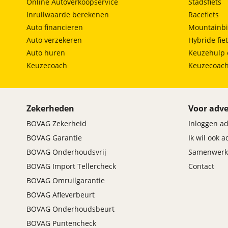
Online Autoverkoopservice
Stadsfiets
Inruilwaarde berekenen
Racefiets
Auto financieren
Mountainbi
Auto verzekeren
Hybride fie
Auto huren
Keuzehulp 
Keuzecoach
Keuzecoac
Zekerheden
Voor adve
BOVAG Zekerheid
Inloggen a
BOVAG Garantie
Ik wil ook 
BOVAG Onderhoudsvrij
Samenwerk
BOVAG Import Tellercheck
Contact
BOVAG Omruilgarantie
BOVAG Afleverbeurt
BOVAG Onderhoudsbeurt
BOVAG Puntencheck