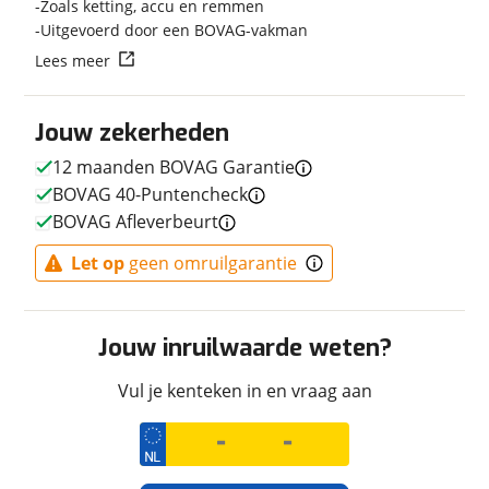
Zoals ketting, accu en remmen
Techniek
Uitgevoerd door een BOVAG-vakman
Transmissie
Handgeschakeld
Lees meer
Jouw zekerheden
Uiterlijk
12 maanden BOVAG Garantie
BOVAG 40-Puntencheck
Kleur
Zwart
BOVAG Afleverbeurt
Fabriekskleur
AUTOM HAZE RADI
Let op
geen omruilgarantie
Financieel
Jouw inruilwaarde weten?
Prijs
€ 10.650,-
Vul je kenteken in en vraag aan
Inclusief BPM
Ja
Wegenbelasting
€ 13,-
(gemiddeld p/m)
Bijtellingspercentage
0 %