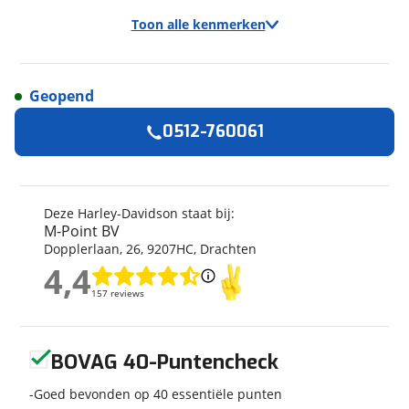
Toon alle kenmerken
Geopend
Algemeen
0512-760061
Merk
Harley-Davidson
Model
Fat Boy
Kilometerstand
16 km
Deze Harley-Davidson staat bij:
M-Point BV
Bouwjaar
2006
Dopplerlaan
,
26
,
9207HC
,
Drachten
Modeljaar
2006
4,4
4,4
Categorie
Overig
157 reviews
157 reviews
Soort voertuig
Motor
Nieuw of occasion
Nieuw
Geen reviews gevonden
BOVAG 40-Puntencheck
Goed bevonden op 40 essentiële punten