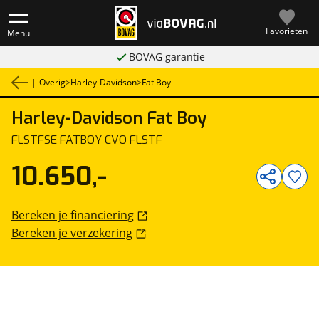
Favorieten
Menu
BOVAG garantie
|
Overig
>
Harley-Davidson
>
Fat Boy
Harley-Davidson
Fat Boy
1
/
16
FLSTFSE FATBOY CVO FLSTF
10.650,-
Bereken je financiering
Bereken je verzekering