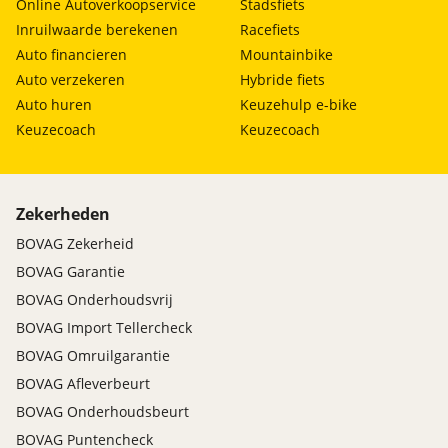
Online Autoverkoopservice
Stadsfiets
0512-760061
Inruilwaarde berekenen
Racefiets
info@m-point.frl
Auto financieren
Mountainbike
Auto verzekeren
Hybride fiets
*We hebben ons best gedaan om de informatie in
Auto huren
Keuzehulp e-bike
deze advertentie zo goed mogelijk weer te geven.
Keuzecoach
Keuzecoach
Fouten zijn echter nooit uit te sluiten. Schrijf- en
zetfouten zijn dan ook voorbehouden. Aan onze
advertentie's kunnen geen rechten ontleend
worden.
Zekerheden
BOVAG Zekerheid
BOVAG Garantie
BOVAG Onderhoudsvrij
BOVAG Import Tellercheck
BOVAG Omruilgarantie
BOVAG Afleverbeurt
BOVAG Onderhoudsbeurt
BOVAG Puntencheck