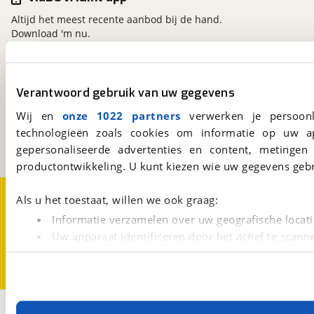
Altijd het meest recente aanbod bij de hand.
Download 'm nu.
viaBOVAG.nl
Verantwoord gebruik van uw gegevens
Kosterijland
15
Wij en
onze 1022 partners
verwerken je persoonl
3981 AJ
Bunnik
technologieën zoals cookies om informatie op uw a
Een initiatief van
BOVAG
gepersonaliseerde advertenties en content, metingen
productontwikkeling. U kunt kiezen wie uw gegevens gebr
Over viaBOVAG.nl
Disclaimer- en Privacyverklaring
Als u het toestaat, willen we ook graag:
Cookievoorkeuren
Vacatures
Informatie verzamelen over uw geografische locati
Uw apparaat identificeren door het actief te scann
Lees meer over hoe uw persoonlijke gegevens worden ve
U kunt uw toestemming op elk moment wijzigen of intrekk
Met cookies en vergelijkbare technieken zorgen we voor 