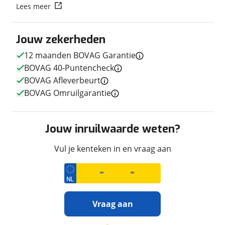
Lees meer
Techniek
Transmissie
Handgeschakeld
Jouw zekerheden
Motorinhoud
1.170 cc
12 maanden BOVAG Garantie
Aantal cilinders
2
BOVAG 40-Puntencheck
Vermogen
110pk (81kW)
BOVAG Afleverbeurt
BOVAG Omruilgarantie
Afmetingen en gewicht
Jouw inruilwaarde weten?
Massa ledig voertuig
259 kg
Vul je kenteken in en vraag aan
Uiterlijk
Kleur
Zilver
Vraag aan
Fabriekskleur
Zilver