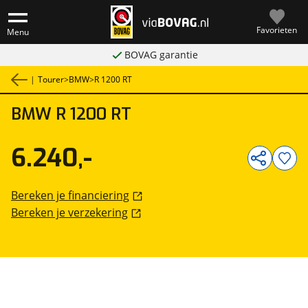
Favorieten
Menu
BOVAG garantie
|
Tourer
>
BMW
>
R 1200 RT
BMW
R 1200 RT
1
/
16
6.240,-
Bereken je financiering
Bereken je verzekering