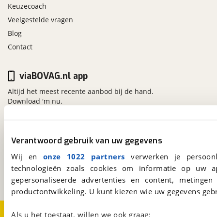
Keuzecoach
Veelgestelde vragen
Blog
Contact
viaBOVAG.nl app
Altijd het meest recente aanbod bij de hand.
Download 'm nu.
viaBOVAG.nl
Verantwoord gebruik van uw gegevens
Kosterijland
15
Wij en
onze 1022 partners
verwerken je persoonl
3981 AJ
Bunnik
technologieën zoals cookies om informatie op uw a
Een initiatief van
gepersonaliseerde advertenties en content, metingen
BOVAG
productontwikkeling. U kunt kiezen wie uw gegevens gebr
Over viaBOVAG.nl
Disclaimer- en Privacyverklaring
Als u het toestaat, willen we ook graag: