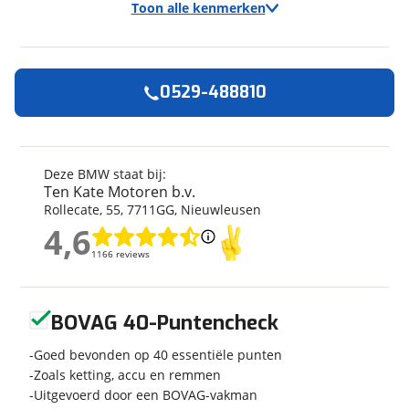
Toon alle kenmerken
0529-488810
Algemeen
Merk
BMW
Model
R 1200 RT
Deze BMW staat bij:
Ten Kate Motoren b.v.
Kenteken
MTPB53
Rollecate
,
55
,
7711GG
,
Nieuwleusen
Kilometerstand
87.925 km
4,6
Bouwjaar
2008
4,6
1166 reviews
1166 reviews
Categorie
Tourer
Geschikt voor
A rijbewijs
Geen reviews gevonden
Soort voertuig
Motor
BOVAG 40-Puntencheck
Nieuw of occasion
Occasion
Goed bevonden op 40 essentiële punten
Zoals ketting, accu en remmen
Uitgevoerd door een BOVAG-vakman