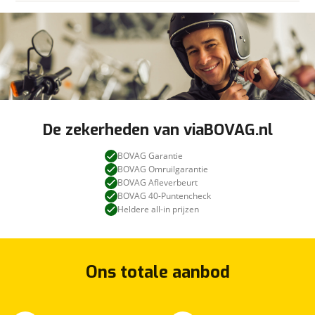
De zekerheden van viaBOVAG.nl
BOVAG Garantie
BOVAG Omruilgarantie
BOVAG Afleverbeurt
BOVAG 40-Puntencheck
Heldere all-in prijzen
Ons totale aanbod