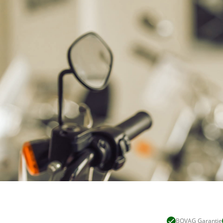
Bijtellingspercentage
25 %
Nieuwprijs
€ 18.624,-
BOVAG Garantie