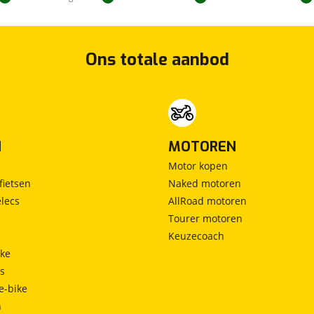
Ons totale aanbod
N
MOTOREN
Motor kopen
fietsen
Naked motoren
lecs
AllRoad motoren
Tourer motoren
Keuzecoach
ke
ts
e-bike
h