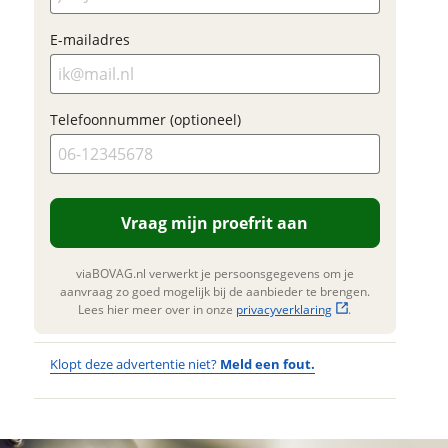
ladres
Klik hi
E-mailadres
te upl
raag mijn proefrit
(option
aan
JPG, PN
oonnummer (optioneel)
foto's)
Telefoonnummer (optioneel)
viaBOVAG.nl verwerkt je
nsgegevens om je aanvraag zo
Jouw contac
mogelijk bij de aanbieder te
Naam
. Lees hier meer over in onze
erstuur mijn vraag
privacyverklaring
.
Vraag mijn proefrit aan
viaBOVAG.nl verwerkt je
nsgegevens om je aanvraag zo
E-mailadres
viaBOVAG.nl verwerkt je persoonsgegevens om je
 mogelijk bij de aanbieder te
aanvraag zo goed mogelijk bij de aanbieder te brengen.
n. Lees hier meer over in onze
Lees hier meer over in onze
privacyverklaring
.
privacyverklaring
.
Telefoonnum
Klopt deze advertentie niet?
Meld een fout.
(optioneel)
Wat
Wat is jou