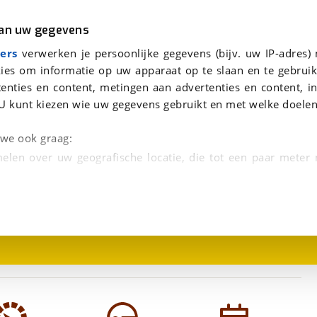
r
Kampeer
van uw gegevens
aag te beantwoorden.
viaBOVAG.nl verwerkt je persoonsgegevens om je aanvraag zo goed mogelijk bij de aanbieder te brengen. Lees hi
ers
verwerken je persoonlijke gegevens (bijv. uw IP-adres)
ies om informatie op uw apparaat op te slaan en te gebruik
enties en content, metingen aan advertenties en content, in
U kunt kiezen wie uw gegevens gebruikt en met welke doelen
n we ook graag:
elen over uw geografische locatie, die tot een paar meter
1
/
16
entificeren door het actief te scannen op specifieke
 persoonlijke gegevens worden verwerkt en stel uw voo
unt uw toestemming op elk moment wijzigen of in
kbare technieken zorgen we voor een betere en meer persoon
en ervoor dat de website goed werkt. Ook gebruiken we anal