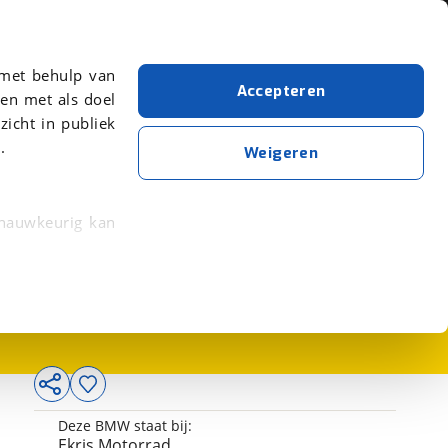
Over viaBOVAG.nl
er meer over in onze
 met behulp van
Accepteren
en met als doel
zicht in publiek
.
Weigeren
 nauwkeurig kan
10.500,-
 eigenschappen
rkeuren in het
trekken in de
lijke ervaring.
Deze BMW staat bij:
ytische cookies
Ekris Motorrad