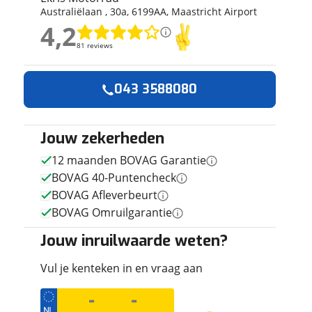
Australiëlaan
,
30
a
,
6199AA
,
Maastricht Airport
ruiken daarvoor
4,2
eme basis. Meer
4,2
lleen functionele
81 reviews
81 reviews
passen via de
Geen reviews gevonden
043 3588080
Jouw zekerheden
12 maanden BOVAG Garantie
BOVAG 40-Puntencheck
BOVAG Afleverbeurt
BOVAG Omruilgarantie
Jouw inruilwaarde weten?
Vul je kenteken in en vraag aan