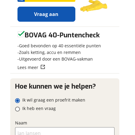
Vraag aan
BOVAG 40-Puntencheck
Ontvang
Jouw motor
gratis jouw
Kenteken
Goed bevonden op 40 essentiële punten
inruilwaarde
!
Zoals ketting, accu en remmen
Uitgevoerd door een BOVAG-vakman
 contactgegevens
w vraag
Jouw
inruilwaarde
Lees meer
Schatting kilo
wordt bepaald in
combinatie met
deze motor:
Hoe kunnen we je helpen?
BMW R 1200 GS
Eventuele bij
Thunder Grey
adres
Ik wil graag een proefrit maken
(optioneel)
Ik heb een vraag
Ekris Motorrad
m
neemt snel contact met
onnummer (optioneel)
je op om jouw
Naam
inruilwaarde te
Foto's
bepalen.