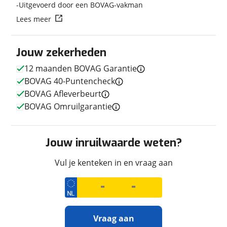
Uitgevoerd door een BOVAG-vakman
Techniek
Lees meer
Transmissie
Handgeschakeld
Motorinhoud
853 cc
Jouw zekerheden
Aantal cilinders
2
12 maanden BOVAG Garantie
Vermogen
77pk (57kW)
BOVAG 40-Puntencheck
BOVAG Afleverbeurt
BOVAG Omruilgarantie
Afmetingen en gewicht
Massa ledig voertuig
224 kg
Jouw inruilwaarde weten?
Vul je kenteken in en vraag aan
Uiterlijk
Kleur
Rood
Fabriekskleur
Blauw/wit/rood
Vraag aan