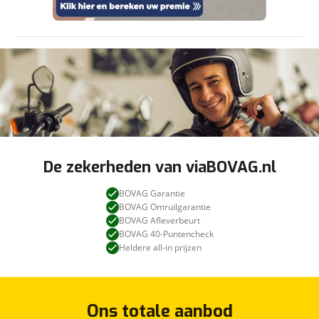
De zekerheden van viaBOVAG.nl
BOVAG Garantie
BOVAG Omruilgarantie
BOVAG Afleverbeurt
BOVAG 40-Puntencheck
Heldere all-in prijzen
Ons totale aanbod