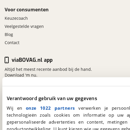
Voor consumenten
Keuzecoach
Veelgestelde vragen
Blog
Contact
viaBOVAG.nl app
Altijd het meest recente aanbod bij de hand.
Download 'm nu.
viaBOVAG.nl
Verantwoord gebruik van uw gegevens
Kosterijland
15
Wij en
onze 1022 partners
verwerken je persoonl
3981 AJ
Bunnik
technologieën zoals cookies om informatie op uw a
Een initiatief van
gepersonaliseerde advertenties en content, metingen
BOVAG
productontwikkeling. U kunt kiezen wie uw gegevens gebr