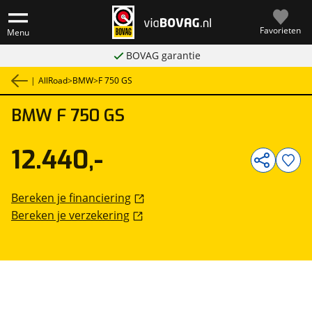
Favorieten
Menu
BOVAG garantie
|
AllRoad
>
BMW
>
F 750 GS
BMW
F 750 GS
1
/
16
12.440,-
Bereken je financiering
Bereken je verzekering