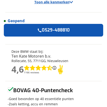
Toon alle kenmerken
Geopend
Algemeen
0529-488810
Merk
BMW
Model
F 750 GS
Kenteken
01MSKB
Deze BMW staat bij:
Ten Kate Motoren b.v.
Kilometerstand
18.582 km
Rollecate
,
55
,
7711GG
,
Nieuwleusen
Bouwjaar
2023
4,6
4,6
Categorie
AllRoad
1166 reviews
1166 reviews
Geschikt voor
A rijbewijs
Soort voertuig
Motor
Geen reviews gevonden
Nieuw of occasion
Occasion
BOVAG 40-Puntencheck
Goed bevonden op 40 essentiële punten
Zoals ketting, accu en remmen