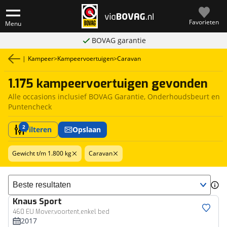
Favorieten
Menu
BOVAG garantie
|
Kampeer
>
Kampeervoertuigen
>
Caravan
1.175 kampeervoertuigen gevonden
Alle occasions inclusief BOVAG Garantie, Onderhoudsbeurt en
Puntencheck
2
Filteren
Opslaan
Gewicht t/m 1.800 kg
Caravan
Sorteer resultaten
Knaus
Sport
460 EU Mover,voortent,enkel bed
2017