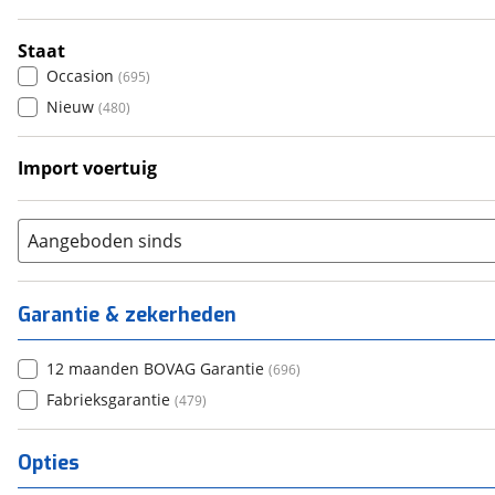
5
(
21
)
6+
(
42
)
Staat
Occasion
(
695
)
Nieuw
(
480
)
Import voertuig
Ja
(
7
)
Nee
(
98
)
Aangeboden sinds
Garantie & zekerheden
12 maanden BOVAG Garantie
(
696
)
Fabrieksgarantie
(
479
)
Opties