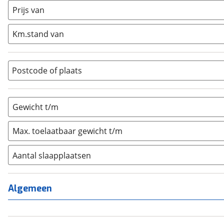
Half-integraal
(
0
)
Prijs van
Integraal
(
0
)
Km.stand van
Opzetunit
(
0
)
Overig
(
0
)
Vouwwagen
(
0
)
Postcode of plaats
Gewicht t/m
Max. toelaatbaar gewicht t/m
Aantal slaapplaatsen
1
(
9
)
2
(
164
)
Algemeen
3
(
242
)
4
(
543
)