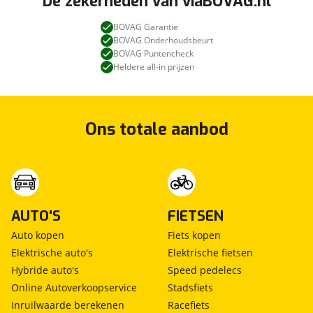
De zekerheden van viaBOVAG.nl
BOVAG Garantie
BOVAG Onderhoudsbeurt
BOVAG Puntencheck
Heldere all-in prijzen
Ons totale aanbod
AUTO'S
FIETSEN
Auto kopen
Fiets kopen
Elektrische auto's
Elektrische fietsen
Hybride auto's
Speed pedelecs
Online Autoverkoopservice
Stadsfiets
Inruilwaarde berekenen
Racefiets