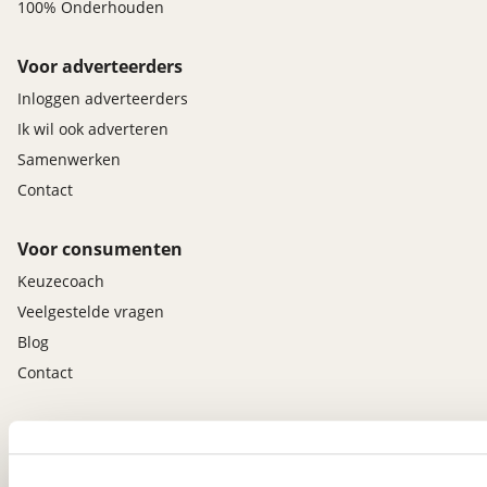
100% Onderhouden
Voor adverteerders
Inloggen adverteerders
Ik wil ook adverteren
Samenwerken
Contact
Voor consumenten
Keuzecoach
Veelgestelde vragen
Blog
Contact
viaBOVAG.nl app
Altijd het meest recente aanbod bij de hand.