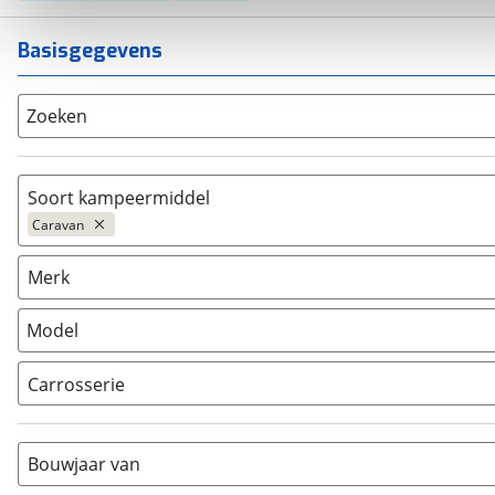
Basisgegevens
Zoeken
Soort kampeermiddel
Caravan
Caravan
(
1175
)
Merk
Camper
(
7
)
Vouwwagen
(
23
)
Model
Carrosserie
Alkoof
(
0
)
Busmodel
(
0
)
Bouwjaar van
Caravan
(
1175
)