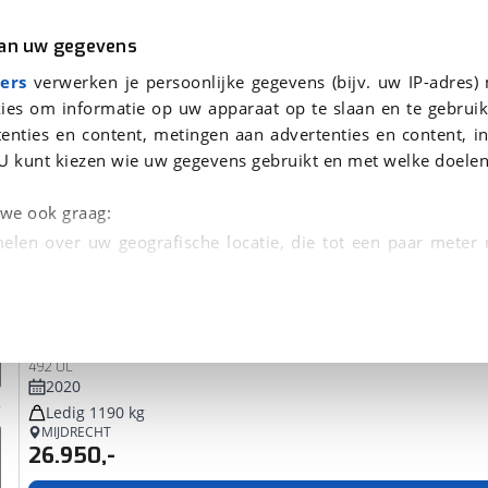
r
Kampeer
van uw gegevens
ers
verwerken je persoonlijke gegevens (bijv. uw IP-adres)
ies om informatie op uw apparaat op te slaan en te gebruik
enties en content, metingen aan advertenties en content, in
 voor je gevonden
U kunt kiezen wie uw gegevens gebruikt en met welke doelen
dsbeurt en Puntencheck
n we ook graag:
elen over uw geografische locatie, die tot een paar meter
entificeren door het actief te scannen op specifieke
Adria
Adora
 persoonlijke gegevens worden verwerkt en stel uw voo
492 UL
unt uw toestemming op elk moment wijzigen of in
2020
Ledig 1190 kg
MIJDRECHT
26.950,-
kbare technieken zorgen we voor een betere en meer persoon
en ervoor dat de website goed werkt. Ook gebruiken we anal