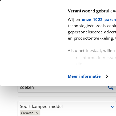
Auto
Fiets
Moto
Verantwoord gebruik 
Wij en
onze 1022 partn
<
Terug
|
Home
>
Kampeer
>
Kampeervoertuigen
>
Caravan
technologieën zoals cook
gepersonaliseerde advert
We hebben 927 kampeervoertuigen
en productontwikkeling. 
Alle occasions inclusief BOVAG Garantie, Onderhou
Als u het toestaat, wille
Informatie verzam
zijn
Uw apparaat id
Basisgegevens
Meer informatie
(fingerprinting)
Lees meer over hoe uw
Zoeken
detailgedeelte
in. U k
Cookieverklaring.
Soort kampeermiddel
Met cookies en vergelij
Caravan
Functionele cookies zorg