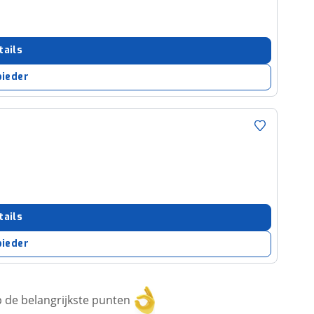
tails
bieder
tails
bieder
 de belangrijkste punten