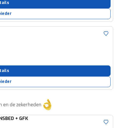
tails
bieder
tails
bieder
ken en de zekerheden
ANSBED + GFK