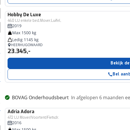
Hobby
De Luxe
460 LU enkele bed,Mover,Luifel,
2019
Max 1500 kg
Ledig 1145 kg
HEERHUGOWAARD
23.345,-
Bekijk de
Bel aan
BOVAG Onderhoudsbeurt
In afgelopen 6 maanden 
Adria
Adora
472 LU Mover/Voortent/Fietsdr.
2016
Max 1500 kg