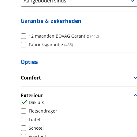
Aangeboden sinds
Garantie & zekerheden
12 maanden BOVAG Garantie
(
442
)
Fabrieksgarantie
(
485
)
Opties
Comfort
Douche
Televisie
Exterieur
Verwarmde leefruimte
Dakluik
Wasruimte met toilet
Fietsendrager
Luifel
Schotel
Voortent