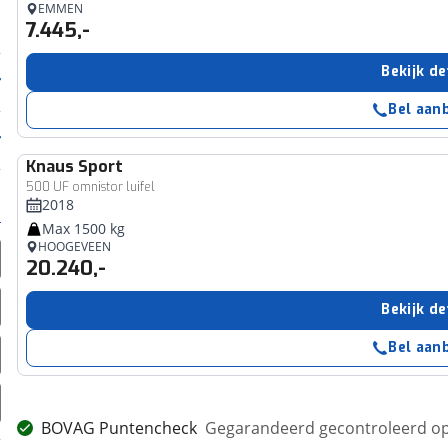
EMMEN
7.445,-
Bekijk de
Bel aan
Knaus
Sport
500 UF omnistor luifel
2018
Max 1500 kg
HOOGEVEEN
20.240,-
Bekijk de
Bel aan
BOVAG Puntencheck
Gegarandeerd gecontroleerd op