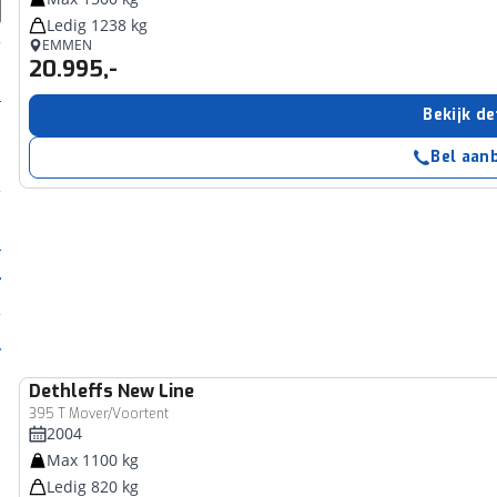
Ledig 1238 kg
EMMEN
20.995,-
Bekijk de
Bel aan
Dethleffs
New Line
395 T Mover/Voortent
2004
Max 1100 kg
Ledig 820 kg