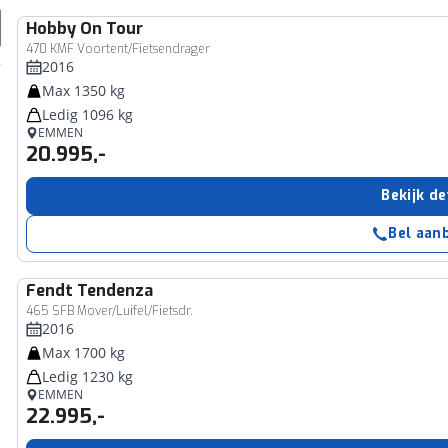
Hobby
On Tour
470 KMF Voortent/Fietsendrager
2016
Max 1350 kg
Ledig 1096 kg
EMMEN
20.995,-
Bekijk de
Bel aan
Fendt
Tendenza
465 SFB Mover/Luifel/Fietsdr.
2016
Max 1700 kg
Ledig 1230 kg
EMMEN
22.995,-