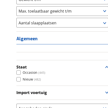
Max. toelaatbaar gewicht t/m
Aantal slaapplaatsen
1
(
1
)
2
(
65
)
Algemeen
3
(
154
)
4
(
600
)
5
(
26
)
6+
(
44
)
Staat
Occasion
(
445
)
Nieuw
(
482
)
Import voertuig
Nee
(
11
)