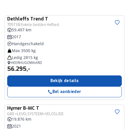
Dethleffs
Trend T
7057 EB Enkele bedden Hefbed
59.497 km
2017
Handgeschakeld
Max 3500 kg
Ledig 2815 kg
HEERHUGOWAARD
56.295,-
Bekijk details
Bel aanbieder
Hymer
B-MC T
680 +LEVELSYSTEEM+VELOSLIDE
19.876 km
2021