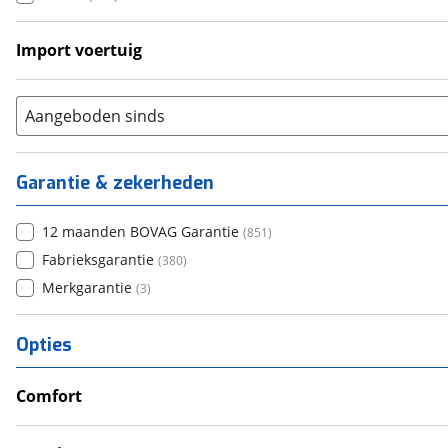
Import voertuig
Ja
(
58
)
Nee
(
52
)
Aangeboden sinds
Garantie & zekerheden
12 maanden BOVAG Garantie
(
851
)
Fabrieksgarantie
(
380
)
Merkgarantie
(
3
)
Opties
Comfort
Airco
Douche