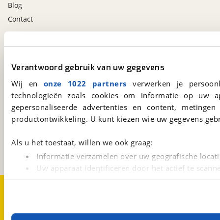
Blog
Contact
viaBOVAG.nl app
Altijd het meest recente aanbod bij de hand.
Verantwoord gebruik van uw gegevens
Download 'm nu.
Wij en
onze 1022 partners
verwerken je persoonl
technologieën zoals cookies om informatie op uw a
gepersonaliseerde advertenties en content, metingen
viaBOVAG.nl
productontwikkeling. U kunt kiezen wie uw gegevens gebr
Kosterijland
15
3981 AJ
Bunnik
Als u het toestaat, willen we ook graag:
Een initiatief van
BOVAG
Informatie verzamelen over uw geografische locati
Uw apparaat identificeren door het actief te scann
Lees meer over hoe uw persoonlijke gegevens worden ve
Over viaBOVAG.nl
Disclaimer- en Privacyverklaring
U kunt uw toestemming op elk moment wijzigen of intrekk
Cookievoorkeuren
Vacatures
Met cookies en vergelijkbare technieken zorgen we voor 