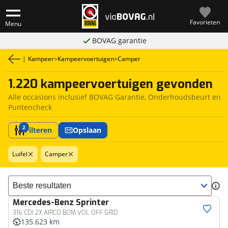
Favorieten
Menu
BOVAG garantie
|
Kampeer
>
Kampeervoertuigen
>
Camper
1.220 kampeervoertuigen gevonden
Alle occasions inclusief BOVAG Garantie, Onderhoudsbeurt en
Puntencheck
2
Filteren
Opslaan
Luifel
Camper
Sorteer resultaten
Mercedes-Benz
Sprinter
316 CDI 2X AIRCO BOM VOL OFF GRID
135.623 km