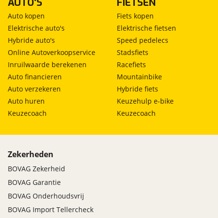
AUTO'S
FIETSEN
Auto kopen
Fiets kopen
Elektrische auto's
Elektrische fietsen
Hybride auto's
Speed pedelecs
Online Autoverkoopservice
Stadsfiets
Inruilwaarde berekenen
Racefiets
Auto financieren
Mountainbike
Auto verzekeren
Hybride fiets
Auto huren
Keuzehulp e-bike
Keuzecoach
Keuzecoach
Zekerheden
BOVAG Zekerheid
BOVAG Garantie
BOVAG Onderhoudsvrij
BOVAG Import Tellercheck