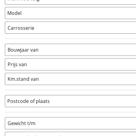
Model
Carrosserie
Alkoof
(
24
)
Busmodel
(
288
)
Bouwjaar van
Caravan
(
0
)
Half-integraal
(
617
)
Prijs van
Integraal
(
143
)
Km.stand van
Opzetunit
(
0
)
Overig
(
119
)
Vouwwagen
(
0
)
Postcode of plaats
Gewicht t/m