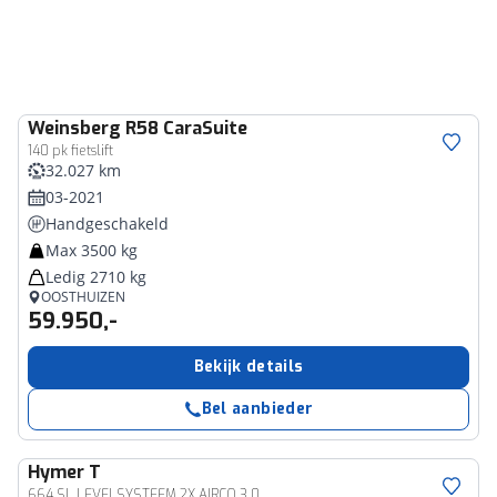
Weinsberg
R58 CaraSuite
140 pk fietslift
32.027 km
03-2021
Handgeschakeld
Max 3500 kg
Ledig 2710 kg
OOSTHUIZEN
59.950,-
Bekijk details
Bel aanbieder
Hymer
T
664 SL LEVELSYSTEEM 2X AIRCO 3.0