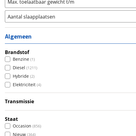
Max. toelaatbaar gewicht t/m
Aantal slaapplaatsen
1
(
12
)
2
(
399
)
Algemeen
3
(
220
)
4
Brandstof
(
391
)
Benzine
(
1
)
5
(
46
)
Diesel
(
1211
)
6+
(
27
)
Hybride
(
2
)
Elektriciteit
(
4
)
Transmissie
Handgeschakeld
(
522
)
Automatisch
(
688
)
Staat
Occasion
(
856
)
Nieuw
(
364
)