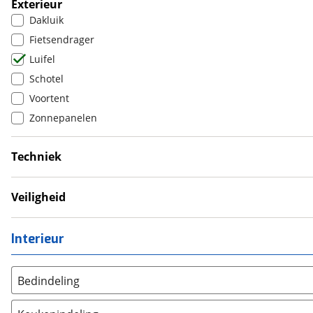
Exterieur
Televisie
Dakluik
Verwarmde leefruimte
Fietsendrager
Wasruimte met toilet
Luifel
Schotel
Voortent
Zonnepanelen
Techniek
Omvormer
Schoonwatertank
Veiligheid
Gaslekdetector
Koolmonoxidemelder
Interieur
Rookmelder
Bedindeling
Twee aparte bedden
(
604
)