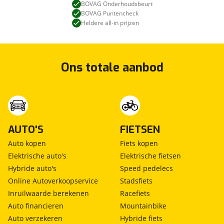
BOVAG Onderhoudsbeurt
BOVAG Puntencheck
Heldere all-in prijzen
Ons totale aanbod
AUTO'S
FIETSEN
Auto kopen
Fiets kopen
Elektrische auto's
Elektrische fietsen
Hybride auto's
Speed pedelecs
Online Autoverkoopservice
Stadsfiets
Inruilwaarde berekenen
Racefiets
Auto financieren
Mountainbike
Auto verzekeren
Hybride fiets