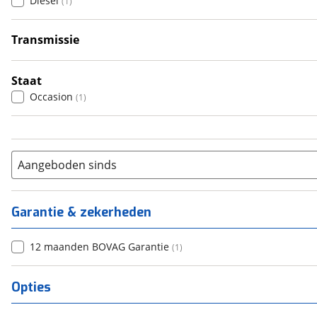
Diesel
(
1
)
5
(
0
)
6+
(
0
)
Transmissie
Handgeschakeld
(
1
)
Staat
Occasion
(
1
)
Aangeboden sinds
Garantie & zekerheden
12 maanden BOVAG Garantie
(
1
)
Opties