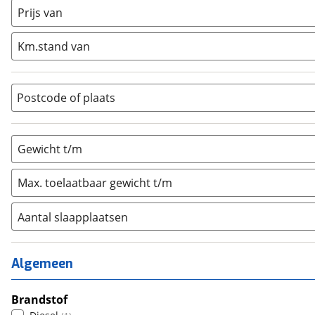
Half-integraal
(
0
)
Prijs van
Integraal
(
0
)
Km.stand van
Opzetunit
(
0
)
Overig
(
0
)
Vouwwagen
(
0
)
Postcode of plaats
Gewicht t/m
Max. toelaatbaar gewicht t/m
Aantal slaapplaatsen
1
(
0
)
2
(
1
)
Algemeen
3
(
0
)
4
Brandstof
(
0
)