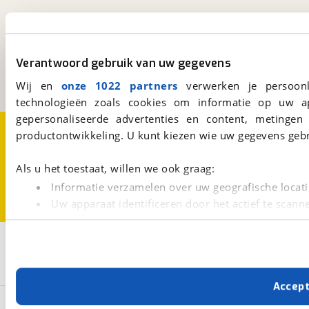
viaBOVAG.nl
Kosterijland
15
3981 AJ
Bunnik
Verantwoord gebruik van uw gegevens
Een initiatief van
BOVAG
Wij en
onze 1022 partners
verwerken je persoonl
technologieën zoals cookies om informatie op uw a
gepersonaliseerde advertenties en content, metingen
Over viaBOVAG.nl
Disclaimer- en Privacyverklaring
productontwikkeling. U kunt kiezen wie uw gegevens gebr
Cookievoorkeuren
Vacatures
Als u het toestaat, willen we ook graag:
Informatie verzamelen over uw geografische locati
Uw apparaat identificeren door het actief te scann
Lees meer over hoe uw persoonlijke gegevens worden ve
U kunt uw toestemming op elk moment wijzigen of intrekk
2
Opslaan
Gewicht t/m 500 kg
Camper
Met cookies en vergelijkbare technieken zorgen we voor 
Accep
cookies zorgen ervoor dat de website goed werkt. Ook g
Basisgegevens
verbeteren. We tonen je graag relevante advertenties e