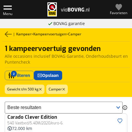
Favorieten
Menu
BOVAG garantie
|
Kampeer
>
Kampeervoertuigen
>
Camper
1 kampeervoertuig gevonden
Alle occasions inclusief BOVAG Garantie, Onderhoudsbeurt en
Puntencheck
2
Filteren
Opslaan
Gewicht t/m 500 kg
Camper
Sorteer resultaten
Carado
Clever Edition
540 Vastbed/5.40M/2020/euro-6
72.000 km