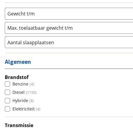
Gewicht t/m
Max. toelaatbaar gewicht t/m
Aantal slaapplaatsen
1
(
33
)
2
(
321
)
Algemeen
3
(
189
)
4
Brandstof
(
342
)
Benzine
(
4
)
5
(
45
)
Diesel
(
1150
)
6+
(
26
)
Hybride
(
8
)
Elektriciteit
(
4
)
Transmissie
Handgeschakeld
(
535
)