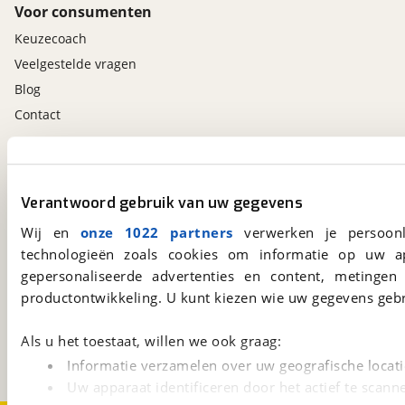
Voor consumenten
Keuzecoach
Veelgestelde vragen
Blog
Contact
viaBOVAG.nl app
Altijd het meest recente aanbod bij de hand.
Verantwoord gebruik van uw gegevens
Download 'm nu.
Wij en
onze 1022 partners
verwerken je persoonl
technologieën zoals cookies om informatie op uw a
gepersonaliseerde advertenties en content, metingen
viaBOVAG.nl
productontwikkeling. U kunt kiezen wie uw gegevens gebr
Kosterijland
15
3981 AJ
Bunnik
Als u het toestaat, willen we ook graag:
Een initiatief van
BOVAG
Informatie verzamelen over uw geografische locati
Uw apparaat identificeren door het actief te scann