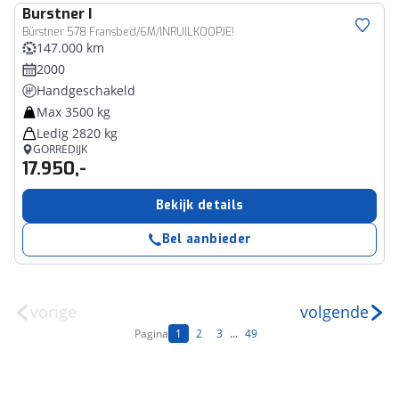
Burstner
I
Bürstner 578 Fransbed/6M/INRUILKOOPJE!
147.000 km
2000
Handgeschakeld
Max 3500 kg
Ledig 2820 kg
GORREDIJK
17.950,-
Bekijk details
Bel aanbieder
vorige
volgende
Pagina
1
2
3
...
49