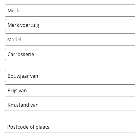
Caravan
(
1192
)
Merk
Camper
(
1168
)
Vouwwagen
(
23
)
Merk voertuig
Model
Carrosserie
Alkoof
(
36
)
Busmodel
(
298
)
Bouwjaar van
Caravan
(
0
)
Half-integraal
(
525
)
Prijs van
Integraal
(
141
)
Km.stand van
Opzetunit
(
0
)
Overig
(
116
)
Vouwwagen
(
0
)
Postcode of plaats