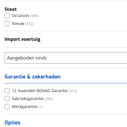
Automatisch
(
619
)
Staat
Occasion
(
906
)
Nieuw
(
262
)
Import voertuig
Ja
(
103
)
Nee
(
83
)
Aangeboden sinds
Garantie & zekerheden
12 maanden BOVAG Garantie
(
912
)
Fabrieksgarantie
(
266
)
Merkgarantie
(
1
)
Opties