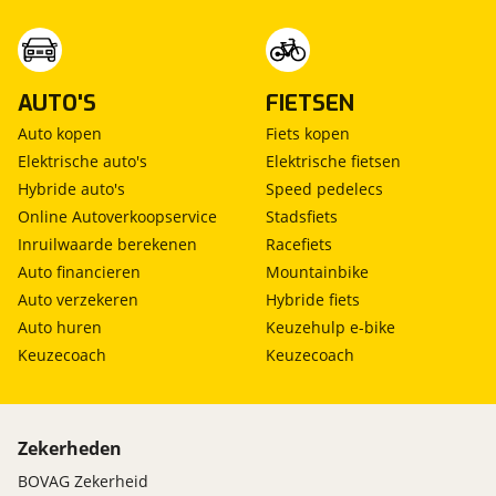
AUTO'S
FIETSEN
Auto kopen
Fiets kopen
Elektrische auto's
Elektrische fietsen
Hybride auto's
Speed pedelecs
Online Autoverkoopservice
Stadsfiets
Inruilwaarde berekenen
Racefiets
Auto financieren
Mountainbike
Auto verzekeren
Hybride fiets
Auto huren
Keuzehulp e-bike
Keuzecoach
Keuzecoach
Zekerheden
BOVAG Zekerheid