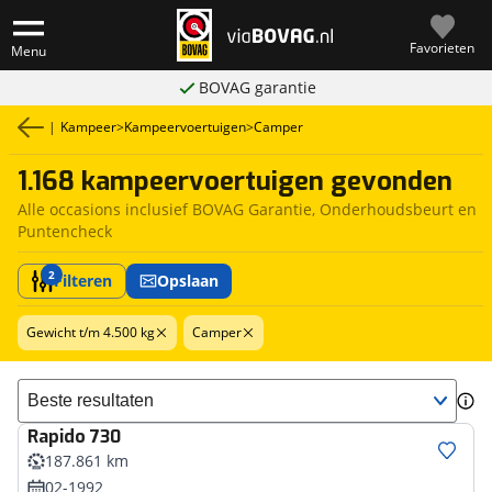
Favorieten
Menu
BOVAG garantie
|
Kampeer
>
Kampeervoertuigen
>
Camper
1.168 kampeervoertuigen gevonden
Alle occasions inclusief BOVAG Garantie, Onderhoudsbeurt en
Puntencheck
2
Filteren
Opslaan
Gewicht t/m 4.500 kg
Camper
Sorteer resultaten
Rapido
730
187.861 km
02-1992