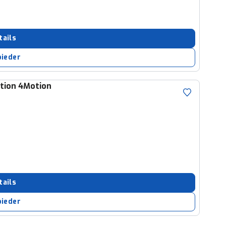
tails
bieder
ition 4Motion
tails
bieder