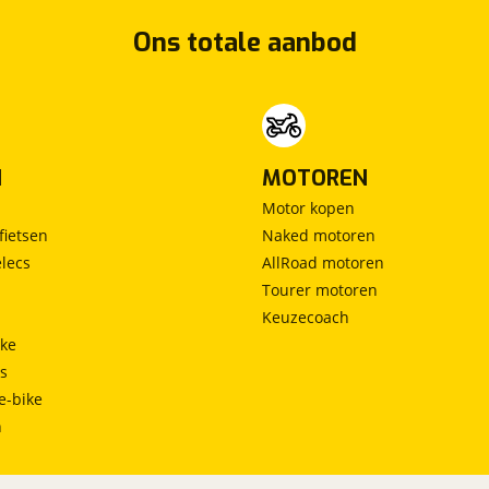
Ons totale aanbod
N
MOTOREN
Motor kopen
fietsen
Naked motoren
lecs
AllRoad motoren
Tourer motoren
Keuzecoach
ke
ts
e-bike
h