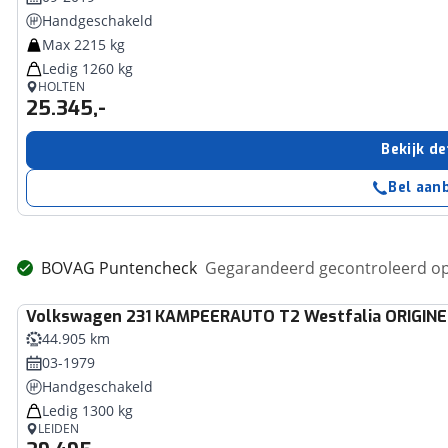
Handgeschakeld
Max 2215 kg
Ledig 1260 kg
HOLTEN
25.345,-
Bekijk de
Bel aan
BOVAG Puntencheck
Gegarandeerd gecontroleerd op
Volkswagen
231 KAMPEERAUTO T2 Westfalia ORIGINEEL
44.905 km
03-1979
Handgeschakeld
Ledig 1300 kg
LEIDEN