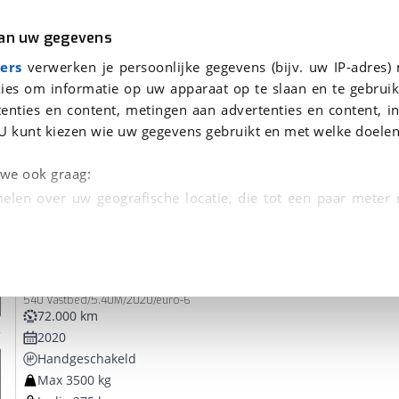
r
Kampeer
van uw gegevens
ers
verwerken je persoonlijke gegevens (bijv. uw IP-adres)
ies om informatie op uw apparaat op te slaan en te gebruik
enties en content, metingen aan advertenties en content, in
oor je gevonden
U kunt kiezen wie uw gegevens gebruikt en met welke doelen
dsbeurt en Puntencheck
n we ook graag:
elen over uw geografische locatie, die tot een paar meter
entificeren door het actief te scannen op specifieke
Carado
Clever Edition
 persoonlijke gegevens worden verwerkt en stel uw voo
540 Vastbed/5.40M/2020/euro-6
unt uw toestemming op elk moment wijzigen of in
72.000 km
2020
Handgeschakeld
kbare technieken zorgen we voor een betere en meer persoon
Max 3500 kg
en ervoor dat de website goed werkt. Ook gebruiken we anal