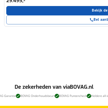
29.495,-
Bekijk de
Bel aan
De zekerheden van viaBOVAG.nl
G Garantie
BOVAG Onderhoudsbeurt
BOVAG Puntencheck
Heldere all-i