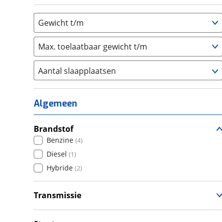
Gewicht t/m
Max. toelaatbaar gewicht t/m
Aantal slaapplaatsen
1
(
3
)
2
(
1
)
Algemeen
3
(
0
)
4
Brandstof
(
0
)
Benzine
(
4
)
5
(
0
)
Diesel
(
1
)
6+
(
0
)
Hybride
(
2
)
Transmissie
Handgeschakeld
(
5
)
Automatisch
(
2
)