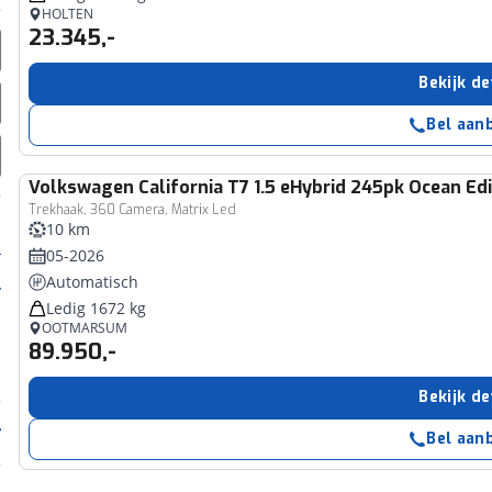
HOLTEN
23.345,-
Bekijk de
Bel aan
Volkswagen
California T7 1.5 eHybrid 245pk Ocean Ed
Trekhaak, 360 Camera, Matrix Led
10 km
05-2026
Automatisch
Ledig 1672 kg
OOTMARSUM
89.950,-
Bekijk de
Bel aan