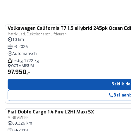
Volkswagen
California T7 1.5 eHybrid 245pk Ocean Ed
Matrix Led, Elektrische schuifdeuren
10 km
03-2026
Automatisch
Ledig 1722 kg
OOTMARSUM
97.950,-
Bekijk de
Bel aan
Fiat
Doblò Cargo 1.4 Fire L2H1 Maxi SX
MINICAMPER
89.326 km
09-2019