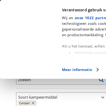
Auto
Fiets
Moto
Verantwoord gebruik 
Wij en
onze 1022 partn
<
Terug
|
Home
>
Kampeer
>
Kampeervoertuigen
>
Camper
technologieën zoals cook
gepersonaliseerde advert
We hebben 7 kampeervoertuigen v
en productontwikkeling. 
Alle occasions inclusief BOVAG Garantie, Onderhou
Als u het toestaat, wille
Informatie verzam
zijn
Uw apparaat id
Basisgegevens
Meer informatie
(fingerprinting)
Lees meer over hoe uw
Zoeken
detailgedeelte
in. U k
Cookieverklaring.
Soort kampeermiddel
Met cookies en vergelij
Camper
Functionele cookies zorg