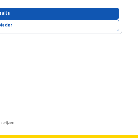
tails
bieder
n prijzen