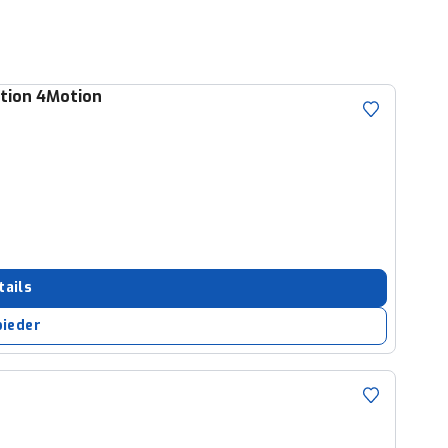
ition 4Motion
tails
bieder