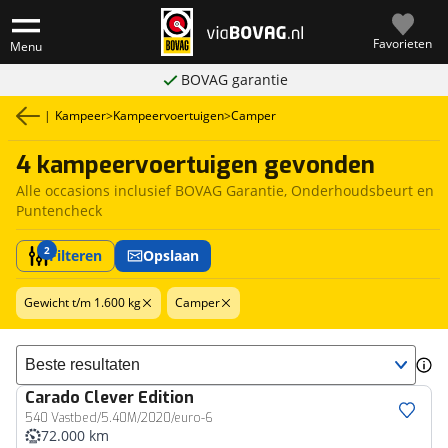
Favorieten
Menu
BOVAG garantie
|
Kampeer
>
Kampeervoertuigen
>
Camper
4 kampeervoertuigen gevonden
Alle occasions inclusief BOVAG Garantie, Onderhoudsbeurt en
Puntencheck
2
Filteren
Opslaan
Gewicht t/m 1.600 kg
Camper
Sorteer resultaten
Carado
Clever Edition
540 Vastbed/5.40M/2020/euro-6
72.000 km