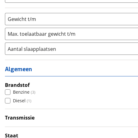
Gewicht t/m
Max. toelaatbaar gewicht t/m
Aantal slaapplaatsen
1
(
2
)
2
(
1
)
Algemeen
3
(
0
)
4
Brandstof
(
0
)
Benzine
(
3
)
5
(
0
)
Diesel
(
1
)
6+
(
0
)
Transmissie
Handgeschakeld
(
4
)
Staat