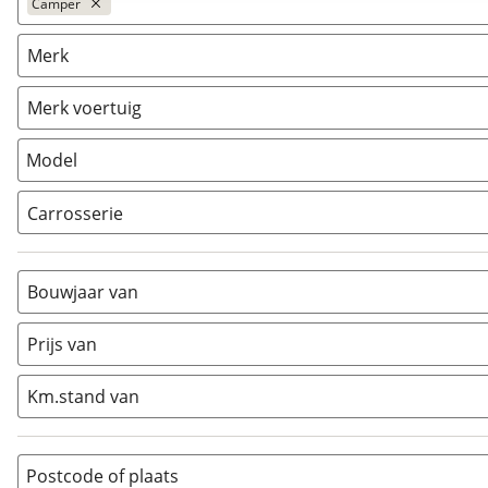
Camper
Caravan
(
1168
)
Merk
Camper
(
4
)
Vouwwagen
(
23
)
Merk voertuig
Model
Carrosserie
Alkoof
(
0
)
Busmodel
(
1
)
Bouwjaar van
Caravan
(
0
)
Half-integraal
(
0
)
Prijs van
Integraal
(
0
)
Km.stand van
Opzetunit
(
0
)
Overig
(
0
)
Vouwwagen
(
0
)
Postcode of plaats