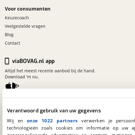
Voor consumenten
Keuzecoach
Veelgestelde vragen
Blog
Contact
viaBOVAG.nl app
Altijd het meest recente aanbod bij de hand.
Download 'm nu.
viaBOVAG.nl
Kosterijland
15
Verantwoord gebruik van uw gegevens
3981 AJ
Bunnik
Wij en
onze 1022 partners
verwerken je persoonl
Een initiatief van
BOVAG
technologieën zoals cookies om informatie op uw a