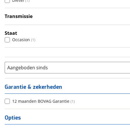
Diesel
(
1
)
5
(
0
)
6+
(
0
)
Transmissie
Handgeschakeld
(
1
)
Staat
Occasion
(
1
)
Aangeboden sinds
Garantie & zekerheden
12 maanden BOVAG Garantie
(
1
)
Opties