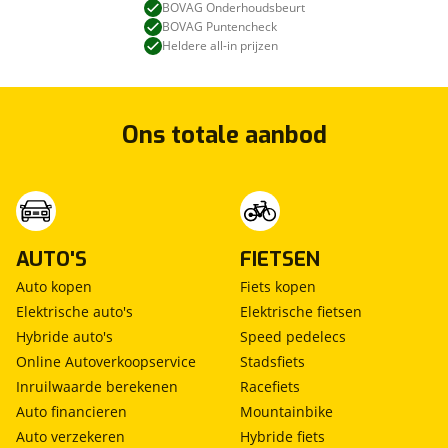
BOVAG Onderhoudsbeurt
BOVAG Puntencheck
Heldere all-in prijzen
Ons totale aanbod
AUTO'S
FIETSEN
Auto kopen
Fiets kopen
Elektrische auto's
Elektrische fietsen
Hybride auto's
Speed pedelecs
Online Autoverkoopservice
Stadsfiets
Inruilwaarde berekenen
Racefiets
Auto financieren
Mountainbike
Auto verzekeren
Hybride fiets