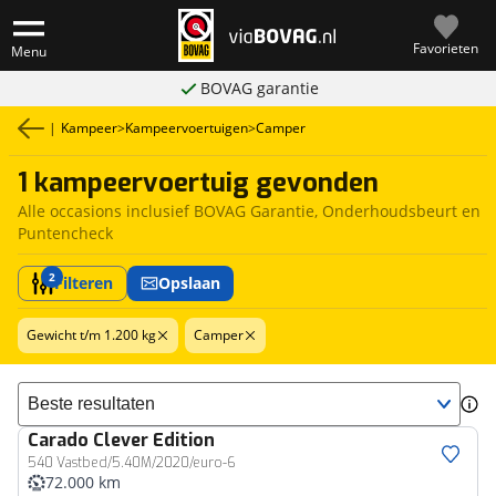
Favorieten
Menu
BOVAG garantie
|
Kampeer
>
Kampeervoertuigen
>
Camper
1 kampeervoertuig gevonden
Alle occasions inclusief BOVAG Garantie, Onderhoudsbeurt en
Puntencheck
2
Filteren
Opslaan
Gewicht t/m 1.200 kg
Camper
Sorteer resultaten
Carado
Clever Edition
540 Vastbed/5.40M/2020/euro-6
72.000 km