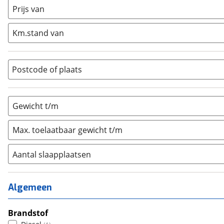
Half-integraal
(
0
)
Prijs van
Integraal
(
0
)
Km.stand van
Opzetunit
(
0
)
Overig
(
0
)
Vouwwagen
(
0
)
Postcode of plaats
Gewicht t/m
Max. toelaatbaar gewicht t/m
Aantal slaapplaatsen
1
(
0
)
2
(
1
)
Algemeen
3
(
0
)
4
Brandstof
(
0
)