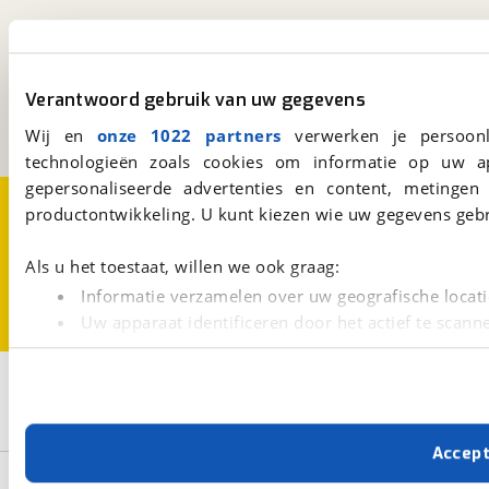
viaBOVAG.nl
Kosterijland
15
3981 AJ
Bunnik
Verantwoord gebruik van uw gegevens
Een initiatief van
BOVAG
Wij en
onze 1022 partners
verwerken je persoonl
technologieën zoals cookies om informatie op uw a
gepersonaliseerde advertenties en content, metingen
Over viaBOVAG.nl
Disclaimer- en Privacyverklaring
productontwikkeling. U kunt kiezen wie uw gegevens gebr
Cookievoorkeuren
Vacatures
Als u het toestaat, willen we ook graag:
Informatie verzamelen over uw geografische locati
Uw apparaat identificeren door het actief te scann
Lees meer over hoe uw persoonlijke gegevens worden ve
U kunt uw toestemming op elk moment wijzigen of intrekk
2
Opslaan
Gewicht t/m 1.200 kg
Camper
Met cookies en vergelijkbare technieken zorgen we voor 
Accep
cookies zorgen ervoor dat de website goed werkt. Ook g
Basisgegevens
verbeteren. We tonen je graag relevante advertenties e