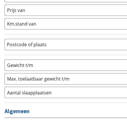
Caravan
(
0
)
Half-integraal
(
0
)
Prijs van
Integraal
(
0
)
Km.stand van
Opzetunit
(
0
)
Overig
(
0
)
Vouwwagen
(
0
)
Postcode of plaats
Gewicht t/m
Max. toelaatbaar gewicht t/m
Aantal slaapplaatsen
1
(
0
)
2
(
0
)
Algemeen
3
(
0
)
4
(
0
)