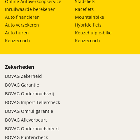
Online Autoverkoopservice
Stadsfiets
Inruilwaarde berekenen
Racefiets
Auto financieren
Mountainbike
Auto verzekeren
Hybride fiets
Auto huren
Keuzehulp e-bike
Keuzecoach
Keuzecoach
Zekerheden
BOVAG Zekerheid
BOVAG Garantie
BOVAG Onderhoudsvrij
BOVAG Import Tellercheck
BOVAG Omruilgarantie
BOVAG Afleverbeurt
BOVAG Onderhoudsbeurt
BOVAG Puntencheck