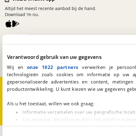
Altijd het meest recente aanbod bij de hand.
Download 'm nu.
viaBOVAG.nl
Kosterijland
15
3981 AJ
Bunnik
Verantwoord gebruik van uw gegevens
Een initiatief van
BOVAG
Wij en
onze 1022 partners
verwerken je persoonl
technologieën zoals cookies om informatie op uw a
gepersonaliseerde advertenties en content, metingen
Over viaBOVAG.nl
Disclaimer- en Privacyverklaring
productontwikkeling. U kunt kiezen wie uw gegevens gebr
Cookievoorkeuren
Vacatures
Als u het toestaat, willen we ook graag:
Informatie verzamelen over uw geografische locati
Uw apparaat identificeren door het actief te scann
Lees meer over hoe uw persoonlijke gegevens worden ve
1
U kunt uw toestemming op elk moment wijzigen of intrekk
Opslaan