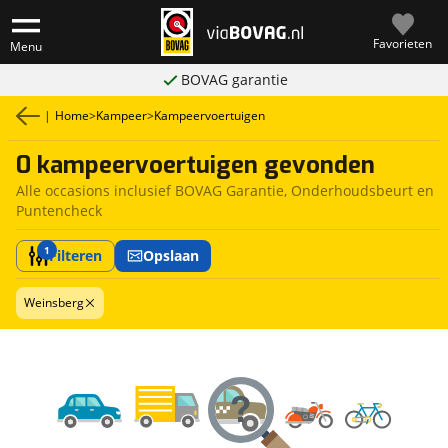
Favorieten
Menu
BOVAG garantie
|
Home
>
Kampeer
>
Kampeervoertuigen
0 kampeervoertuigen gevonden
Alle occasions inclusief BOVAG Garantie, Onderhoudsbeurt en
Puntencheck
1
Filteren
Opslaan
Weinsberg