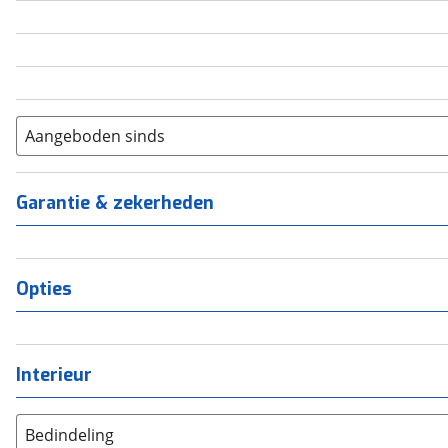
5
(
0
)
6+
(
0
)
Aangeboden sinds
Garantie & zekerheden
Opties
Interieur
Bedindeling