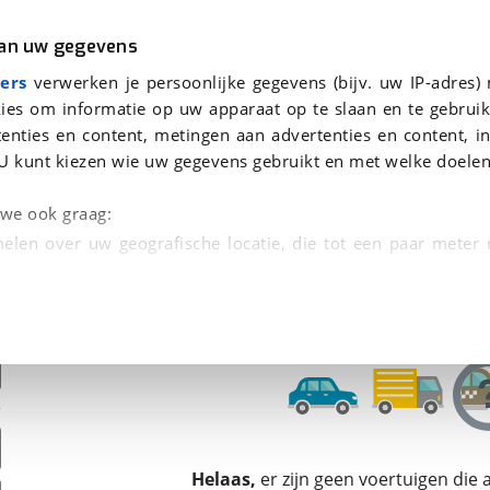
r
Kampeer
van uw gegevens
ers
verwerken je persoonlijke gegevens (bijv. uw IP-adres)
ies om informatie op uw apparaat op te slaan en te gebruik
enties en content, metingen aan advertenties en content, in
oor je gevonden
U kunt kiezen wie uw gegevens gebruikt en met welke doelen
dsbeurt en Puntencheck
n we ook graag:
elen over uw geografische locatie, die tot een paar meter
entificeren door het actief te scannen op specifieke
 persoonlijke gegevens worden verwerkt en stel uw voo
unt uw toestemming op elk moment wijzigen of in
kbare technieken zorgen we voor een betere en meer persoon
Helaas,
er zijn geen voertuigen die
en ervoor dat de website goed werkt. Ook gebruiken we anal