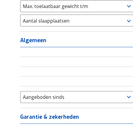
Max. toelaatbaar gewicht t/m
Aantal slaapplaatsen
1
(
0
)
2
(
0
)
Algemeen
3
(
0
)
4
(
0
)
5
(
0
)
6+
(
0
)
Aangeboden sinds
Garantie & zekerheden