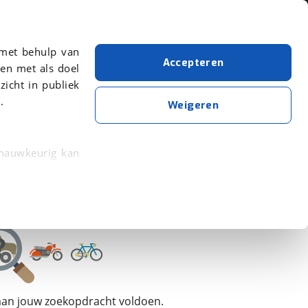
Over viaBOVAG.nl
 met behulp van
Accepteren
en met als doel
zicht in publiek
.
Volkswagen
Weigeren
Wis alle filters
Zoekopdracht opslaan
 nauwkeurig kan
 eigenschappen
rkeuren in het
trekken in de
lijke ervaring.
 aan jouw zoekopdracht voldoen.
ytische cookies