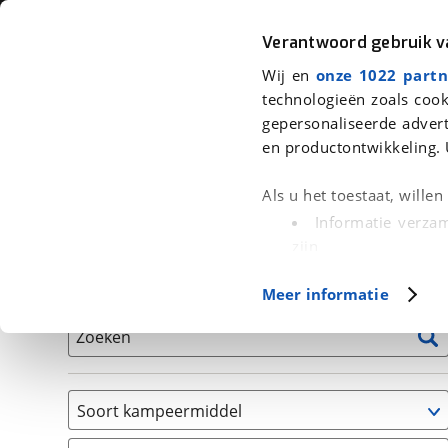
Auto
Fiets
Moto
Verantwoord gebruik 
Wij en
onze 1022 partn
<
Terug
|
Home
>
Kampeer
>
Kampeervoertuigen
technologieën zoals cook
gepersonaliseerde advert
We hebben 0 kampeervoertuigen v
en productontwikkeling. 
Alle occasions inclusief BOVAG Garantie, Onderhou
Als u het toestaat, wille
Informatie verzam
zijn
Uw apparaat id
Basisgegevens
Meer informatie
(fingerprinting)
Lees meer over hoe uw
Zoeken
detailgedeelte
in. U k
Cookieverklaring.
Soort kampeermiddel
Met cookies en vergelij
Caravan
Functionele cookies zorg
(
0
)