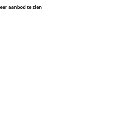
ruiken daarvoor
meer aanbod te zien
eme basis. Meer
lleen functionele
passen via de