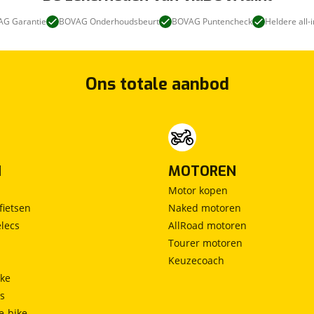
G Garantie
BOVAG Onderhoudsbeurt
BOVAG Puntencheck
Heldere all-i
Ons totale aanbod
N
MOTOREN
Motor kopen
fietsen
Naked motoren
lecs
AllRoad motoren
Tourer motoren
Keuzecoach
ke
ts
e-bike