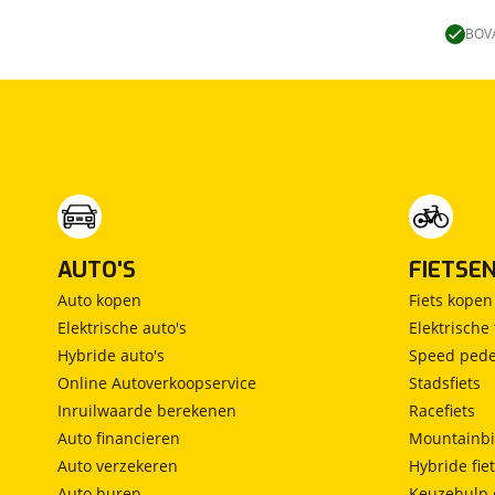
Lengtebed
(
0
)
Ronde zit
(
0
)
BOVA
Slaapbank
(
0
)
Standaardzit
(
0
)
Vast bed
(
0
)
Treinzit
(
0
)
Vrijstaand bed
(
0
)
Middendinette
(
0
)
AUTO'S
FIETSE
Auto kopen
Fiets kopen
Elektrische auto's
Elektrische 
Hybride auto's
Speed pede
Online Autoverkoopservice
Stadsfiets
Inruilwaarde berekenen
Racefiets
Auto financieren
Mountainbi
Auto verzekeren
Hybride fie
Auto huren
Keuzehulp 