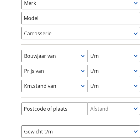
Merk
om de site continu te v
Camper
(
0
)
technologie die je gedr
Vouwwagen
(
0
)
Model
weten? Bekijk onze
disc
en beperkte analytis
Carrosserie
voorkeurenpagina
.
Alkoof
(
0
)
Busmodel
(
0
)
Bouwjaar van
t/m
Caravan
(
0
)
Half-integraal
(
0
)
Prijs van
t/m
Integraal
(
0
)
Km.stand van
t/m
Opzetunit
(
0
)
Overig
(
0
)
Vouwwagen
(
0
)
Postcode of plaats
Afstand
Gewicht t/m