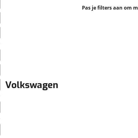
erbeteren. We tonen je graag relevante advertenties en geb
Pas je filters aan om 
ag op en buiten onze website volgt – uiteraard op anoni
laimer en privacyverklaring
. Als je weigert, plaatsen we a
che cookies. Je voorkeuren kun je later altijd aan
Volkswagen