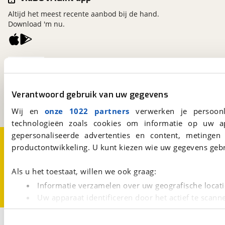
Altijd het meest recente aanbod bij de hand.
Download 'm nu.
viaBOVAG.nl
Kosterijland
15
3981 AJ
Bunnik
Verantwoord gebruik van uw gegevens
Een initiatief van
BOVAG
Wij en
onze 1022 partners
verwerken je persoonl
technologieën zoals cookies om informatie op uw a
gepersonaliseerde advertenties en content, metingen
Over viaBOVAG.nl
Disclaimer- en Privacyverklaring
productontwikkeling. U kunt kiezen wie uw gegevens gebr
Cookievoorkeuren
Vacatures
Als u het toestaat, willen we ook graag:
Informatie verzamelen over uw geografische locati
Uw apparaat identificeren door het actief te scann
Lees meer over hoe uw persoonlijke gegevens worden ve
1
U kunt uw toestemming op elk moment wijzigen of intrekk
Opslaan