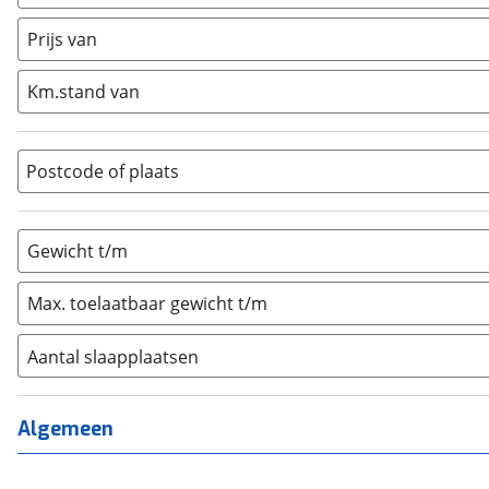
Caravan
(
0
)
Half-integraal
(
0
)
Prijs van
Integraal
(
0
)
Km.stand van
Opzetunit
(
0
)
Overig
(
0
)
Vouwwagen
(
0
)
Postcode of plaats
Gewicht t/m
Max. toelaatbaar gewicht t/m
Aantal slaapplaatsen
1
(
0
)
2
(
0
)
Algemeen
3
(
0
)
4
(
0
)