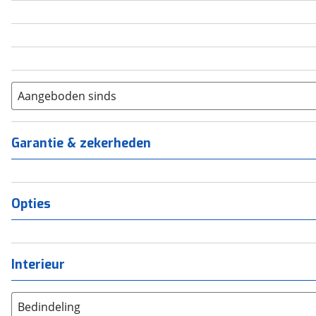
5
(
0
)
6+
(
0
)
Aangeboden sinds
Garantie & zekerheden
Opties
Interieur
Bedindeling