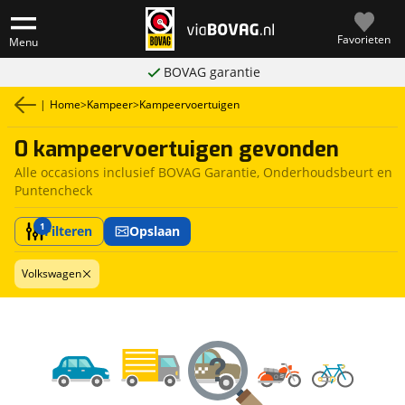
Favorieten
Menu
BOVAG garantie
|
Home
>
Kampeer
>
Kampeervoertuigen
0 kampeervoertuigen gevonden
Alle occasions inclusief BOVAG Garantie, Onderhoudsbeurt en
Puntencheck
1
Filteren
Opslaan
Volkswagen