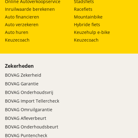
Online Autoverkoopservice
Stadsfiets
Inruilwaarde berekenen
Racefiets
Auto financieren
Mountainbike
Auto verzekeren
Hybride fiets
Auto huren
Keuzehulp e-bike
Keuzecoach
Keuzecoach
Zekerheden
BOVAG Zekerheid
BOVAG Garantie
BOVAG Onderhoudsvrij
BOVAG Import Tellercheck
BOVAG Omruilgarantie
BOVAG Afleverbeurt
BOVAG Onderhoudsbeurt
BOVAG Puntencheck