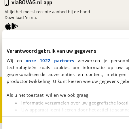
viaBOVAG.nl app
Altijd het meest recente aanbod bij de hand.
Download 'm nu.
viaBOVAG.nl
Kosterijland
15
Verantwoord gebruik van uw gegevens
3981 AJ
Bunnik
Een initiatief van
Wij en
onze 1022 partners
verwerken je persoonl
BOVAG
technologieën zoals cookies om informatie op uw a
gepersonaliseerde advertenties en content, metingen
productontwikkeling. U kunt kiezen wie uw gegevens gebr
Over viaBOVAG.nl
Disclaimer- en Privacyverklaring
Cookievoorkeuren
Vacatures
Als u het toestaat, willen we ook graag:
Informatie verzamelen over uw geografische locati
Uw apparaat identificeren door het actief te scann
Lees meer over hoe uw persoonlijke gegevens worden ve
U kunt uw toestemming op elk moment wijzigen of intrekk