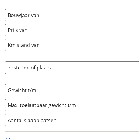
Alkoof
(
0
)
Busmodel
(
1
)
Bouwjaar van
Caravan
(
0
)
Half-integraal
(
0
)
Prijs van
Integraal
(
0
)
Km.stand van
Opzetunit
(
0
)
Overig
(
0
)
Vouwwagen
(
0
)
Postcode of plaats
Gewicht t/m
Max. toelaatbaar gewicht t/m
Aantal slaapplaatsen
1
(
0
)
2
(
0
)