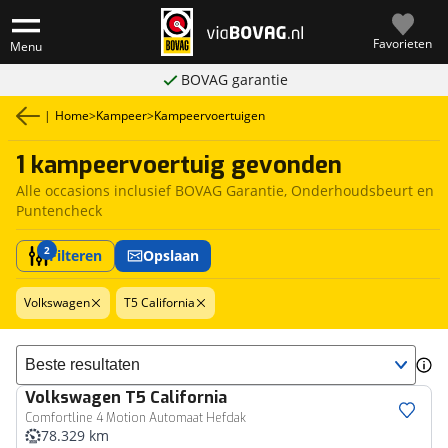
Favorieten
Menu
BOVAG garantie
|
Home
>
Kampeer
>
Kampeervoertuigen
1 kampeervoertuig gevonden
Alle occasions inclusief BOVAG Garantie, Onderhoudsbeurt en
Puntencheck
2
Filteren
Opslaan
Volkswagen
T5 California
Sorteer resultaten
Volkswagen
T5 California
Comfortline 4 Motion Automaat Hefdak
78.329 km