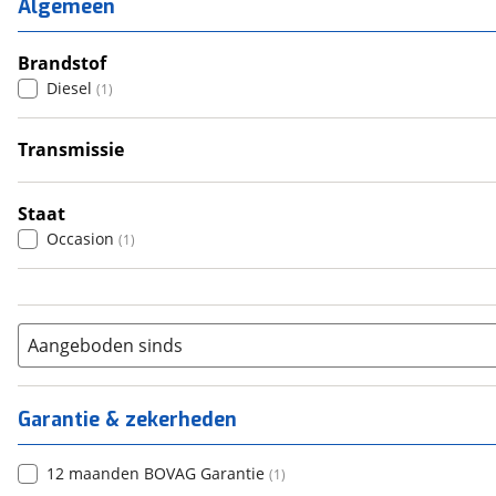
Algemeen
3
(
0
)
4
Brandstof
(
1
)
Diesel
(
1
)
5
(
0
)
6+
(
0
)
Transmissie
Automatisch
(
1
)
Staat
Occasion
(
1
)
Aangeboden sinds
Garantie & zekerheden
12 maanden BOVAG Garantie
(
1
)