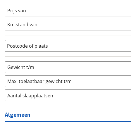
Caravan
(
0
)
Half-integraal
(
0
)
Prijs van
Integraal
(
0
)
Km.stand van
Opzetunit
(
0
)
Overig
(
0
)
Vouwwagen
(
0
)
Postcode of plaats
Gewicht t/m
Max. toelaatbaar gewicht t/m
Aantal slaapplaatsen
1
(
0
)
2
(
0
)
Algemeen
3
(
0
)
4
(
0
)