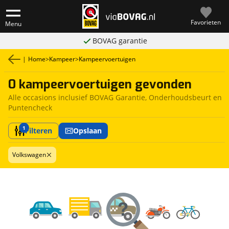
Favorieten
Menu
BOVAG garantie
|
Home
>
Kampeer
>
Kampeervoertuigen
0 kampeervoertuigen gevonden
Alle occasions inclusief BOVAG Garantie, Onderhoudsbeurt en
Puntencheck
1
Filteren
Opslaan
Volkswagen