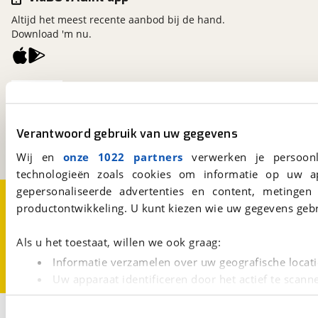
Altijd het meest recente aanbod bij de hand.
Download 'm nu.
viaBOVAG.nl
Kosterijland
15
3981 AJ
Bunnik
Verantwoord gebruik van uw gegevens
Een initiatief van
BOVAG
Wij en
onze 1022 partners
verwerken je persoonl
technologieën zoals cookies om informatie op uw a
gepersonaliseerde advertenties en content, metingen
Over viaBOVAG.nl
Disclaimer- en Privacyverklaring
productontwikkeling. U kunt kiezen wie uw gegevens gebr
Cookievoorkeuren
Vacatures
Als u het toestaat, willen we ook graag:
Informatie verzamelen over uw geografische locati
Uw apparaat identificeren door het actief te scann
Lees meer over hoe uw persoonlijke gegevens worden ve
1
U kunt uw toestemming op elk moment wijzigen of intrekk
Opslaan