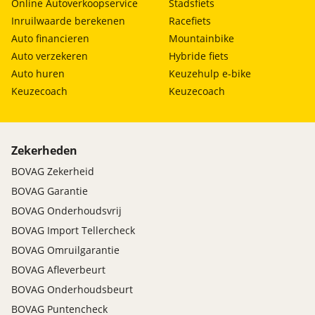
Online Autoverkoopservice
Stadsfiets
Inruilwaarde berekenen
Racefiets
Auto financieren
Mountainbike
Auto verzekeren
Hybride fiets
Auto huren
Keuzehulp e-bike
Keuzecoach
Keuzecoach
Zekerheden
BOVAG Zekerheid
BOVAG Garantie
BOVAG Onderhoudsvrij
BOVAG Import Tellercheck
BOVAG Omruilgarantie
BOVAG Afleverbeurt
BOVAG Onderhoudsbeurt
BOVAG Puntencheck