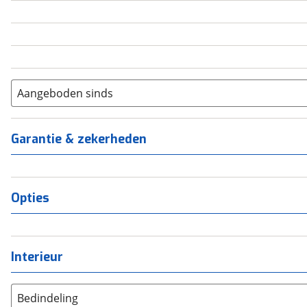
5
(
0
)
6+
(
0
)
Aangeboden sinds
Garantie & zekerheden
Opties
Interieur
Bedindeling