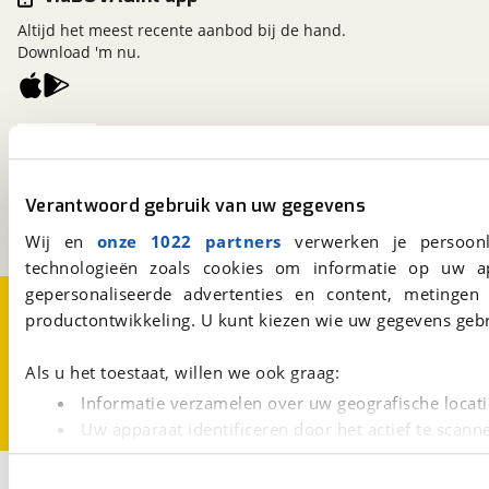
Altijd het meest recente aanbod bij de hand.
Download 'm nu.
viaBOVAG.nl
Kosterijland
15
3981 AJ
Bunnik
Verantwoord gebruik van uw gegevens
Een initiatief van
BOVAG
Wij en
onze 1022 partners
verwerken je persoonl
technologieën zoals cookies om informatie op uw a
gepersonaliseerde advertenties en content, metingen
Over viaBOVAG.nl
Disclaimer- en Privacyverklaring
productontwikkeling. U kunt kiezen wie uw gegevens gebr
Cookievoorkeuren
Vacatures
Als u het toestaat, willen we ook graag:
Informatie verzamelen over uw geografische locati
Uw apparaat identificeren door het actief te scann
Lees meer over hoe uw persoonlijke gegevens worden ve
1
U kunt uw toestemming op elk moment wijzigen of intrekk
Opslaan