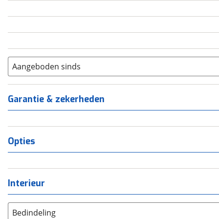
5
(
0
)
6+
(
0
)
Aangeboden sinds
Garantie & zekerheden
Opties
Interieur
Bedindeling