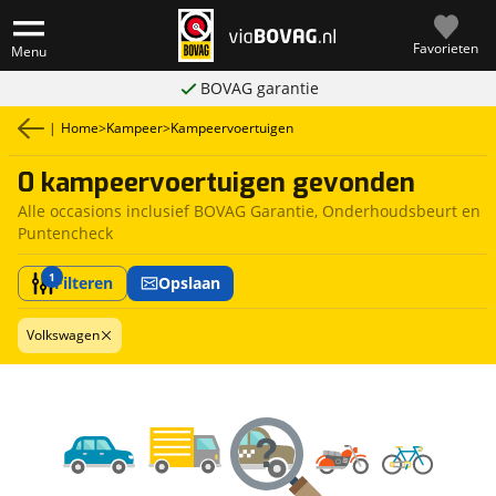
Favorieten
Menu
BOVAG garantie
|
Home
>
Kampeer
>
Kampeervoertuigen
0 kampeervoertuigen gevonden
Alle occasions inclusief BOVAG Garantie, Onderhoudsbeurt en
Puntencheck
1
Filteren
Opslaan
Volkswagen