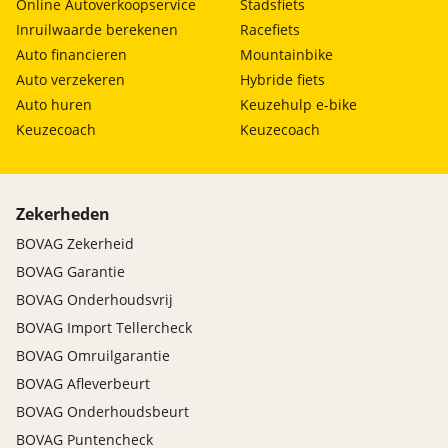
Online Autoverkoopservice
Stadsfiets
Inruilwaarde berekenen
Racefiets
Auto financieren
Mountainbike
Auto verzekeren
Hybride fiets
Auto huren
Keuzehulp e-bike
Keuzecoach
Keuzecoach
Zekerheden
BOVAG Zekerheid
BOVAG Garantie
BOVAG Onderhoudsvrij
BOVAG Import Tellercheck
BOVAG Omruilgarantie
BOVAG Afleverbeurt
BOVAG Onderhoudsbeurt
BOVAG Puntencheck