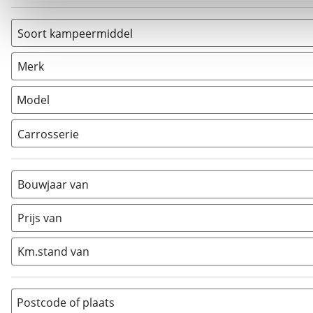
Soort kampeermiddel
Caravan
(
0
)
Merk
Camper
(
0
)
Vouwwagen
(
0
)
Model
Carrosserie
Alkoof
(
0
)
Busmodel
(
0
)
Bouwjaar van
Caravan
(
0
)
Half-integraal
(
0
)
Prijs van
Integraal
(
0
)
Km.stand van
Opzetunit
(
0
)
Overig
(
0
)
Vouwwagen
(
0
)
Postcode of plaats