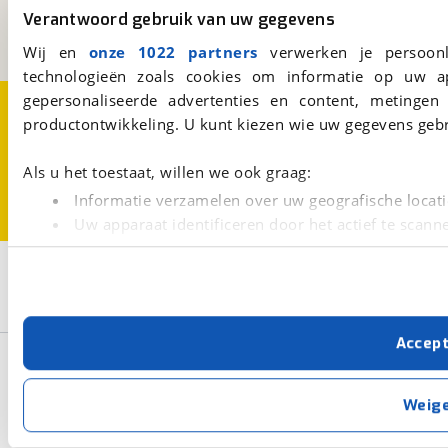
Verantwoord gebruik van uw gegevens
Een initiatief van
BOVAG
Wij en
onze 1022 partners
verwerken je persoonl
technologieën zoals cookies om informatie op uw a
gepersonaliseerde advertenties en content, metingen
Over viaBOVAG.nl
Disclaimer- en Privacyverklaring
Cookievoorkeuren
Vacatures
productontwikkeling. U kunt kiezen wie uw gegevens gebr
Als u het toestaat, willen we ook graag:
Informatie verzamelen over uw geografische locati
Uw apparaat identificeren door het actief te scann
Lees meer over hoe uw persoonlijke gegevens worden ve
Filters
U kunt uw toestemming op elk moment wijzigen of intrekk
Selecteer filters om je zoekopdracht te verfijnen
Met cookies en vergelijkbare technieken zorgen we voor 
Accep
cookies zorgen ervoor dat de website goed werkt. Ook g
Basisgegevens
verbeteren. We tonen je graag relevante advertenties e
buiten onze website volgt – uiteraard op anonie
Weig
privacyverklaring
. Als je weigert, plaatsen we alleen f
Zoeken
kun je later altijd aanpassen via de
voorkeurenpagina
.