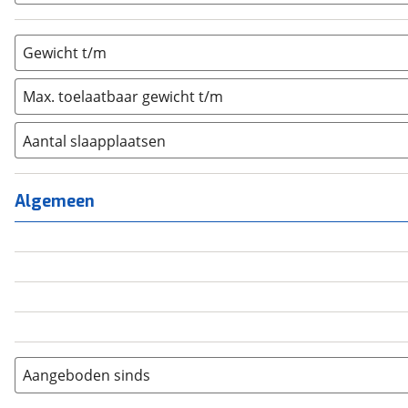
Gewicht t/m
Max. toelaatbaar gewicht t/m
Aantal slaapplaatsen
1
(
0
)
2
(
0
)
Algemeen
3
(
0
)
4
(
0
)
5
(
0
)
6+
(
0
)
Aangeboden sinds