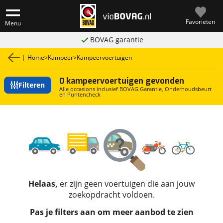
Favorieten
Menu
BOVAG garantie
|
Home
>
Kampeer
>
Kampeervoertuigen
0 kampeervoertuigen gevonden
Filteren
Alle occasions inclusief BOVAG Garantie, Onderhoudsbeurt
en Puntencheck
Helaas,
er zijn geen voertuigen die aan jouw
zoekopdracht voldoen.
Pas je filters aan om meer aanbod te zien