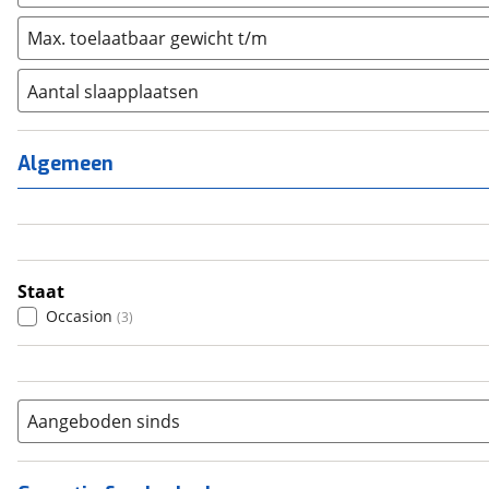
Max. toelaatbaar gewicht t/m
Aantal slaapplaatsen
1
(
0
)
2
(
0
)
Algemeen
3
(
0
)
4
(
3
)
5
(
0
)
6+
(
0
)
Staat
Occasion
(
3
)
Aangeboden sinds