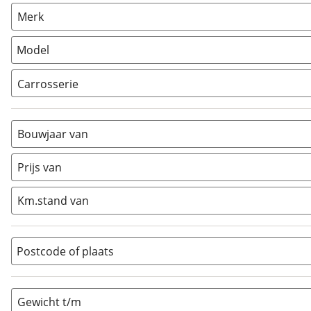
Caravan
(
3
)
Merk
Camper
(
0
)
Vouwwagen
(
0
)
Model
Carrosserie
Alkoof
(
0
)
Busmodel
(
0
)
Bouwjaar van
Caravan
(
3
)
Half-integraal
(
0
)
Prijs van
Integraal
(
0
)
Km.stand van
Opzetunit
(
0
)
Overig
(
0
)
Vouwwagen
(
0
)
Postcode of plaats
Gewicht t/m