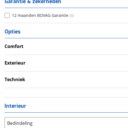
Garantie & zekerheden
12 maanden BOVAG Garantie
(
3
)
Opties
Comfort
Verwarmde leefruimte
Wasruimte met toilet
Exterieur
Dakluik
Fietsendrager
Techniek
Voortent
Eigen accu
Omvormer
Schoonwatertank
Interieur
Bedindeling