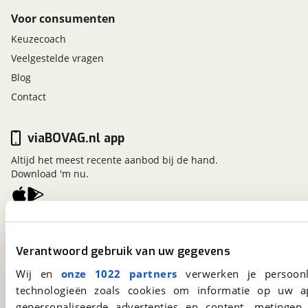
Voor consumenten
Keuzecoach
Veelgestelde vragen
Blog
Contact
viaBOVAG.nl app
Altijd het meest recente aanbod bij de hand.
Download 'm nu.
viaBOVAG.nl
Kosterijland
15
Verantwoord gebruik van uw gegevens
3981 AJ
Bunnik
Wij en
onze 1022 partners
verwerken je persoonl
Een initiatief van
BOVAG
technologieën zoals cookies om informatie op uw a
gepersonaliseerde advertenties en content, metingen