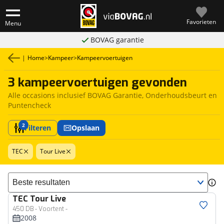
Favorieten
Menu
BOVAG garantie
|
Home
>
Kampeer
>
Kampeervoertuigen
3 kampeervoertuigen gevonden
Alle occasions inclusief BOVAG Garantie, Onderhoudsbeurt en
Puntencheck
2
Filteren
Opslaan
TEC
Tour Live
Sorteer resultaten
TEC
Tour Live
450 DB - Voortent -
2008