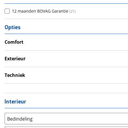
12 maanden BOVAG Garantie
(
21
)
Opties
Comfort
Douche
Televisie
Exterieur
Verwarmde leefruimte
Dakluik
Wasruimte met toilet
Fietsendrager
Techniek
Luifel
Eigen accu
Voortent
Omvormer
Schoonwatertank
Interieur
Bedindeling
Twee aparte bedden
(
5
)