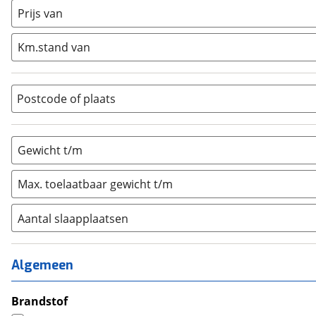
Half-integraal
(
2
)
Prijs van
Integraal
(
0
)
Km.stand van
Opzetunit
(
0
)
Overig
(
0
)
Vouwwagen
(
0
)
Postcode of plaats
Gewicht t/m
Max. toelaatbaar gewicht t/m
Aantal slaapplaatsen
1
(
0
)
2
(
2
)
Algemeen
3
(
3
)
4
Brandstof
(
11
)