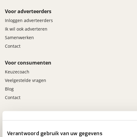
Voor adverteerders
Inloggen adverteerders
Ik wil ook adverteren
Samenwerken
Contact
Voor consumenten
Keuzecoach
Veelgestelde vragen
Blog
Contact
viaBOVAG.nl app
Altijd het meest recente aanbod bij de hand.
Download 'm nu.
Verantwoord gebruik van uw gegevens