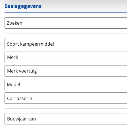
Basisgegevens
Zoeken
Soort kampeermiddel
Caravan
(
19
)
Merk
Camper
(
2
)
Vouwwagen
(
0
)
Merk voertuig
Model
Carrosserie
Alkoof
(
0
)
Busmodel
(
0
)
Bouwjaar van
Caravan
(
19
)