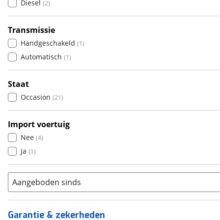
5
Diesel
(
0
)
(
2
)
6+
(
0
)
Transmissie
Handgeschakeld
(
1
)
Automatisch
(
1
)
Staat
Occasion
(
21
)
Import voertuig
Nee
(
4
)
Ja
(
1
)
Aangeboden sinds
Garantie & zekerheden