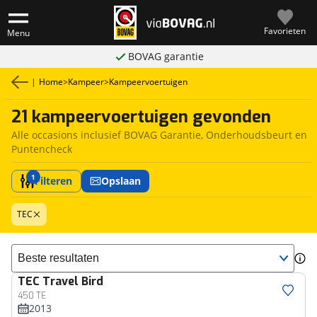
Favorieten
Menu
BOVAG garantie
|
Home
>
Kampeer
>
Kampeervoertuigen
21 kampeervoertuigen gevonden
Alle occasions inclusief BOVAG Garantie, Onderhoudsbeurt en
Puntencheck
1
Filteren
Opslaan
TEC
Sorteer resultaten
TEC
Travel Bird
450 TE
2013