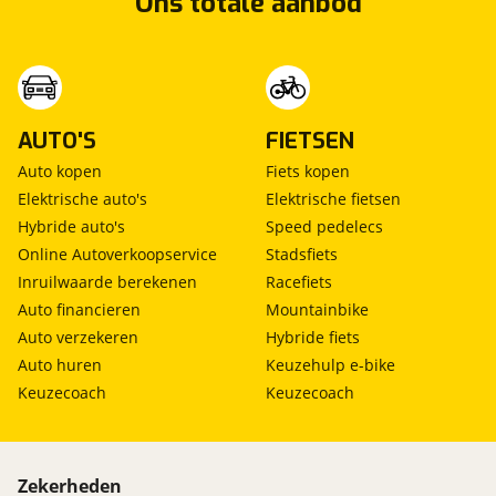
Ons totale aanbod
AUTO'S
FIETSEN
Auto kopen
Fiets kopen
Elektrische auto's
Elektrische fietsen
Hybride auto's
Speed pedelecs
Online Autoverkoopservice
Stadsfiets
Inruilwaarde berekenen
Racefiets
Auto financieren
Mountainbike
Auto verzekeren
Hybride fiets
Auto huren
Keuzehulp e-bike
Keuzecoach
Keuzecoach
Zekerheden