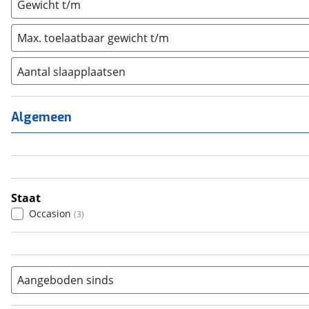
Gewicht t/m
Max. toelaatbaar gewicht t/m
Aantal slaapplaatsen
1
(
0
)
2
(
0
)
Algemeen
3
(
0
)
4
(
3
)
5
(
0
)
6+
(
0
)
Staat
Occasion
(
3
)
Aangeboden sinds