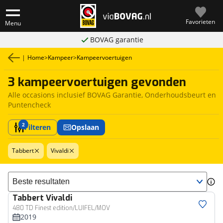
Favorieten
Menu
BOVAG garantie
|
Home
>
Kampeer
>
Kampeervoertuigen
3 kampeervoertuigen gevonden
Alle occasions inclusief BOVAG Garantie, Onderhoudsbeurt en
Puntencheck
2
Filteren
Opslaan
Tabbert
Vivaldi
Sorteer resultaten
Tabbert
Vivaldi
480 TD Finest edition/LUIFEL/MOV
2019