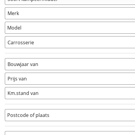
Caravan
(
3
)
Merk
Camper
(
0
)
Vouwwagen
(
0
)
Model
Carrosserie
Alkoof
(
0
)
Busmodel
(
0
)
Bouwjaar van
Caravan
(
3
)
Half-integraal
(
0
)
Prijs van
Integraal
(
0
)
Km.stand van
Opzetunit
(
0
)
Overig
(
0
)
Vouwwagen
(
0
)
Postcode of plaats