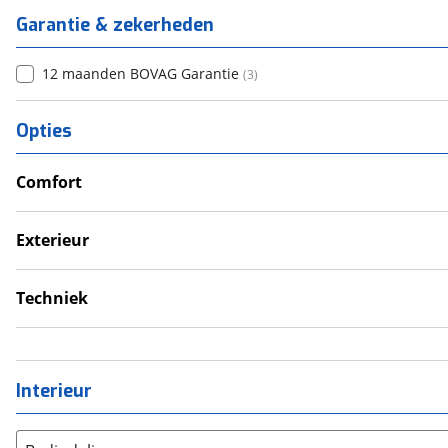
Garantie & zekerheden
12 maanden BOVAG Garantie
(
3
)
Opties
Comfort
Douche
Verwarmde leefruimte
Exterieur
Wasruimte met toilet
Dakluik
Fietsendrager
Techniek
Luifel
Eigen accu
Omvormer
Schoonwatertank
Interieur