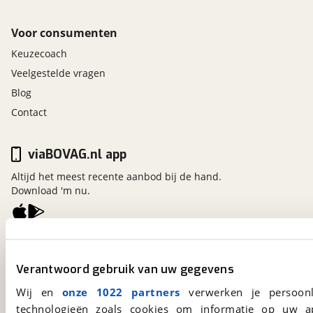
Voor consumenten
Keuzecoach
Veelgestelde vragen
Blog
Contact
viaBOVAG.nl app
Altijd het meest recente aanbod bij de hand.
Download 'm nu.
viaBOVAG.nl
Kosterijland
15
Verantwoord gebruik van uw gegevens
3981 AJ
Bunnik
Wij en
onze 1022 partners
verwerken je persoonl
Een initiatief van
BOVAG
technologieën zoals cookies om informatie op uw a