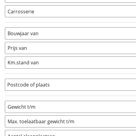
Carrosserie
Alkoof
(
0
)
Busmodel
(
0
)
Bouwjaar van
Caravan
(
1
)
Half-integraal
(
0
)
Prijs van
Integraal
(
0
)
Km.stand van
Opzetunit
(
0
)
Overig
(
0
)
Vouwwagen
(
0
)
Postcode of plaats
Gewicht t/m
Max. toelaatbaar gewicht t/m