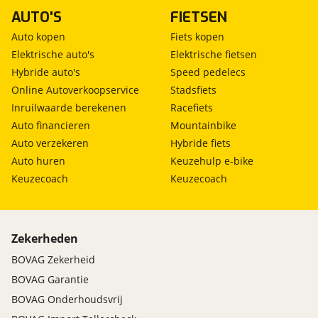
AUTO'S
FIETSEN
Auto kopen
Fiets kopen
Elektrische auto's
Elektrische fietsen
Hybride auto's
Speed pedelecs
Online Autoverkoopservice
Stadsfiets
Inruilwaarde berekenen
Racefiets
Auto financieren
Mountainbike
Auto verzekeren
Hybride fiets
Auto huren
Keuzehulp e-bike
Keuzecoach
Keuzecoach
Zekerheden
BOVAG Zekerheid
BOVAG Garantie
BOVAG Onderhoudsvrij