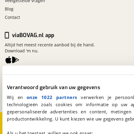
Veelgestelde vragen
Blog
Contact
viaBOVAG.nl app
Altijd het meest recente aanbod bij de hand.
Download 'm nu.
viaBOVAG.nl
Kosterijland
15
Verantwoord gebruik van uw gegevens
3981 AJ
Bunnik
Een initiatief van
Wij en
onze 1022 partners
verwerken je persoonl
BOVAG
technologieën zoals cookies om informatie op uw a
gepersonaliseerde advertenties en content, metingen
productontwikkeling. U kunt kiezen wie uw gegevens gebr
Over viaBOVAG.nl
Disclaimer- en Privacyverklaring
Cookievoorkeuren
Vacatures
Als u het toestaat, willen we ook graag: