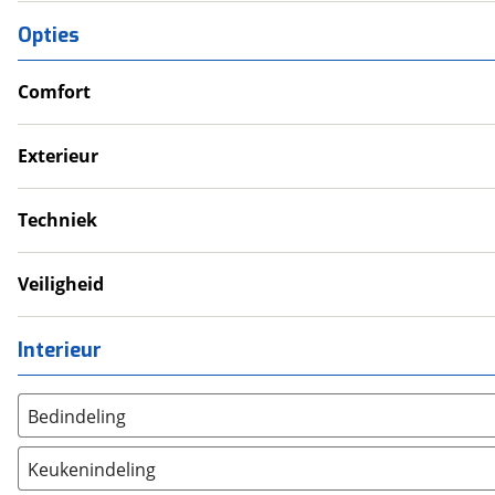
Opties
Comfort
Verwarmde leefruimte
Wasruimte met toilet
Exterieur
Dakluik
Fietsendrager
Techniek
Luifel
Omvormer
Voortent
Schoonwatertank
Veiligheid
Rookmelder
Interieur
Bedindeling
Twee aparte bedden
(
0
)
Keukenindeling
Alkoofbed
(
0
)