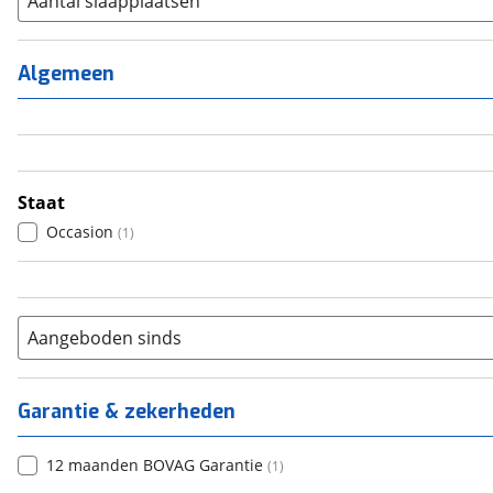
Aantal slaapplaatsen
1
(
0
)
2
(
0
)
Algemeen
3
(
0
)
4
(
1
)
5
(
0
)
6+
(
0
)
Staat
Occasion
(
1
)
Aangeboden sinds
Garantie & zekerheden
12 maanden BOVAG Garantie
(
1
)