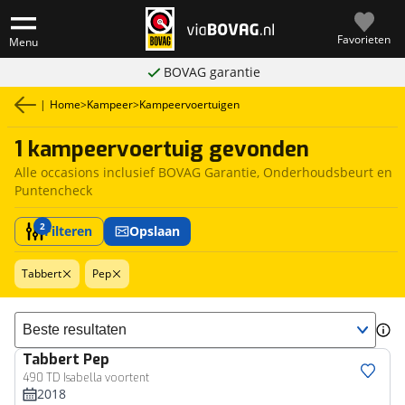
Favorieten
Menu
BOVAG garantie
|
Home
>
Kampeer
>
Kampeervoertuigen
1 kampeervoertuig gevonden
Alle occasions inclusief BOVAG Garantie, Onderhoudsbeurt en
Puntencheck
2
Filteren
Opslaan
Tabbert
Pep
Sorteer resultaten
Tabbert
Pep
490 TD Isabella voortent
2018