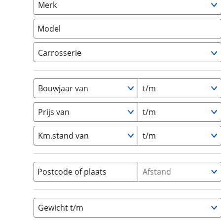
Merk
om de site continu te v
Camper
(
0
)
technologie die je gedr
Vouwwagen
(
0
)
Model
weten? Bekijk onze
disc
en beperkte analytis
Carrosserie
voorkeurenpagina
.
Alkoof
(
0
)
Busmodel
(
0
)
Bouwjaar van
t/m
Caravan
(
0
)
Half-integraal
(
0
)
Prijs van
t/m
Integraal
(
0
)
Km.stand van
t/m
Opzetunit
(
0
)
Overig
(
0
)
Vouwwagen
(
0
)
Postcode of plaats
Afstand
Gewicht t/m