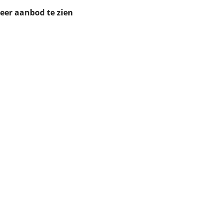
ruiken daarvoor
meer aanbod te zien
eme basis. Meer
lleen functionele
passen via de