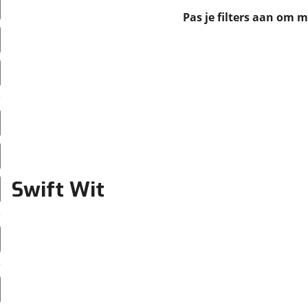
erbeteren. We tonen je graag relevante advertenties en geb
Pas je filters aan om 
ag op en buiten onze website volgt – uiteraard op anoni
laimer en privacyverklaring
. Als je weigert, plaatsen we a
che cookies. Je voorkeuren kun je later altijd aan
Swift Wit