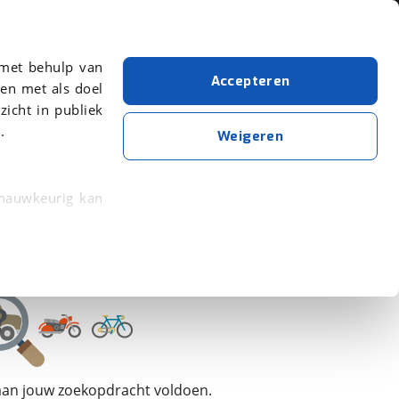
Over viaBOVAG.nl
 met behulp van
Accepteren
en met als doel
zicht in publiek
.
Swift
Wit
Weigeren
Wis alle filters
Zoekopdracht opslaan
 nauwkeurig kan
 eigenschappen
rkeuren in het
trekken in de
lijke ervaring.
 aan jouw zoekopdracht voldoen.
ytische cookies