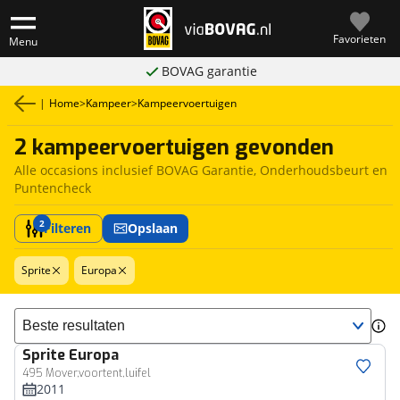
Favorieten
Menu
BOVAG garantie
|
Home
>
Kampeer
>
Kampeervoertuigen
2 kampeervoertuigen gevonden
Alle occasions inclusief BOVAG Garantie, Onderhoudsbeurt en
Puntencheck
2
Filteren
Opslaan
Sprite
Europa
Sorteer resultaten
Sprite
Europa
495 Mover,voortent,luifel
2011