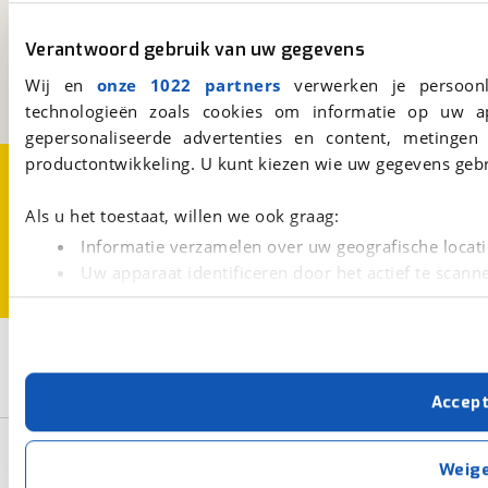
viaBOVAG.nl
Kosterijland
15
Verantwoord gebruik van uw gegevens
3981 AJ
Bunnik
Een initiatief van
Wij en
onze 1022 partners
verwerken je persoonl
BOVAG
technologieën zoals cookies om informatie op uw a
gepersonaliseerde advertenties en content, metingen
productontwikkeling. U kunt kiezen wie uw gegevens gebr
Over viaBOVAG.nl
Disclaimer- en Privacyverklaring
Cookievoorkeuren
Vacatures
Als u het toestaat, willen we ook graag:
Informatie verzamelen over uw geografische locati
Uw apparaat identificeren door het actief te scann
Lees meer over hoe uw persoonlijke gegevens worden ve
U kunt uw toestemming op elk moment wijzigen of intrekk
2
Opslaan
Met cookies en vergelijkbare technieken zorgen we voor 
Sprite
Europa
Accep
cookies zorgen ervoor dat de website goed werkt. Ook g
verbeteren. We tonen je graag relevante advertenties e
Basisgegevens
buiten onze website volgt – uiteraard op anonie
Weig
privacyverklaring
. Als je weigert, plaatsen we alleen f