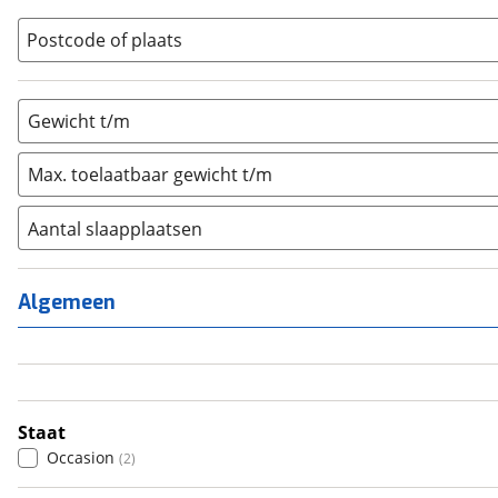
Vouwwagen
(
0
)
Postcode of plaats
Gewicht t/m
Max. toelaatbaar gewicht t/m
Aantal slaapplaatsen
1
(
0
)
2
(
1
)
Algemeen
3
(
0
)
4
(
1
)
5
(
0
)
6+
(
0
)
Staat
Occasion
(
2
)