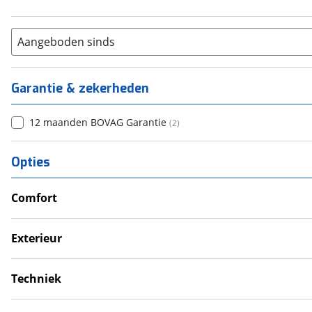
Aangeboden sinds
Garantie & zekerheden
12 maanden BOVAG Garantie
(
2
)
Opties
Comfort
Douche
Verwarmde leefruimte
Exterieur
Wasruimte met toilet
Dakluik
Fietsendrager
Techniek
Luifel
Eigen accu