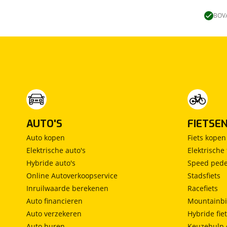
Lengtebed
(
0
)
Ronde zit
(
0
)
BOVA
Slaapbank
(
0
)
Standaardzit
(
0
)
Vast bed
(
0
)
Treinzit
(
0
)
Vrijstaand bed
(
0
)
Middendinette
(
0
)
AUTO'S
FIETSE
Auto kopen
Fiets kopen
Elektrische auto's
Elektrische 
Hybride auto's
Speed pede
Online Autoverkoopservice
Stadsfiets
Inruilwaarde berekenen
Racefiets
Auto financieren
Mountainbi
Auto verzekeren
Hybride fie
Auto huren
Keuzehulp 