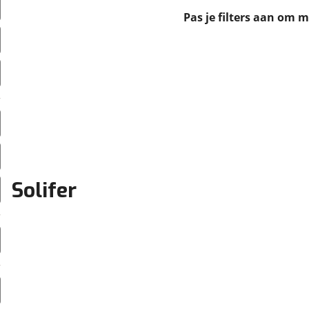
erbeteren. We tonen je graag relevante advertenties en geb
Pas je filters aan om 
ag op en buiten onze website volgt – uiteraard op anoni
laimer en privacyverklaring
. Als je weigert, plaatsen we a
che cookies. Je voorkeuren kun je later altijd aan
Solifer