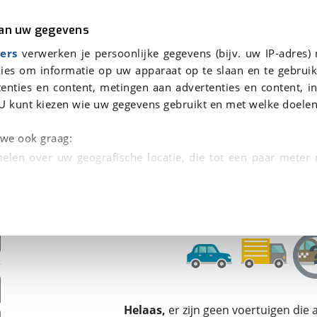
r
Kampeer
van uw gegevens
ers
verwerken je persoonlijke gegevens (bijv. uw IP-adres)
ies om informatie op uw apparaat op te slaan en te gebruik
enties en content, metingen aan advertenties en content, in
oor je gevonden
U kunt kiezen wie uw gegevens gebruikt en met welke doelen
dsbeurt en Puntencheck
n we ook graag:
elen over uw geografische locatie, die tot een paar meter
entificeren door het actief te scannen op specifieke
 persoonlijke gegevens worden verwerkt en stel uw voo
unt uw toestemming op elk moment wijzigen of in
kbare technieken zorgen we voor een betere en meer persoon
Helaas,
er zijn geen voertuigen die
en ervoor dat de website goed werkt. Ook gebruiken we anal