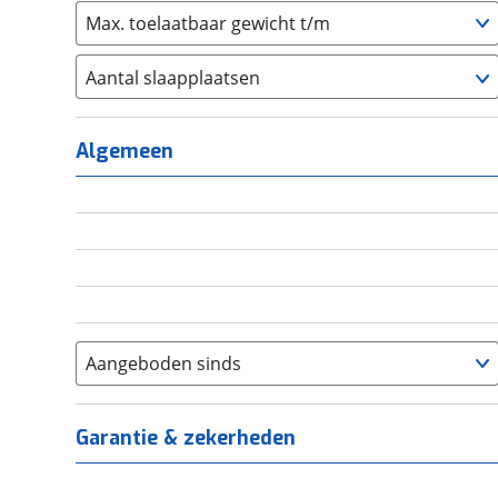
Max. toelaatbaar gewicht t/m
Aantal slaapplaatsen
1
(
0
)
2
(
0
)
Algemeen
3
(
0
)
4
(
0
)
5
(
0
)
6+
(
0
)
Aangeboden sinds
Garantie & zekerheden