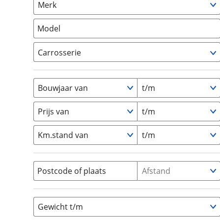
Merk
om de site continu te v
Camper
(
0
)
technologie die je gedr
Vouwwagen
(
0
)
Model
weten? Bekijk onze
disc
en beperkte analytis
Carrosserie
voorkeurenpagina
.
Alkoof
(
0
)
Busmodel
(
0
)
Bouwjaar van
t/m
Caravan
(
0
)
Half-integraal
(
0
)
Prijs van
t/m
Integraal
(
0
)
Km.stand van
t/m
Opzetunit
(
0
)
Overig
(
0
)
Vouwwagen
(
0
)
Postcode of plaats
Afstand
Gewicht t/m