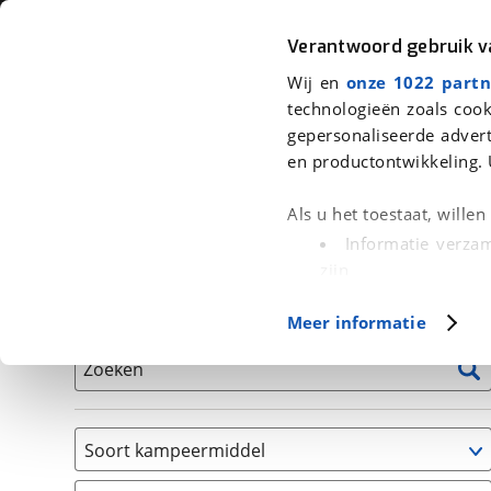
Auto
Fiets
Moto
Verantwoord gebruik 
Wij en
onze 1022 partn
<
Terug
|
Home
>
Kampeer
>
Kampeervoertuigen
technologieën zoals cook
gepersonaliseerde advert
We hebben 0 kampeervoertuigen v
en productontwikkeling. 
Alle occasions inclusief BOVAG Garantie, Onderhou
Als u het toestaat, wille
Informatie verzam
zijn
Uw apparaat id
Basisgegevens
Meer informatie
(fingerprinting)
Lees meer over hoe uw
Zoeken
detailgedeelte
in. U k
Cookieverklaring.
Soort kampeermiddel
Met cookies en vergelij
Caravan
Functionele cookies zorg
(
0
)