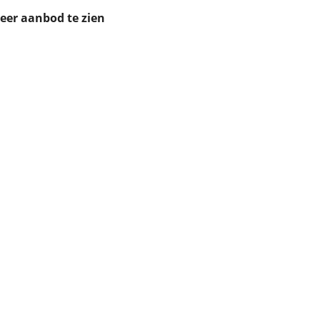
ruiken daarvoor
meer aanbod te zien
eme basis. Meer
lleen functionele
passen via de