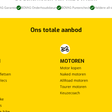
G Garantie
BOVAG Onderhoudsbeurt
BOVAG Puntencheck
Heldere all-i
Ons totale aanbod
N
MOTOREN
Motor kopen
fietsen
Naked motoren
lecs
AllRoad motoren
Tourer motoren
Keuzecoach
ke
ts
e-bike