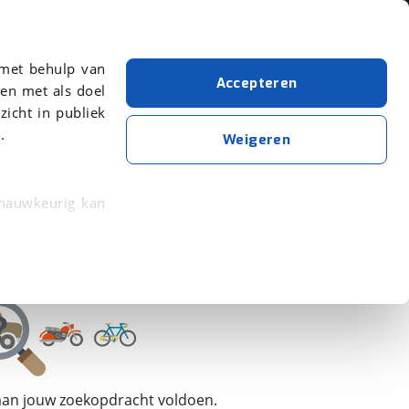
Over viaBOVAG.nl
 met behulp van
Accepteren
en met als doel
zicht in publiek
.
Solifer
Weigeren
Wis alle filters
Zoekopdracht opslaan
 nauwkeurig kan
 eigenschappen
rkeuren in het
trekken in de
lijke ervaring.
 aan jouw zoekopdracht voldoen.
ytische cookies