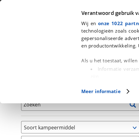
Auto
Fiets
Moto
Verantwoord gebruik 
Wij en
onze 1022 partn
<
Terug
|
Home
>
Kampeer
>
Kampeervoertuigen
technologieën zoals cook
gepersonaliseerde advert
We hebben 0 kampeervoertuigen v
en productontwikkeling. 
Alle occasions inclusief BOVAG Garantie, Onderhou
Als u het toestaat, wille
Informatie verzam
zijn
Uw apparaat id
Basisgegevens
Meer informatie
(fingerprinting)
Lees meer over hoe uw
Zoeken
detailgedeelte
in. U k
Cookieverklaring.
Soort kampeermiddel
Met cookies en vergelij
Caravan
Functionele cookies zorg
(
0
)