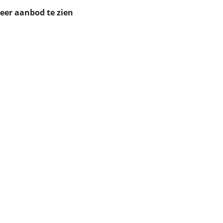
ruiken daarvoor
meer aanbod te zien
eme basis. Meer
lleen functionele
passen via de