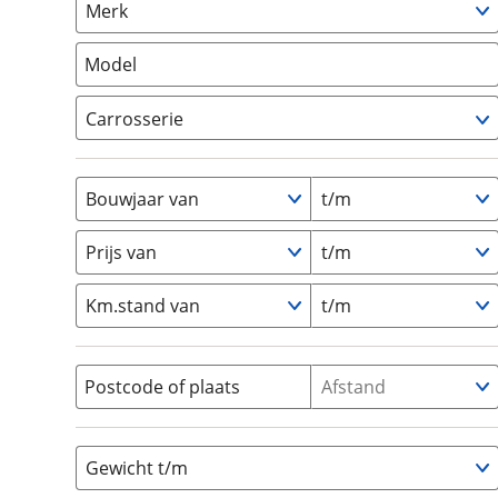
Merk
om de site continu te v
Camper
(
0
)
technologie die je gedr
Vouwwagen
(
0
)
Model
weten? Bekijk onze
disc
en beperkte analytis
Carrosserie
voorkeurenpagina
.
Alkoof
(
0
)
Busmodel
(
0
)
Bouwjaar van
t/m
Caravan
(
0
)
Half-integraal
(
0
)
Prijs van
t/m
Integraal
(
0
)
Km.stand van
t/m
Opzetunit
(
0
)
Overig
(
0
)
Vouwwagen
(
0
)
Postcode of plaats
Afstand
Gewicht t/m