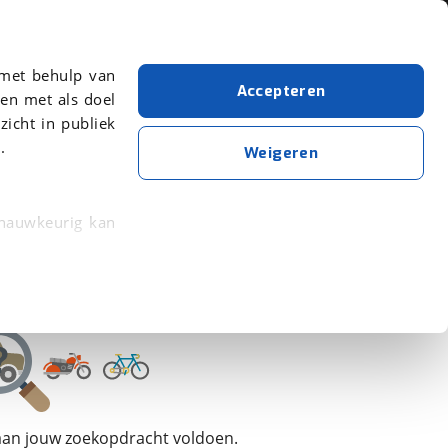
Over viaBOVAG.nl
 met behulp van
Accepteren
en met als doel
zicht in publiek
.
Roller Team
Weigeren
Wis alle filters
Zoekopdracht opslaan
 nauwkeurig kan
 eigenschappen
rkeuren in het
trekken in de
lijke ervaring.
 aan jouw zoekopdracht voldoen.
ytische cookies