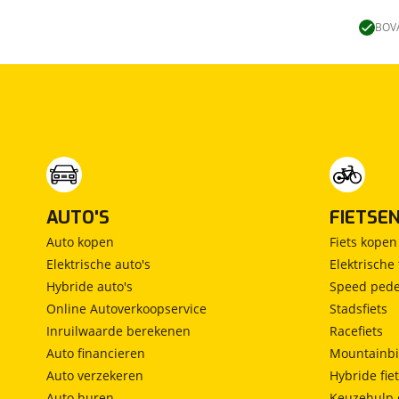
Lengtebed
(
0
)
Ronde zit
(
0
)
BOVA
Slaapbank
(
0
)
Standaardzit
(
0
)
Vast bed
(
0
)
Treinzit
(
0
)
Vrijstaand bed
(
0
)
Middendinette
(
0
)
AUTO'S
FIETSE
Auto kopen
Fiets kopen
Elektrische auto's
Elektrische 
Hybride auto's
Speed pede
Online Autoverkoopservice
Stadsfiets
Inruilwaarde berekenen
Racefiets
Auto financieren
Mountainbi
Auto verzekeren
Hybride fie
Auto huren
Keuzehulp 