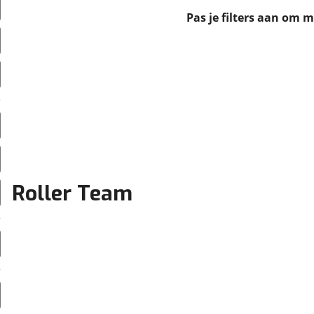
erbeteren. We tonen je graag relevante advertenties en geb
Pas je filters aan om 
ag op en buiten onze website volgt – uiteraard op anoni
laimer en privacyverklaring
. Als je weigert, plaatsen we a
che cookies. Je voorkeuren kun je later altijd aan
Roller Team