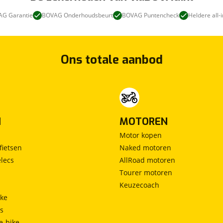
G Garantie
BOVAG Onderhoudsbeurt
BOVAG Puntencheck
Heldere all-i
Ons totale aanbod
N
MOTOREN
Motor kopen
fietsen
Naked motoren
lecs
AllRoad motoren
Tourer motoren
Keuzecoach
ke
ts
e-bike