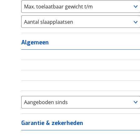
Max. toelaatbaar gewicht t/m
Aantal slaapplaatsen
1
(
0
)
2
(
0
)
Algemeen
3
(
0
)
4
(
0
)
5
(
0
)
6+
(
0
)
Aangeboden sinds
Garantie & zekerheden