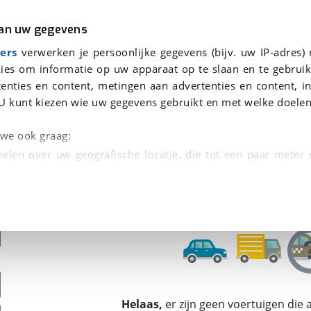
r
Kampeer
van uw gegevens
ers
verwerken je persoonlijke gegevens (bijv. uw IP-adres)
ies om informatie op uw apparaat op te slaan en te gebruik
enties en content, metingen aan advertenties en content, in
oor je gevonden
U kunt kiezen wie uw gegevens gebruikt en met welke doelen
dsbeurt en Puntencheck
n we ook graag:
elen over uw geografische locatie, die tot een paar meter
entificeren door het actief te scannen op specifieke
 persoonlijke gegevens worden verwerkt en stel uw voo
unt uw toestemming op elk moment wijzigen of in
kbare technieken zorgen we voor een betere en meer persoon
Helaas,
er zijn geen voertuigen die
en ervoor dat de website goed werkt. Ook gebruiken we anal