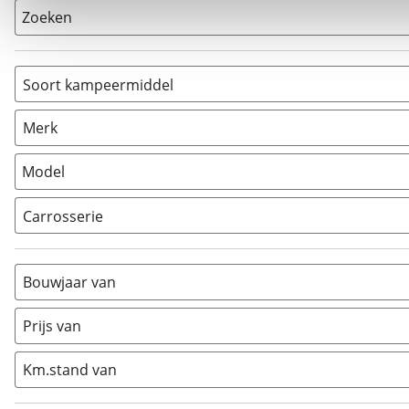
Zoeken
Soort kampeermiddel
Camper
(
5
)
Merk
Caravan
(
0
)
Vouwwagen
(
0
)
Model
Carrosserie
Alkoof
(
0
)
Busmodel
(
0
)
Bouwjaar van
Caravan
(
0
)
Half-integraal
(
2
)
Prijs van
Integraal
(
3
)
Km.stand van
Opzetunit
(
0
)
Overig
(
0
)