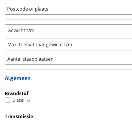
Vouwwagen
(
0
)
Postcode of plaats
Gewicht t/m
Max. toelaatbaar gewicht t/m
Aantal slaapplaatsen
1
(
0
)
2
(
0
)
Algemeen
3
(
0
)
4
Brandstof
(
0
)
Diesel
(
5
)
5
(
0
)
6+
(
0
)
Transmissie
Handgeschakeld
(
1
)
Automatisch
(
4
)