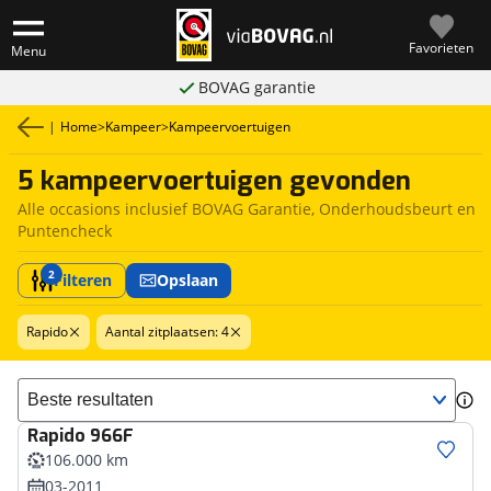
Favorieten
Menu
BOVAG garantie
|
Home
>
Kampeer
>
Kampeervoertuigen
5 kampeervoertuigen gevonden
Alle occasions inclusief BOVAG Garantie, Onderhoudsbeurt en
Puntencheck
2
Filteren
Opslaan
Rapido
Aantal zitplaatsen: 4
Sorteer resultaten
Rapido
966F
106.000 km
03-2011