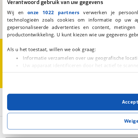
Verantwoord gebruik van uw gegevens
Kosterijland
15
Wij en
onze 1022 partners
verwerken je persoonl
3981 AJ
Bunnik
technologieën zoals cookies om informatie op uw a
Een initiatief van
BOVAG
gepersonaliseerde advertenties en content, metingen
productontwikkeling. U kunt kiezen wie uw gegevens gebr
Over viaBOVAG.nl
Disclaimer- en Privacyverklaring
Als u het toestaat, willen we ook graag:
Cookievoorkeuren
Vacatures
Informatie verzamelen over uw geografische locati
Uw apparaat identificeren door het actief te scann
Lees meer over hoe uw persoonlijke gegevens worden ve
U kunt uw toestemming op elk moment wijzigen of intrekk
Met cookies en vergelijkbare technieken zorgen we voor 
2
Opslaan
Accep
cookies zorgen ervoor dat de website goed werkt. Ook g
Rapido
Aantal zitplaatsen: 4
verbeteren. We tonen je graag relevante advertenties e
buiten onze website volgt – uiteraard op anonie
Weig
Basisgegevens
privacyverklaring
. Als je weigert, plaatsen we alleen f
kun je later altijd aanpassen via de
voorkeurenpagina
.