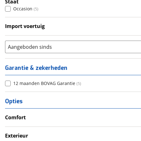
Staat
Occasion
(
5
)
Import voertuig
Ja
(
2
)
Nee
(
2
)
Aangeboden sinds
Garantie & zekerheden
12 maanden BOVAG Garantie
(
5
)
Opties
Comfort
Airco
Douche
Exterieur