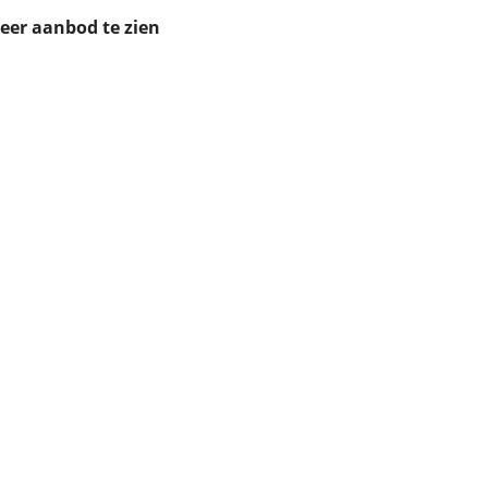
ruiken daarvoor
meer aanbod te zien
eme basis. Meer
lleen functionele
passen via de