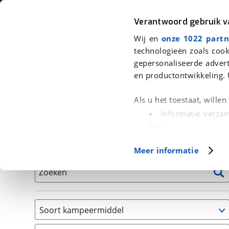
Auto
Fiets
Moto
Verantwoord gebruik 
Wij en
onze 1022 partn
<
Terug
|
Home
>
Kampeer
>
Kampeervoertuigen
technologieën zoals cook
gepersonaliseerde advert
We hebben 0 kampeervoertuigen v
en productontwikkeling. 
Alle occasions inclusief BOVAG Garantie, Onderhou
Als u het toestaat, wille
Informatie verzam
zijn
Uw apparaat id
Basisgegevens
Meer informatie
(fingerprinting)
Lees meer over hoe uw
Zoeken
detailgedeelte
in. U k
Cookieverklaring.
Soort kampeermiddel
Met cookies en vergelij
Caravan
Functionele cookies zorg
(
0
)