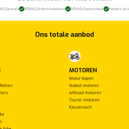
G Garantie
BOVAG Onderhoudsbeurt
BOVAG Puntencheck
Heldere all-i
Ons totale aanbod
N
MOTOREN
Motor kopen
fietsen
Naked motoren
lecs
AllRoad motoren
Tourer motoren
Keuzecoach
ke
ts
e-bike