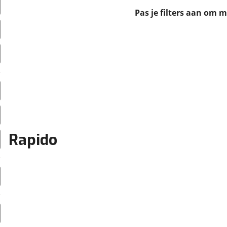
erbeteren. We tonen je graag relevante advertenties en geb
Pas je filters aan om 
ag op en buiten onze website volgt – uiteraard op anoni
laimer en privacyverklaring
. Als je weigert, plaatsen we a
che cookies. Je voorkeuren kun je later altijd aan
Rapido