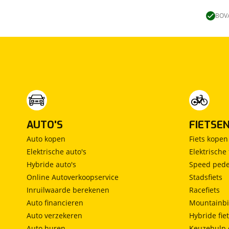
Lengtebed
(
0
)
Ronde zit
(
0
)
BOVA
Slaapbank
(
0
)
Standaardzit
(
0
)
Vast bed
(
0
)
Treinzit
(
0
)
Vrijstaand bed
(
0
)
Middendinette
(
0
)
AUTO'S
FIETSE
Auto kopen
Fiets kopen
Elektrische auto's
Elektrische 
Hybride auto's
Speed pede
Online Autoverkoopservice
Stadsfiets
Inruilwaarde berekenen
Racefiets
Auto financieren
Mountainbi
Auto verzekeren
Hybride fie
Auto huren
Keuzehulp 