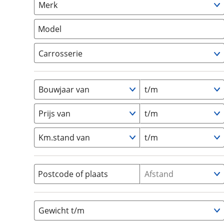
Merk
om de site continu te v
Camper
(
0
)
technologie die je gedr
Vouwwagen
(
0
)
Model
weten? Bekijk onze
disc
en beperkte analytis
Carrosserie
voorkeurenpagina
.
Alkoof
(
0
)
Busmodel
(
0
)
Bouwjaar van
t/m
Caravan
(
0
)
Half-integraal
(
0
)
Prijs van
t/m
Integraal
(
0
)
Km.stand van
t/m
Opzetunit
(
0
)
Overig
(
0
)
Vouwwagen
(
0
)
Postcode of plaats
Afstand
Gewicht t/m