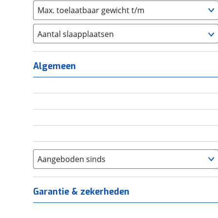
Max. toelaatbaar gewicht t/m
Aantal slaapplaatsen
1
(
0
)
2
(
0
)
Algemeen
3
(
0
)
4
(
0
)
5
(
0
)
6+
(
0
)
Aangeboden sinds
Garantie & zekerheden