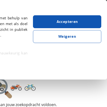
Over viaBOVAG.nl
 met behulp van
Accepteren
en met als doel
zicht in publiek
.
Rapido
Weigeren
Wis alle filters
Zoekopdracht opslaan
 nauwkeurig kan
 eigenschappen
rkeuren in het
trekken in de
lijke ervaring.
 aan jouw zoekopdracht voldoen.
ytische cookies