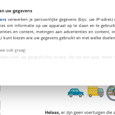
r
Kampeer
van uw gegevens
ers
verwerken je persoonlijke gegevens (bijv. uw IP-adres)
ies om informatie op uw apparaat op te slaan en te gebruik
enties en content, metingen aan advertenties en content, in
oor je gevonden
U kunt kiezen wie uw gegevens gebruikt en met welke doelen
dsbeurt en Puntencheck
n we ook graag:
elen over uw geografische locatie, die tot een paar meter
entificeren door het actief te scannen op specifieke
 persoonlijke gegevens worden verwerkt en stel uw voo
unt uw toestemming op elk moment wijzigen of in
kbare technieken zorgen we voor een betere en meer persoon
Helaas,
er zijn geen voertuigen die
en ervoor dat de website goed werkt. Ook gebruiken we anal