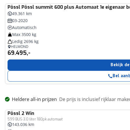
Pössl
Pössl summit 600 plus Automaat 1e eigenaar b
49.361 km
03-2020
Automatisch
Max 3500 kg
Ledig 2696 kg
HELMOND
69.495,-
Bekijk de
Bel aan
Heldere all-in prijzen
De prijs is inclusief rijklaar ma
Pössl
2 Win
599 BUS 3.0 liter 180pk automaat
143.036 km