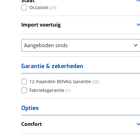
Staat
Occasion
(
25
)
Import voertuig
Ja
(
1
)
Nee
(
3
)
Aangeboden sinds
Garantie & zekerheden
12 maanden BOVAG Garantie
(
25
)
Fabrieksgarantie
(
1
)
Opties
Comfort
Airco
Douche