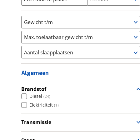
Gewicht t/m
Max. toelaatbaar gewicht t/m
Aantal slaapplaatsen
1
(
3
)
2
(
13
)
Algemeen
3
(
4
)
4
Brandstof
(
1
)
Diesel
(
24
)
5
(
1
)
Elektriciteit
(
1
)
6+
(
0
)
Transmissie
Handgeschakeld
(
13
)
Automatisch
(
12
)