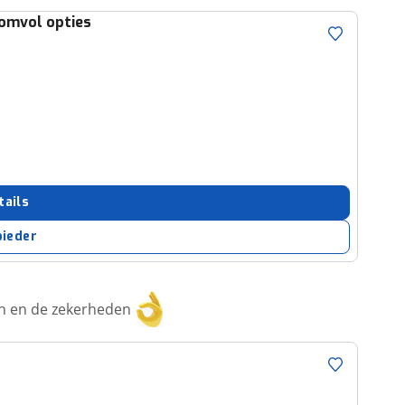
omvol opties
tails
bieder
ken en de zekerheden