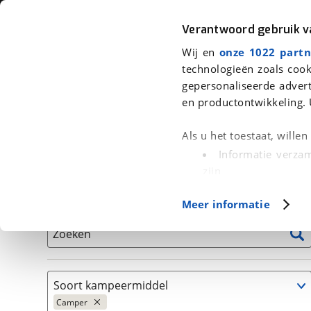
Auto
Fiets
Moto
Verantwoord gebruik 
Wij en
onze 1022 partn
<
Terug
|
Home
>
Kampeer
>
Kampeervoertuigen
>
Camper
technologieën zoals cook
gepersonaliseerde advert
We hebben 25 kampeervoertuigen 
en productontwikkeling. 
Alle occasions inclusief BOVAG Garantie, Onderhou
Als u het toestaat, wille
Informatie verzam
zijn
Uw apparaat id
Basisgegevens
Meer informatie
(fingerprinting)
Lees meer over hoe uw
Zoeken
detailgedeelte
in. U k
Cookieverklaring.
Soort kampeermiddel
Met cookies en vergelij
Camper
Functionele cookies zorg