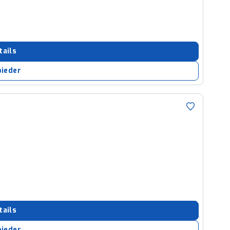
tails
bieder
tails
bieder