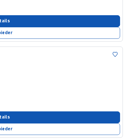
tails
bieder
tails
bieder