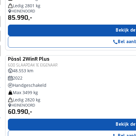
Ledig 2801 kg
HEINENOORD
85.990,-
Bekijk de
Bel aan
Pössl
2WinR Plus
600 SLAAPDAK 1E EIGENAAR
48.553 km
2022
Handgeschakeld
Max 3499 kg
Ledig 2820 kg
HEINENOORD
60.990,-
Bekijk de
Bel aan