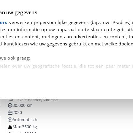
r
Kampeer
van uw gegevens
ers
verwerken je persoonlijke gegevens (bijv. uw IP-adres)
ies om informatie op uw apparaat op te slaan en te gebruik
enties en content, metingen aan advertenties en content, in
voor je gevonden
U kunt kiezen wie uw gegevens gebruikt en met welke doelen
dsbeurt en Puntencheck
n we ook graag:
elen over uw geografische locatie, die tot een paar meter
entificeren door het actief te scannen op specifieke
Pössl
Summit Prime
 persoonlijke gegevens worden verwerkt en stel uw voo
640 Enkele-bedden/Automaat!
unt uw toestemming op elk moment wijzigen of in
30.000 km
2020
Automatisch
kbare technieken zorgen we voor een betere en meer persoon
Max 3500 kg
en ervoor dat de website goed werkt. Ook gebruiken we anal