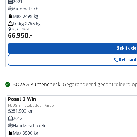
2021
Automatisch
Max 3499 kg
Ledig 2755 kg
NIJVERDAL
66.950,-
Bekijk de
Bel aan
BOVAG Puntencheck
Gegarandeerd gecontroleerd op
Pössl
2 Win
PLUS Enkelebedden,Airco,
81.500 km
2012
Handgeschakeld
Max 3500 kg