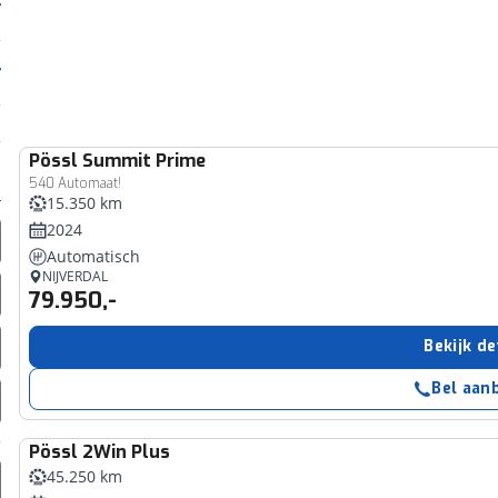
Pössl
Summit Prime
540 Automaat!
15.350 km
2024
Automatisch
NIJVERDAL
79.950,-
Bekijk de
Bel aan
Pössl
2Win Plus
45.250 km