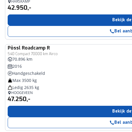
HARSKAMP
42.950,-
Bekijk de
Bel aan
Pössl
Roadcamp R
540 Compact 70000 km Airco
70.896 km
2016
Handgeschakeld
Max 3500 kg
Ledig 2635 kg
HOOGEVEEN
47.250,-
Bekijk de
Bel aan