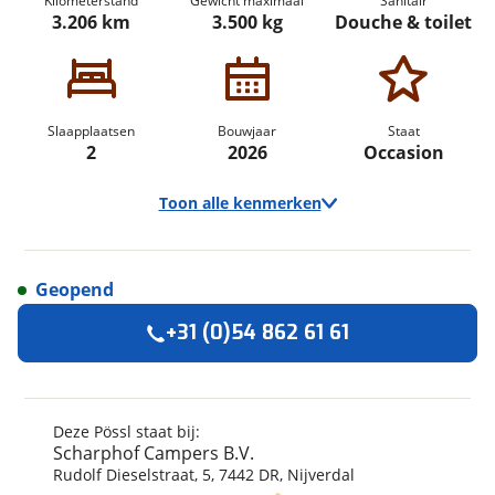
Kilometerstand
Gewicht maximaal
Sanitair
3.206 km
3.500 kg
Douche & toilet
Slaapplaatsen
Bouwjaar
Staat
2
2026
Occasion
Toon alle kenmerken
Geopend
Algemeen
+31 (0)54 862 61 61
Merk
Pössl
Automerk camper
Fiat
Model
Trenta
Deze Pössl staat bij:
Scharphof Campers B.V.
Uitvoering
640
Rudolf Dieselstraat
,
5
,
7442 DR
,
Nijverdal
Kilometerstand
3.206 km