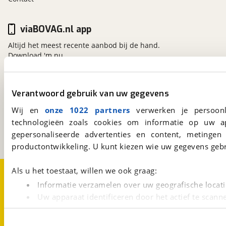
viaBOVAG.nl app
Altijd het meest recente aanbod bij de hand.
Download 'm nu.
Verantwoord gebruik van uw gegevens
viaBOVAG.nl
Kosterijland
15
Wij en
onze 1022 partners
verwerken je persoonl
3981 AJ
Bunnik
technologieën zoals cookies om informatie op uw a
Een initiatief van
gepersonaliseerde advertenties en content, metingen
BOVAG
productontwikkeling. U kunt kiezen wie uw gegevens gebr
Over viaBOVAG.nl
Disclaimer- en Privacyverklaring
Als u het toestaat, willen we ook graag:
Cookievoorkeuren
Vacatures
Informatie verzamelen over uw geografische locati
Uw apparaat identificeren door het actief te scann
Lees meer over hoe uw persoonlijke gegevens worden ve
U kunt uw toestemming op elk moment wijzigen of intrekk