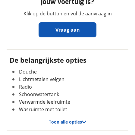
jouw voertuig is?
Maximaal toelaatbaar
3.500 kg
gewicht
Klik op de button en vul de aanvraag in
Vraag aan
In- en exterieur
Ontvang gratis jouw
Stahoogte
191 cm
inruilwaarde
!
De belangrijkste opties
Keukenindeling
Middenkeuken
Sanitairindeling
Middenopstelling
Douche
Scharphof Campers B.V.
neemt snel contact
Aantal slaapplaatsen
2
met je op om jouw inruilwaarde te bepalen.
Lichtmetalen velgen
Bedindeling
Lengtebed
Radio
Jouw kampeervoertuig
Schoonwatertank
Verwarmde leefruimte
Kies je voertuig:
Wasruimte met toilet
Camper
Verbruik en milieu
Caravan
Toon alle opties
Brandstof
Diesel
Vouwwagen