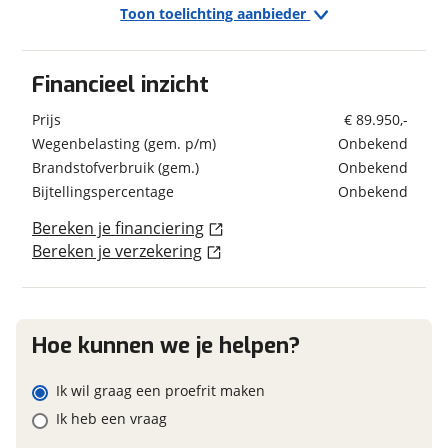
Kenteken
Toon toelichting aanbieder
Exterieur/Interieur
Elektrische opstap
Geschiedenis
Financieel inzicht
Hordeur
Schatting kilometerstand
Voertuig heeft
Nee
Huishoudaccu
schadeverleden
Prijs
€ 89.950,-
Voormalig verhuurvoertuig
Nee
Wegenbelasting (gem. p/m)
Onbekend
Keuken
Brandstofverbruik (gem.)
Onbekend
Eventuele bijzonderheden (optioneel)
Boiler
Bijtellingspercentage
Onbekend
Gascomfoor Aantal pitten 2
Bereken je financiering
Koelkast
Financieel
Bereken je verzekering
Vriesvak
Prijs
€ 89.950,-
Inclusief BPM
Ja
Onderstel/cabine
Foto's
BTW/marge
BTW
ABS
Klik hier om foto's te uploaden
Hoe kunnen we je helpen?
(optioneel)
Achteruitrijcamera
JPG, PNG (max 10 foto's)
Adaptive Cruise Control
Ik wil graag een proefrit maken
Airbag(s)
Ik heb een vraag
Garanties
Jouw contactgegevens
Airconditioning