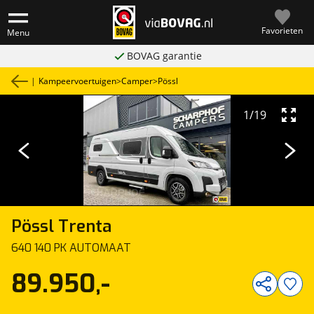
Favorieten
Menu
BOVAG garantie
|
Kampeervoertuigen
>
Camper
>
Pössl
1
/
19
Pössl
Trenta
640 140 PK AUTOMAAT
89.950,-