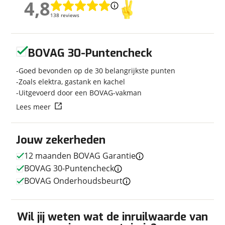
4,8
4,8
Bouwjaar
2026
138 reviews
138 reviews
Carrosserievorm
Busmodel
Soort voertuig
Camper
Geen reviews gevonden
Nieuw of occasion
Occasion
BOVAG 30-Puntencheck
Goed bevonden op de 30 belangrijkste punten
Zoals elektra, gastank en kachel
Uitgevoerd door een BOVAG-vakman
Techniek
Lees meer
Transmissie
Automaat
Vermogen
140pk
Jouw zekerheden
12 maanden BOVAG Garantie
BOVAG 30-Puntencheck
Afmetingen en gewicht
BOVAG Onderhoudsbeurt
Hoogte
2,65 m
Lengte
6,36 m
Wil jij weten wat de inruilwaarde van
Massa ledig voertuig
2.855 kg