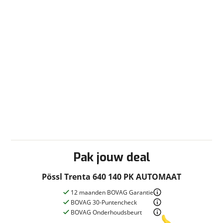
Stuurbekrachtiging
Sanitair
Afvalwatertank (vast)
Cassettetoilet
Douche
Schoonwatertank (vast)
Toilet/Wasruimte
Slaapcomfort
Lattenbodem
Pak jouw deal
Verwarming
Ringverwarming
Pössl Trenta 640 140 PK AUTOMAAT
12 maanden BOVAG Garantie
BOVAG 30-Puntencheck
BOVAG Onderhoudsbeurt