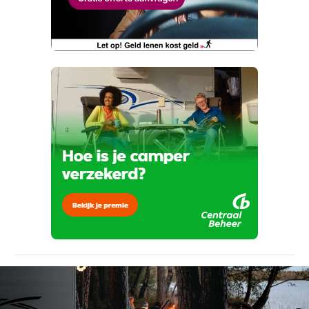
Wat klopt er niet?
Vraag mijn proefrit aan
Telefoonnummer (optioneel)
Kan je ons nog meer vertellen? (optioneel)
viaBOVAG.nl verwerkt je persoonsgegevens
om je aanvraag zo goed mogelijk bij de
aanbieder te brengen. Lees hier meer over in
onze
privacyverklaring
.
Verstuur mijn vraag
viaBOVAG.nl verwerkt je persoonsgegevens
om je aanvraag zo goed mogelijk bij de
aanbieder te brengen. Lees hier meer over in
Stuur mijn bevinding door
onze
privacyverklaring
.