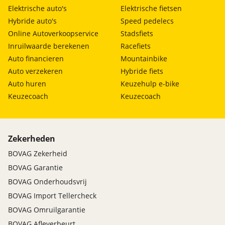
Elektrische auto's
Elektrische fietsen
Hybride auto's
Speed pedelecs
Online Autoverkoopservice
Stadsfiets
Inruilwaarde berekenen
Racefiets
Auto financieren
Mountainbike
Auto verzekeren
Hybride fiets
Auto huren
Keuzehulp e-bike
Keuzecoach
Keuzecoach
Zekerheden
BOVAG Zekerheid
BOVAG Garantie
BOVAG Onderhoudsvrij
BOVAG Import Tellercheck
BOVAG Omruilgarantie
BOVAG Afleverbeurt