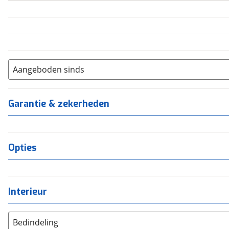
5
(
0
)
6+
(
0
)
Aangeboden sinds
Garantie & zekerheden
Opties
Interieur
Bedindeling