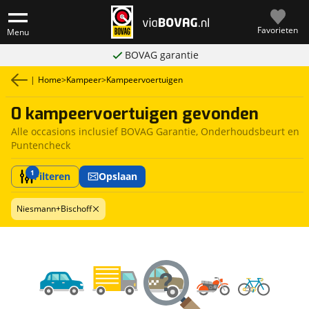
Favorieten
Menu
BOVAG garantie
|
Home
>
Kampeer
>
Kampeervoertuigen
0 kampeervoertuigen gevonden
Alle occasions inclusief BOVAG Garantie, Onderhoudsbeurt en
Puntencheck
1
Filteren
Opslaan
Niesmann+Bischoff