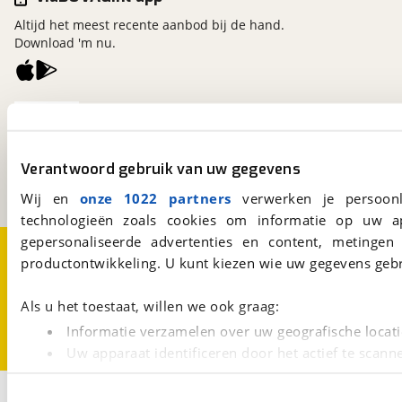
Altijd het meest recente aanbod bij de hand.
Download 'm nu.
viaBOVAG.nl
Kosterijland
15
3981 AJ
Bunnik
Verantwoord gebruik van uw gegevens
Een initiatief van
BOVAG
Wij en
onze 1022 partners
verwerken je persoonl
technologieën zoals cookies om informatie op uw a
gepersonaliseerde advertenties en content, metingen
Over viaBOVAG.nl
Disclaimer- en Privacyverklaring
productontwikkeling. U kunt kiezen wie uw gegevens gebr
Cookievoorkeuren
Vacatures
Als u het toestaat, willen we ook graag:
Informatie verzamelen over uw geografische locati
Uw apparaat identificeren door het actief te scann
Lees meer over hoe uw persoonlijke gegevens worden ve
1
U kunt uw toestemming op elk moment wijzigen of intrekk
Opslaan