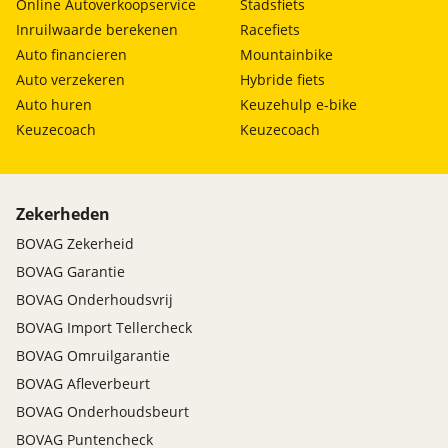
Online Autoverkoopservice
Stadsfiets
Inruilwaarde berekenen
Racefiets
Auto financieren
Mountainbike
Auto verzekeren
Hybride fiets
Auto huren
Keuzehulp e-bike
Keuzecoach
Keuzecoach
Zekerheden
BOVAG Zekerheid
BOVAG Garantie
BOVAG Onderhoudsvrij
BOVAG Import Tellercheck
BOVAG Omruilgarantie
BOVAG Afleverbeurt
BOVAG Onderhoudsbeurt
BOVAG Puntencheck