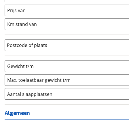
Caravan
(
0
)
Half-integraal
(
0
)
Prijs van
Integraal
(
0
)
Km.stand van
Opzetunit
(
0
)
Overig
(
0
)
Vouwwagen
(
0
)
Postcode of plaats
Gewicht t/m
Max. toelaatbaar gewicht t/m
Aantal slaapplaatsen
1
(
0
)
2
(
0
)
Algemeen
3
(
0
)
4
(
0
)