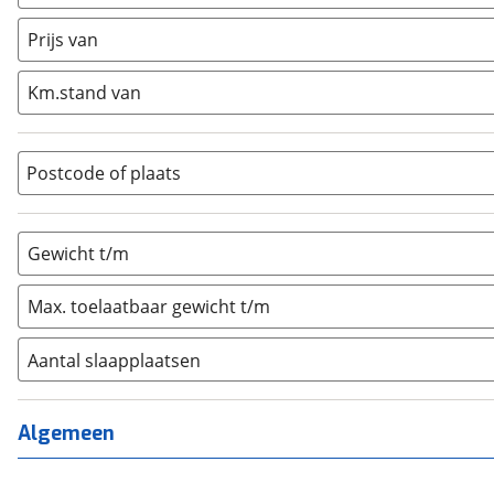
Caravan
(
0
)
Half-integraal
(
0
)
Prijs van
Integraal
(
0
)
Km.stand van
Opzetunit
(
0
)
Overig
(
0
)
Vouwwagen
(
0
)
Postcode of plaats
Gewicht t/m
Max. toelaatbaar gewicht t/m
Aantal slaapplaatsen
1
(
0
)
2
(
0
)
Algemeen
3
(
0
)
4
(
0
)