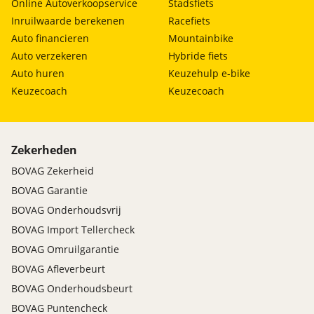
Online Autoverkoopservice
Stadsfiets
Inruilwaarde berekenen
Racefiets
Auto financieren
Mountainbike
Auto verzekeren
Hybride fiets
Auto huren
Keuzehulp e-bike
Keuzecoach
Keuzecoach
Zekerheden
BOVAG Zekerheid
BOVAG Garantie
BOVAG Onderhoudsvrij
BOVAG Import Tellercheck
BOVAG Omruilgarantie
BOVAG Afleverbeurt
BOVAG Onderhoudsbeurt
BOVAG Puntencheck