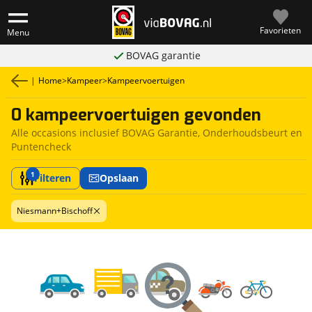
Favorieten
Menu
BOVAG garantie
|
Home
>
Kampeer
>
Kampeervoertuigen
0 kampeervoertuigen gevonden
Alle occasions inclusief BOVAG Garantie, Onderhoudsbeurt en
Puntencheck
1
Filteren
Opslaan
Niesmann+Bischoff