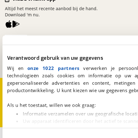
Altijd het meest recente aanbod bij de hand.
Download 'm nu.
viaBOVAG.nl
Kosterijland
15
3981 AJ
Bunnik
Verantwoord gebruik van uw gegevens
Een initiatief van
BOVAG
Wij en
onze 1022 partners
verwerken je persoonl
technologieën zoals cookies om informatie op uw a
gepersonaliseerde advertenties en content, metingen
Over viaBOVAG.nl
Disclaimer- en Privacyverklaring
productontwikkeling. U kunt kiezen wie uw gegevens gebr
Cookievoorkeuren
Vacatures
Als u het toestaat, willen we ook graag:
Informatie verzamelen over uw geografische locati
Uw apparaat identificeren door het actief te scann
Lees meer over hoe uw persoonlijke gegevens worden ve
1
U kunt uw toestemming op elk moment wijzigen of intrekk
Opslaan