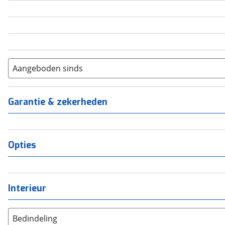
5
(
0
)
6+
(
0
)
Aangeboden sinds
Garantie & zekerheden
Opties
Interieur
Bedindeling