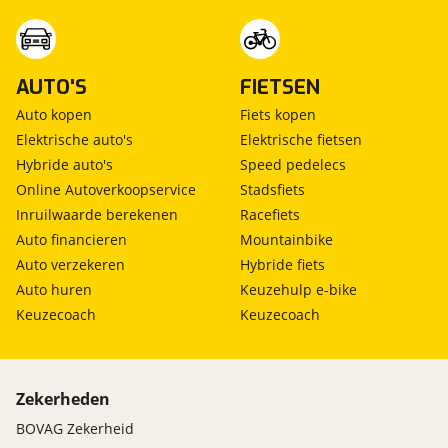
AUTO'S
FIETSEN
Auto kopen
Fiets kopen
Elektrische auto's
Elektrische fietsen
Hybride auto's
Speed pedelecs
Online Autoverkoopservice
Stadsfiets
Inruilwaarde berekenen
Racefiets
Auto financieren
Mountainbike
Auto verzekeren
Hybride fiets
Auto huren
Keuzehulp e-bike
Keuzecoach
Keuzecoach
Zekerheden
BOVAG Zekerheid