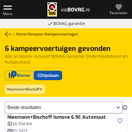
Favorieten
Menu
BOVAG garantie
|
Home
>
Kampeer
>
Kampeervoertuigen
6 kampeervoertuigen gevonden
Alle occasions inclusief BOVAG Garantie, Onderhoudsbeurt en
Puntencheck
1
Filteren
Opslaan
Niesmann+Bischoff
Sorteer resultaten
Niesmann+Bischoff
Ismove 6.9E Automaat
24.354 km
07-2022