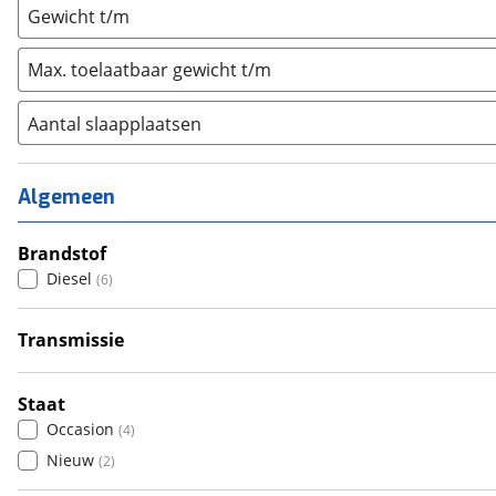
Gewicht t/m
Max. toelaatbaar gewicht t/m
Aantal slaapplaatsen
1
(
1
)
2
(
0
)
Algemeen
3
(
0
)
4
Brandstof
(
1
)
Diesel
(
6
)
5
(
0
)
6+
(
0
)
Transmissie
Automatisch
(
6
)
Staat
Occasion
(
4
)
Nieuw
(
2
)