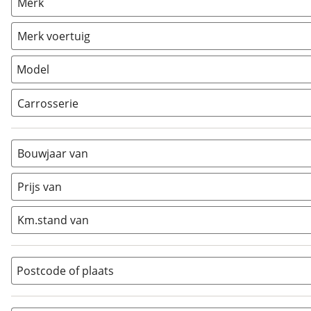
Merk
Caravan
(
0
)
Vouwwagen
(
0
)
Merk voertuig
Model
Carrosserie
Alkoof
(
0
)
Busmodel
(
0
)
Bouwjaar van
Caravan
(
0
)
Half-integraal
(
0
)
Prijs van
Integraal
(
6
)
Km.stand van
Opzetunit
(
0
)
Overig
(
0
)
Vouwwagen
(
0
)
Postcode of plaats