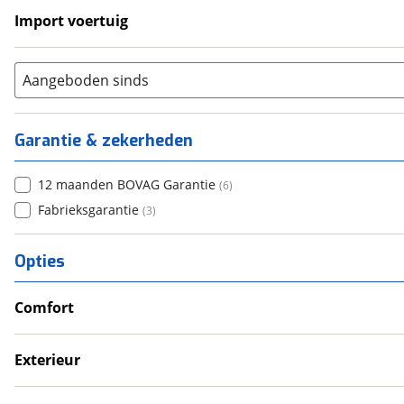
Import voertuig
Ja
(
1
)
Nee
(
4
)
Aangeboden sinds
Garantie & zekerheden
12 maanden BOVAG Garantie
(
6
)
Fabrieksgarantie
(
3
)
Opties
Comfort
Douche
Televisie
Exterieur
Dakluik