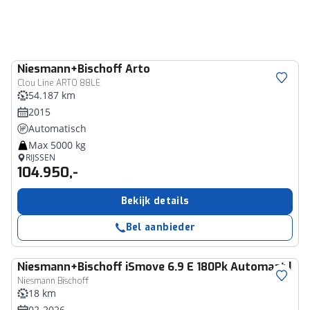
Niesmann+Bischoff
Arto
Clou Line ARTO 88LE
54.187 km
2015
Automatisch
Max 5000 kg
RIJSSEN
104.950,-
Bekijk details
Bel aanbieder
Niesmann+Bischoff
iSmove 6.9 E 180Pk Automaat | Ni
Niesmann Bischoff
18 km
02-2026