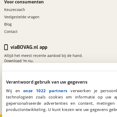
Voor consumenten
Keuzecoach
Veelgestelde vragen
Blog
Contact
viaBOVAG.nl app
Altijd het meest recente aanbod bij de hand.
Download 'm nu.
viaBOVAG.nl
Verantwoord gebruik van uw gegevens
Kosterijland
15
Wij en
onze 1022 partners
verwerken je persoonl
3981 AJ
Bunnik
technologieën zoals cookies om informatie op uw a
Een initiatief van
gepersonaliseerde advertenties en content, metingen
BOVAG
productontwikkeling. U kunt kiezen wie uw gegevens gebr