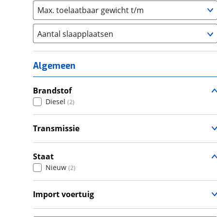
Max. toelaatbaar gewicht t/m
Aantal slaapplaatsen
1
(
0
)
2
(
0
)
Algemeen
3
(
0
)
4
Brandstof
(
0
)
Diesel
(
2
)
5
(
0
)
6+
(
0
)
Transmissie
Automatisch
(
2
)
Staat
Nieuw
(
2
)
Import voertuig
Ja
(
1
)