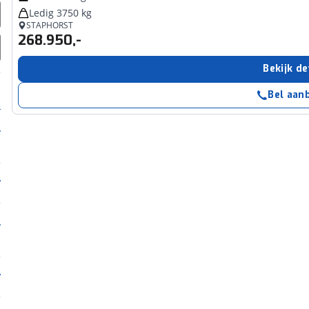
Ledig 3750 kg
STAPHORST
268.950,-
Bekijk de
Bel aan