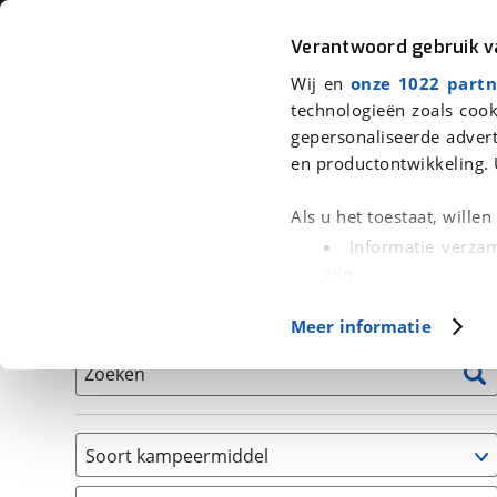
Auto
Fiets
Moto
Verantwoord gebruik 
Wij en
onze 1022 partn
<
Terug
|
Home
>
Kampeer
>
Kampeervoertuigen
technologieën zoals cook
gepersonaliseerde advert
We hebben 2 kampeervoertuigen v
en productontwikkeling. 
Alle occasions inclusief BOVAG Garantie, Onderhou
Als u het toestaat, wille
Informatie verzam
zijn
Uw apparaat id
Basisgegevens
Meer informatie
(fingerprinting)
Lees meer over hoe uw
Zoeken
detailgedeelte
in. U k
Cookieverklaring.
Soort kampeermiddel
Met cookies en vergelij
Camper
Functionele cookies zorg
(
2
)