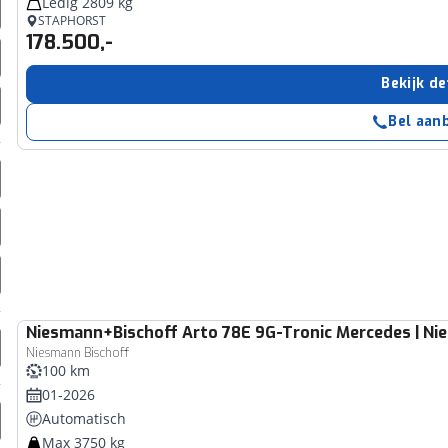
Ledig 2809 kg
erbeteren. We tonen je graag relevante advertenties en geb
STAPHORST
178.500,-
ag op en buiten onze website volgt – uiteraard op anoni
laimer en privacyverklaring
. Als je weigert, plaatsen we a
Bekijk de
che cookies. Je voorkeuren kun je later altijd aan
Bel aan
Niesmann+Bischoff
Arto 78E 9G-Tronic Mercedes | Nie
Niesmann Bischoff
100 km
01-2026
Automatisch
Max 3750 kg