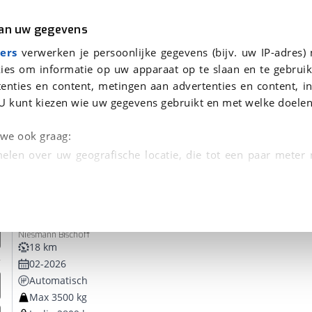
r
Kampeer
van uw gegevens
ers
verwerken je persoonlijke gegevens (bijv. uw IP-adres)
ies om informatie op uw apparaat op te slaan en te gebruik
enties en content, metingen aan advertenties en content, in
oor je gevonden
U kunt kiezen wie uw gegevens gebruikt en met welke doelen
Niesm
dsbeurt en Puntencheck
n we ook graag:
elen over uw geografische locatie, die tot een paar meter
entificeren door het actief te scannen op specifieke
Niesmann+Bischoff
iSmove 6.9 E 180Pk Automaat | Ni
 persoonlijke gegevens worden verwerkt en stel uw voo
Niesmann Bischoff
unt uw toestemming op elk moment wijzigen of in
18 km
02-2026
Automatisch
kbare technieken zorgen we voor een betere en meer persoon
Max 3500 kg
en ervoor dat de website goed werkt. Ook gebruiken we anal