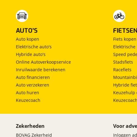
AUTO'S
FIETSE
Auto kopen
Fiets kopen
Elektrische auto's
Elektrische 
Hybride auto's
Speed pede
Online Autoverkoopservice
Stadsfiets
Inruilwaarde berekenen
Racefiets
Auto financieren
Mountainbi
Auto verzekeren
Hybride fie
Auto huren
Keuzehulp 
Keuzecoach
Keuzecoac
Zekerheden
Voor adve
BOVAG Zekerheid
Inloggen a