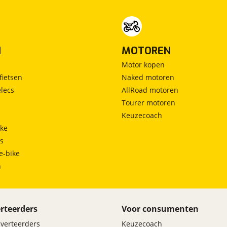
N
MOTOREN
Motor kopen
fietsen
Naked motoren
lecs
AllRoad motoren
Tourer motoren
Keuzecoach
ke
ts
e-bike
h
rteerders
Voor consumenten
dverteerders
Keuzecoach