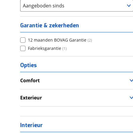
Nee
(
1
)
Aangeboden sinds
Garantie & zekerheden
12 maanden BOVAG Garantie
(
2
)
Fabrieksgarantie
(
1
)
Opties
Comfort
Douche
Televisie
Exterieur
Luifel
Interieur