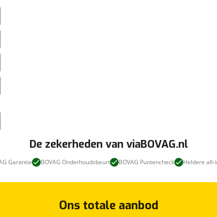
De zekerheden van viaBOVAG.nl
G Garantie
BOVAG Onderhoudsbeurt
BOVAG Puntencheck
Heldere all-i
Ons totale aanbod