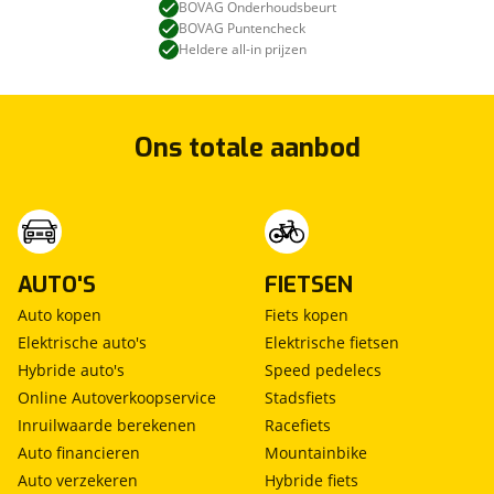
BOVAG Onderhoudsbeurt
BOVAG Puntencheck
Heldere all-in prijzen
Ons totale aanbod
AUTO'S
FIETSEN
Auto kopen
Fiets kopen
Elektrische auto's
Elektrische fietsen
Hybride auto's
Speed pedelecs
Online Autoverkoopservice
Stadsfiets
Inruilwaarde berekenen
Racefiets
Auto financieren
Mountainbike
Auto verzekeren
Hybride fiets