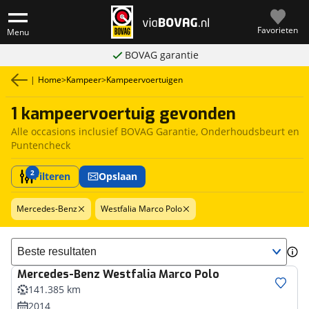
Favorieten
Menu
BOVAG garantie
|
Home
>
Kampeer
>
Kampeervoertuigen
1 kampeervoertuig gevonden
Alle occasions inclusief BOVAG Garantie, Onderhoudsbeurt en
Puntencheck
2
Filteren
Opslaan
Mercedes-Benz
Westfalia Marco Polo
Sorteer resultaten
Mercedes-Benz
Westfalia Marco Polo
141.385 km
2014