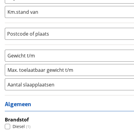
Integraal
(
0
)
Km.stand van
Opzetunit
(
0
)
Overig
(
0
)
Vouwwagen
(
0
)
Postcode of plaats
Gewicht t/m
Max. toelaatbaar gewicht t/m
Aantal slaapplaatsen
1
(
0
)
2
(
0
)
Algemeen
3
(
0
)
4
Brandstof
(
1
)
Diesel
(
1
)
5
(
0
)