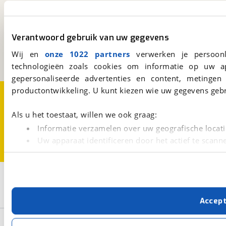
viaBOVAG.nl
Kosterijland
15
Verantwoord gebruik van uw gegevens
3981 AJ
Bunnik
Een initiatief van
Wij en
onze 1022 partners
verwerken je persoonl
BOVAG
technologieën zoals cookies om informatie op uw a
gepersonaliseerde advertenties en content, metingen
productontwikkeling. U kunt kiezen wie uw gegevens gebr
Over viaBOVAG.nl
Disclaimer- en Privacyverklaring
Cookievoorkeuren
Vacatures
Als u het toestaat, willen we ook graag:
Informatie verzamelen over uw geografische locati
Uw apparaat identificeren door het actief te scann
Lees meer over hoe uw persoonlijke gegevens worden ve
U kunt uw toestemming op elk moment wijzigen of intrekk
2
Opslaan
Met cookies en vergelijkbare technieken zorgen we voor 
Mercedes-Benz
Westfalia Marco Polo
Accep
cookies zorgen ervoor dat de website goed werkt. Ook g
verbeteren. We tonen je graag relevante advertenties e
Basisgegevens