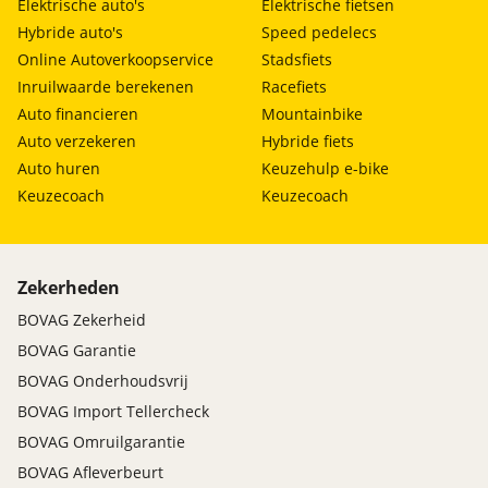
Elektrische auto's
Elektrische fietsen
Hybride auto's
Speed pedelecs
Online Autoverkoopservice
Stadsfiets
Inruilwaarde berekenen
Racefiets
Auto financieren
Mountainbike
Auto verzekeren
Hybride fiets
Auto huren
Keuzehulp e-bike
Keuzecoach
Keuzecoach
Zekerheden
BOVAG Zekerheid
BOVAG Garantie
BOVAG Onderhoudsvrij
BOVAG Import Tellercheck
BOVAG Omruilgarantie
BOVAG Afleverbeurt