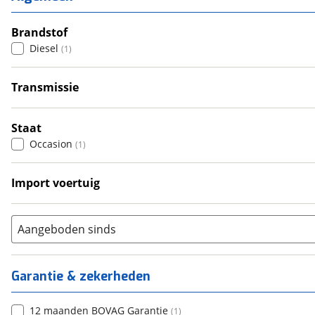
3
(
0
)
4
Brandstof
(
0
)
Diesel
(
1
)
5
(
0
)
6+
(
0
)
Transmissie
Automatisch
(
1
)
Staat
Occasion
(
1
)
Import voertuig
Nee
(
1
)
Aangeboden sinds
Garantie & zekerheden
12 maanden BOVAG Garantie
(
1
)