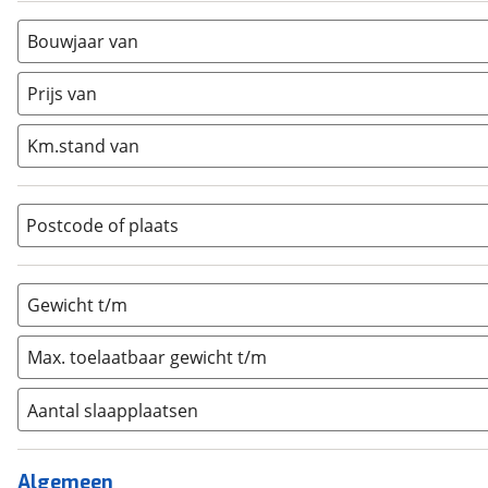
Busmodel
(
1
)
Bouwjaar van
Caravan
(
0
)
Half-integraal
(
0
)
Prijs van
Integraal
(
0
)
Km.stand van
Opzetunit
(
0
)
Overig
(
0
)
Vouwwagen
(
0
)
Postcode of plaats
Gewicht t/m
Max. toelaatbaar gewicht t/m
Aantal slaapplaatsen
1
(
0
)
2
(
0
)
Algemeen