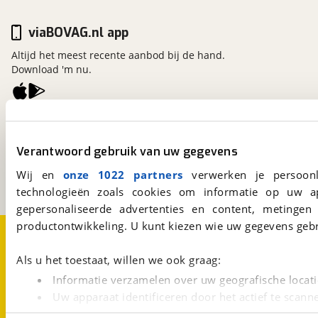
viaBOVAG.nl app
Altijd het meest recente aanbod bij de hand.
Download 'm nu.
viaBOVAG.nl
Kosterijland
15
Verantwoord gebruik van uw gegevens
3981 AJ
Bunnik
Een initiatief van
Wij en
onze 1022 partners
verwerken je persoonl
BOVAG
technologieën zoals cookies om informatie op uw a
gepersonaliseerde advertenties en content, metingen
productontwikkeling. U kunt kiezen wie uw gegevens gebr
Over viaBOVAG.nl
Disclaimer- en Privacyverklaring
Cookievoorkeuren
Vacatures
Als u het toestaat, willen we ook graag:
Informatie verzamelen over uw geografische locati
Uw apparaat identificeren door het actief te scann
Lees meer over hoe uw persoonlijke gegevens worden ve