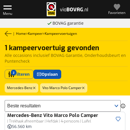
Favorieten
Menu
BOVAG garantie
|
Home
>
Kampeer
>
Kampeervoertuigen
1 kampeervoertuig gevonden
Alle occasions inclusief BOVAG Garantie, Onderhoudsbeurt en
Puntencheck
2
Filteren
Opslaan
Mercedes-Benz
Vito Marco Polo Camper
Sorteer resultaten
Mercedes-Benz
Vito Marco Polo Camper
| Trekhaak afneembaar | Hefdak | 4-persoons | Luifel
56.560 km