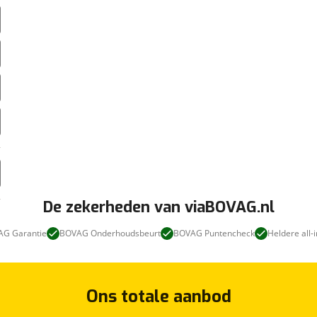
De zekerheden van viaBOVAG.nl
G Garantie
BOVAG Onderhoudsbeurt
BOVAG Puntencheck
Heldere all-i
Ons totale aanbod