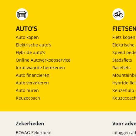
AUTO'S
FIETSE
Auto kopen
Fiets kopen
Elektrische auto's
Elektrische 
Hybride auto's
Speed pede
Online Autoverkoopservice
Stadsfiets
Inruilwaarde berekenen
Racefiets
Auto financieren
Mountainbi
Auto verzekeren
Hybride fie
Auto huren
Keuzehulp 
Keuzecoach
Keuzecoac
Zekerheden
Voor adve
BOVAG Zekerheid
Inloggen a