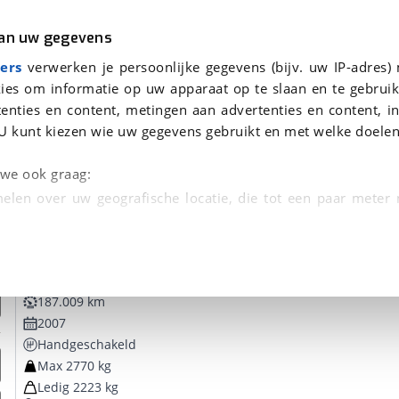
r
Kampeer
van uw gegevens
ers
verwerken je persoonlijke gegevens (bijv. uw IP-adres)
ies om informatie op uw apparaat op te slaan en te gebruik
enties en content, metingen aan advertenties en content, in
 je gevonden
U kunt kiezen wie uw gegevens gebruikt en met welke doelen
dsbeurt en Puntencheck
n we ook graag:
elen over uw geografische locatie, die tot een paar meter
entificeren door het actief te scannen op specifieke
Mercedes-Benz
Vito
 persoonlijke gegevens worden verwerkt en stel uw voo
187.009 km
unt uw toestemming op elk moment wijzigen of in
2007
Handgeschakeld
Max 2770 kg
kbare technieken zorgen we voor een betere en meer persoon
Ledig 2223 kg
en ervoor dat de website goed werkt. Ook gebruiken we anal