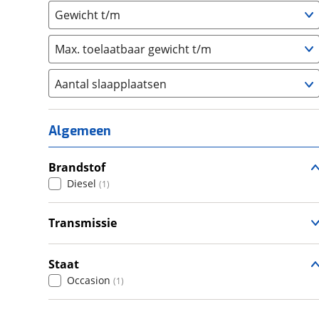
Gewicht t/m
Max. toelaatbaar gewicht t/m
Aantal slaapplaatsen
1
(
0
)
2
(
0
)
Algemeen
3
(
0
)
4
Brandstof
(
1
)
Diesel
(
1
)
5
(
0
)
6+
(
0
)
Transmissie
Handgeschakeld
(
1
)
Staat
Occasion
(
1
)