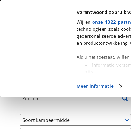
Auto
Fiets
Moto
Verantwoord gebruik 
Wij en
onze 1022 partn
<
Terug
|
Home
>
Kampeer
>
Kampeervoertuigen
technologieën zoals cook
gepersonaliseerde advert
We hebben 1 kampeervoertuig voor
en productontwikkeling. 
Alle occasions inclusief BOVAG Garantie, Onderhou
Als u het toestaat, wille
Informatie verzam
zijn
Uw apparaat id
Basisgegevens
Meer informatie
(fingerprinting)
Lees meer over hoe uw
Zoeken
detailgedeelte
in. U k
Cookieverklaring.
Soort kampeermiddel
Met cookies en vergelij
Camper
Functionele cookies zorg
(
1
)