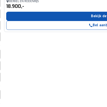
BERKEL EN RODENRIJS
erbeteren. We tonen je graag relevante advertenties en geb
18.900,-
ag op en buiten onze website volgt – uiteraard op anoni
laimer en privacyverklaring
. Als je weigert, plaatsen we a
Bekijk de
che cookies. Je voorkeuren kun je later altijd aan
Bel aan