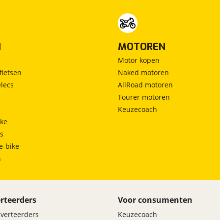
N
MOTOREN
Motor kopen
fietsen
Naked motoren
lecs
AllRoad motoren
Tourer motoren
Keuzecoach
ke
ts
e-bike
h
rteerders
Voor consumenten
dverteerders
Keuzecoach