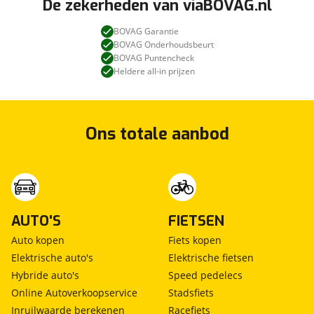
De zekerheden van viaBOVAG.nl
BOVAG Garantie
BOVAG Onderhoudsbeurt
BOVAG Puntencheck
Heldere all-in prijzen
Ons totale aanbod
AUTO'S
FIETSEN
Auto kopen
Fiets kopen
Elektrische auto's
Elektrische fietsen
Hybride auto's
Speed pedelecs
Online Autoverkoopservice
Stadsfiets
Inruilwaarde berekenen
Racefiets