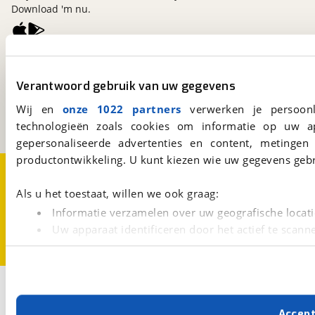
Download 'm nu.
viaBOVAG.nl
Kosterijland
15
Verantwoord gebruik van uw gegevens
3981 AJ
Bunnik
Wij en
onze 1022 partners
verwerken je persoonl
Een initiatief van
BOVAG
technologieën zoals cookies om informatie op uw a
gepersonaliseerde advertenties en content, metingen
productontwikkeling. U kunt kiezen wie uw gegevens gebr
Over viaBOVAG.nl
Disclaimer- en Privacyverklaring
Cookievoorkeuren
Vacatures
Als u het toestaat, willen we ook graag:
Informatie verzamelen over uw geografische locati
Uw apparaat identificeren door het actief te scann
Lees meer over hoe uw persoonlijke gegevens worden ve
U kunt uw toestemming op elk moment wijzigen of intrekk
2
Opslaan
Met cookies en vergelijkbare technieken zorgen we voor 
Half-integraal
Mercedes-Benz
Accep