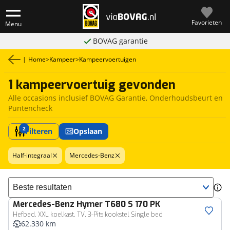
Favorieten
Menu
BOVAG garantie
|
Home
>
Kampeer
>
Kampeervoertuigen
1 kampeervoertuig gevonden
Alle occasions inclusief BOVAG Garantie, Onderhoudsbeurt en
Puntencheck
2
Filteren
Opslaan
Half-integraal
Mercedes-Benz
Sorteer resultaten
Mercedes-Benz
Hymer T680 S 170 PK
Hefbed, XXL koelkast, TV, 3-Pits kookstel Single bed
62.330 km