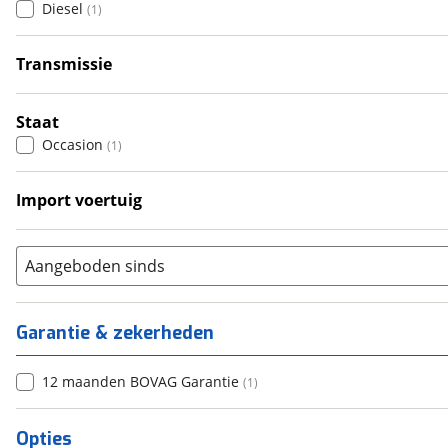
Diesel
(
1
)
5
(
0
)
6+
(
0
)
Transmissie
Automatisch
(
1
)
Staat
Occasion
(
1
)
Import voertuig
Ja
(
1
)
Aangeboden sinds
Garantie & zekerheden
12 maanden BOVAG Garantie
(
1
)
Opties