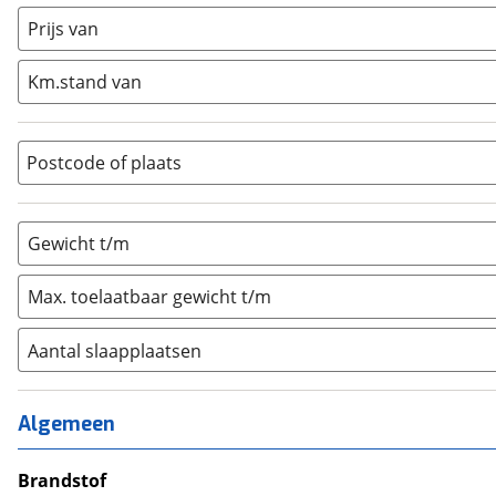
Prijs van
Half-integraal
(
1
)
Integraal
(
0
)
Km.stand van
Opzetunit
(
0
)
Overig
(
2
)
Vouwwagen
(
0
)
Postcode of plaats
Gewicht t/m
Max. toelaatbaar gewicht t/m
Aantal slaapplaatsen
1
(
0
)
2
(
0
)
Algemeen
3
(
0
)
4
Brandstof
(
0
)