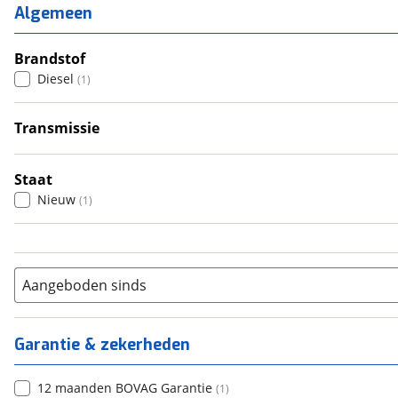
2
(
1
)
Algemeen
3
(
0
)
4
Brandstof
(
0
)
Diesel
(
1
)
5
(
0
)
6+
(
0
)
Transmissie
Automatisch
(
1
)
Staat
Nieuw
(
1
)
Aangeboden sinds
Garantie & zekerheden
12 maanden BOVAG Garantie
(
1
)