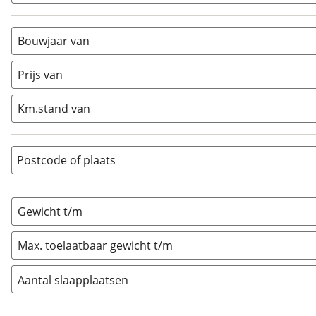
Alkoof
(
0
)
Busmodel
(
1
)
Bouwjaar van
Caravan
(
0
)
Half-integraal
(
0
)
Prijs van
Integraal
(
0
)
Km.stand van
Opzetunit
(
0
)
Overig
(
0
)
Vouwwagen
(
0
)
Postcode of plaats
Gewicht t/m
Max. toelaatbaar gewicht t/m
Aantal slaapplaatsen
1
(
0
)