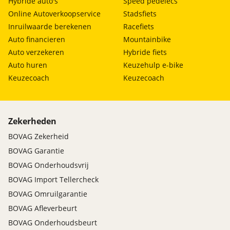
Hybride auto's
Speed pedelecs
Online Autoverkoopservice
Stadsfiets
Inruilwaarde berekenen
Racefiets
Auto financieren
Mountainbike
Auto verzekeren
Hybride fiets
Auto huren
Keuzehulp e-bike
Keuzecoach
Keuzecoach
Zekerheden
BOVAG Zekerheid
BOVAG Garantie
BOVAG Onderhoudsvrij
BOVAG Import Tellercheck
BOVAG Omruilgarantie
BOVAG Afleverbeurt
BOVAG Onderhoudsbeurt