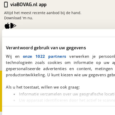
viaBOVAG.nl app
Altijd het meest recente aanbod bij de hand.
Download 'm nu.
viaBOVAG.nl
Kosterijland
15
Verantwoord gebruik van uw gegevens
3981 AJ
Bunnik
Een initiatief van
Wij en
onze 1022 partners
verwerken je persoonl
BOVAG
technologieën zoals cookies om informatie op uw a
gepersonaliseerde advertenties en content, metingen
productontwikkeling. U kunt kiezen wie uw gegevens gebr
Over viaBOVAG.nl
Disclaimer- en Privacyverklaring
Cookievoorkeuren
Vacatures
Als u het toestaat, willen we ook graag:
Informatie verzamelen over uw geografische locati
Uw apparaat identificeren door het actief te scann
Lees meer over hoe uw persoonlijke gegevens worden ve
U kunt uw toestemming op elk moment wijzigen of intrekk