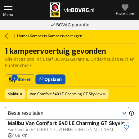
Favorieten
Menu
BOVAG garantie
|
Home
>
Kampeer
>
Kampeervoertuigen
1 kampeervoertuig gevonden
Alle occasions inclusief BOVAG Garantie, Onderhoudsbeurt en
Puntencheck
2
Filteren
Opslaan
Malibu
Van Comfort 640 LE Charming GT Skyview
Sorteer resultaten
Malibu
Van Comfort 640 LE Charming GT Skyview
Van Comfort 640 LE GT NIEUW ENKELE BEDDEN AUTOMAAT
106 km