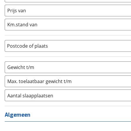
Caravan
(
0
)
Half-integraal
(
0
)
Prijs van
Integraal
(
0
)
Km.stand van
Opzetunit
(
0
)
Overig
(
0
)
Vouwwagen
(
0
)
Postcode of plaats
Gewicht t/m
Max. toelaatbaar gewicht t/m
Aantal slaapplaatsen
1
(
0
)
2
(
0
)
Algemeen
3
(
0
)
4
(
0
)