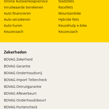
Online Autoverkoopservice
Stadsfiets
Inruilwaarde berekenen
Racefiets
Auto financieren
Mountainbike
Auto verzekeren
Hybride fiets
Auto huren
Keuzehulp e-bike
Keuzecoach
Keuzecoach
Zekerheden
BOVAG Zekerheid
BOVAG Garantie
BOVAG Onderhoudsvrij
BOVAG Import Tellercheck
BOVAG Omruilgarantie
BOVAG Afleverbeurt
BOVAG Onderhoudsbeurt
BOVAG Puntencheck