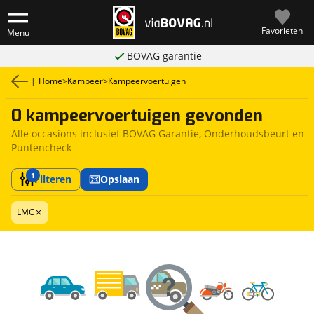
Favorieten
Menu
BOVAG garantie
|
Home
>
Kampeer
>
Kampeervoertuigen
0 kampeervoertuigen gevonden
Alle occasions inclusief BOVAG Garantie, Onderhoudsbeurt en
Puntencheck
1
Filteren
Opslaan
LMC