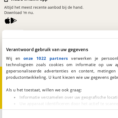
Altijd het meest recente aanbod bij de hand.
Download 'm nu.
viaBOVAG.nl
Kosterijland
15
3981 AJ
Bunnik
Verantwoord gebruik van uw gegevens
Een initiatief van
BOVAG
Wij en
onze 1022 partners
verwerken je persoonl
technologieën zoals cookies om informatie op uw a
gepersonaliseerde advertenties en content, metingen
Over viaBOVAG.nl
Disclaimer- en Privacyverklaring
productontwikkeling. U kunt kiezen wie uw gegevens gebr
Cookievoorkeuren
Vacatures
Als u het toestaat, willen we ook graag:
Informatie verzamelen over uw geografische locati
Uw apparaat identificeren door het actief te scann
Lees meer over hoe uw persoonlijke gegevens worden ve
1
U kunt uw toestemming op elk moment wijzigen of intrekk
Opslaan