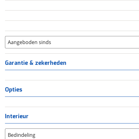
5
(
0
)
6+
(
0
)
Aangeboden sinds
Garantie & zekerheden
Opties
Interieur
Bedindeling