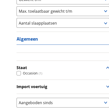
Max. toelaatbaar gewicht t/m
Aantal slaapplaatsen
1
(
0
)
2
(
0
)
Algemeen
3
(
0
)
4
(
0
)
5
(
0
)
6+
(
0
)
Staat
Occasion
(
1
)
Import voertuig
Nee
(
1
)
Aangeboden sinds