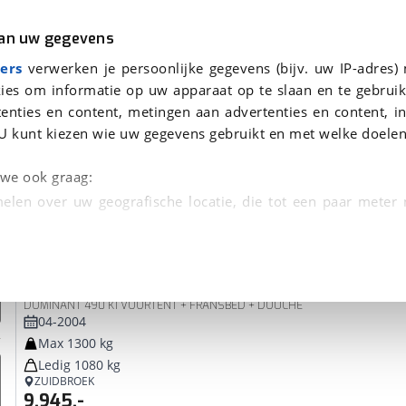
r
Kampeer
van uw gegevens
ers
verwerken je persoonlijke gegevens (bijv. uw IP-adres)
ies om informatie op uw apparaat op te slaan en te gebruik
enties en content, metingen aan advertenties en content, in
 je gevonden
U kunt kiezen wie uw gegevens gebruikt en met welke doelen
dsbeurt en Puntencheck
n we ook graag:
elen over uw geografische locatie, die tot een paar meter
entificeren door het actief te scannen op specifieke
LMC
490K1 dominant
 persoonlijke gegevens worden verwerkt en stel uw voo
DOMINANT 490 K1 VOORTENT + FRANSBED + DOUCHE
unt uw toestemming op elk moment wijzigen of in
04-2004
Max 1300 kg
Ledig 1080 kg
kbare technieken zorgen we voor een betere en meer persoon
ZUIDBROEK
9.945,-
en ervoor dat de website goed werkt. Ook gebruiken we anal