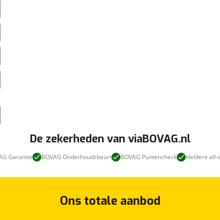
De zekerheden van viaBOVAG.nl
G Garantie
BOVAG Onderhoudsbeurt
BOVAG Puntencheck
Heldere all-i
Ons totale aanbod