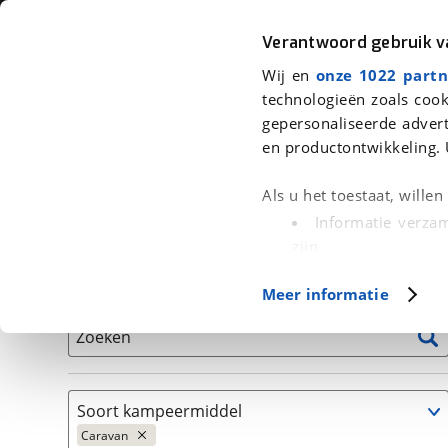
Auto
Fiets
Moto
Verantwoord gebruik 
Wij en
onze 1022 partn
<
Terug
|
Home
>
Kampeer
>
Kampeervoertuigen
>
Caravan
technologieën zoals cook
gepersonaliseerde advert
We hebben 1 kampeervoertuig voor
en productontwikkeling. 
Alle occasions inclusief BOVAG Garantie, Onderhou
Als u het toestaat, wille
Informatie verzam
zijn
Uw apparaat id
Basisgegevens
Meer informatie
(fingerprinting)
Lees meer over hoe uw
Zoeken
detailgedeelte
in. U k
Cookieverklaring.
Soort kampeermiddel
Met cookies en vergelij
Caravan
Functionele cookies zorg