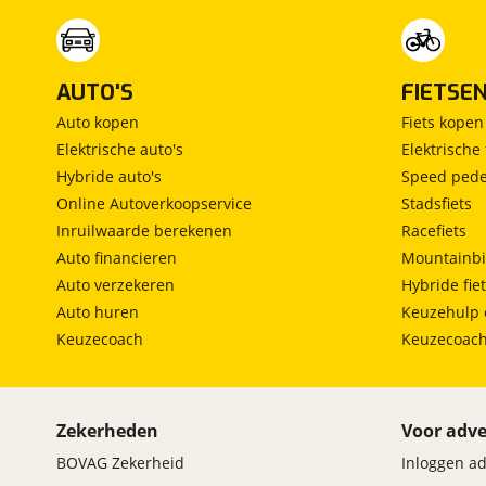
AUTO'S
FIETSE
Auto kopen
Fiets kopen
Elektrische auto's
Elektrische 
Hybride auto's
Speed pede
Online Autoverkoopservice
Stadsfiets
Inruilwaarde berekenen
Racefiets
Auto financieren
Mountainbi
Auto verzekeren
Hybride fie
Auto huren
Keuzehulp 
Keuzecoach
Keuzecoac
Zekerheden
Voor adve
BOVAG Zekerheid
Inloggen a