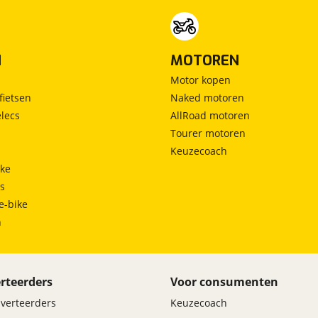
N
MOTOREN
Motor kopen
fietsen
Naked motoren
lecs
AllRoad motoren
Tourer motoren
Keuzecoach
ke
ts
e-bike
h
rteerders
Voor consumenten
dverteerders
Keuzecoach